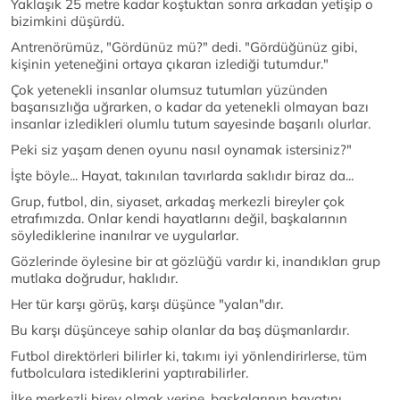
Yaklaşık 25 metre kadar koştuktan sonra arkadan yetişip o
bizimkini düşürdü.
Antrenörümüz, "Gördünüz mü?" dedi. "Gördüğünüz gibi,
kişinin yeteneğini ortaya çıkaran izlediği tutumdur."
Çok yetenekli insanlar olumsuz tutumları yüzünden
başarısızlığa uğrarken, o kadar da yetenekli olmayan bazı
insanlar izledikleri olumlu tutum sayesinde başarılı olurlar.
Peki siz yaşam denen oyunu nasıl oynamak istersiniz?"
İşte böyle... Hayat, takınılan tavırlarda saklıdır biraz da...
Grup, futbol, din, siyaset, arkadaş merkezli bireyler çok
etrafımızda. Onlar kendi hayatlarını değil, başkalarının
söylediklerine inanılrar ve uygularlar.
Gözlerinde öylesine bir at gözlüğü vardır ki, inandıkları grup
mutlaka doğrudur, haklıdır.
Her tür karşı görüş, karşı düşünce "yalan"dır.
Bu karşı düşünceye sahip olanlar da baş düşmanlardır.
Futbol direktörleri bilirler ki, takımı iyi yönlendirirlerse, tüm
futbolculara istediklerini yaptırabilirler.
İlke merkezli birey olmak yerine, başkalarının hayatını