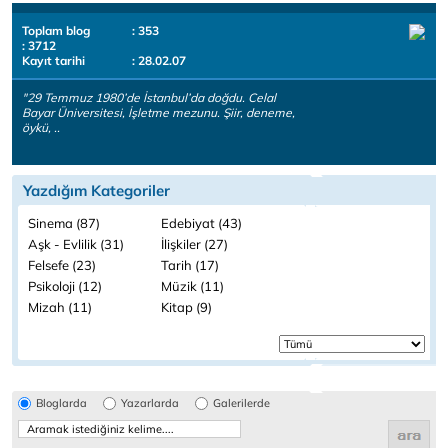
Toplam blog
: 353
: 3712
Kayıt tarihi
: 28.02.07
"29 Temmuz 1980’de İstanbul’da doğdu. Celal
Bayar Üniversitesi, İşletme mezunu. Şiir, deneme,
öykü, ..
Yazdığım Kategoriler
Sinema (87)
Edebiyat (43)
Aşk - Evlilik (31)
İlişkiler (27)
Felsefe (23)
Tarih (17)
Psikoloji (12)
Müzik (11)
Mizah (11)
Kitap (9)
Bloglarda
Yazarlarda
Galerilerde