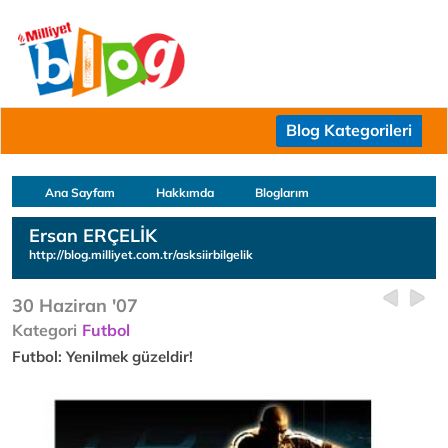
Blog Kategorileri
Ana Sayfam
Hakkımda
Bloglarım
Ersan ERÇELİK
http://blog.milliyet.com.tr/asksiirbilgelik
30 Haziran '07
Kategori
Futbol
Futbol: Yenilmek güzeldir!