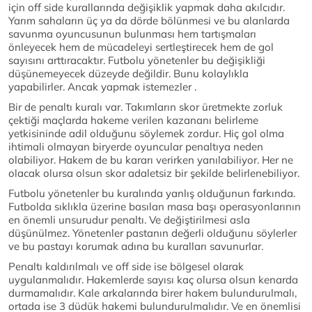
için off side kurallarında değişiklik yapmak daha akılcıdır.
Yarım sahaların üç ya da dörde bölünmesi ve bu alanlarda
savunma oyuncusunun bulunması hem tartışmaları
önleyecek hem de mücadeleyi sertleştirecek hem de gol
sayısını arttıracaktır. Futbolu yönetenler bu değişikliği
düşünemeyecek düzeyde değildir. Bunu kolaylıkla
yapabilirler. Ancak yapmak istemezler .
Bir de penaltı kuralı var. Takımların skor üretmekte zorluk
çektiği maçlarda hakeme verilen kazananı belirleme
yetkisininde adil olduğunu söylemek zordur. Hiç gol olma
ihtimali olmayan biryerde oyuncular penaltıya neden
olabiliyor. Hakem de bu kararı verirken yanılabiliyor. Her ne
olacak olursa olsun skor adaletsiz bir şekilde belirlenebiliyor.
Futbolu yönetenler bu kuralında yanlış olduğunun farkında.
Futbolda sıklıkla üzerine basılan masa başı operasyonlarının
en önemli unsurudur penaltı. Ve değiştirilmesi asla
düşünülmez. Yönetenler pastanın değerli olduğunu söylerler
ve bu pastayı korumak adına bu kuralları savunurlar.
Penaltı kaldırılmalı ve off side ise bölgesel olarak
uygulanmalıdır. Hakemlerde sayısı kaç olursa olsun kenarda
durmamalıdır. Kale arkalarında birer hakem bulundurulmalı,
ortada ise 3 düdük hakemi bulundurulmalıdır. Ve en önemlisi