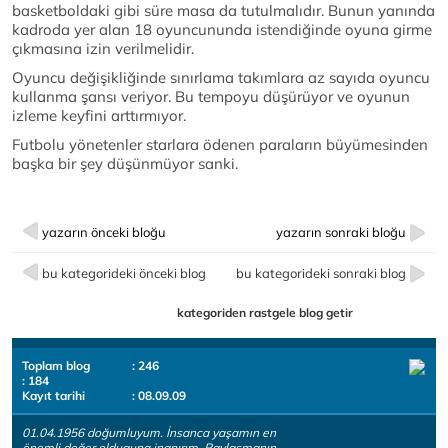
basketboldaki gibi süre masa da tutulmalıdır. Bunun yanında
kadroda yer alan 18 oyuncununda istendiğinde oyuna girme
çıkmasına izin verilmelidir.
Oyuncu değişikliğinde sınırlama takımlara az sayıda oyuncu
kullanma şansı veriyor. Bu tempoyu düşürüyor ve oyunun
izleme keyfini arttırmıyor.
Futbolu yönetenler starlara ödenen paraların büyümesinden
başka bir şey düşünmüyor sanki.
yazarın önceki bloğu
yazarın sonraki bloğu
bu kategorideki önceki blog
bu kategorideki sonraki blog
kategoriden rastgele blog getir
Toplam blog
: 246
: 184
Kayıt tarihi
: 08.09.09
01.04.1956 doğumluyum. İnsanca yaşamın en
önemli değer olduguna inanırım. Paylaşmanın