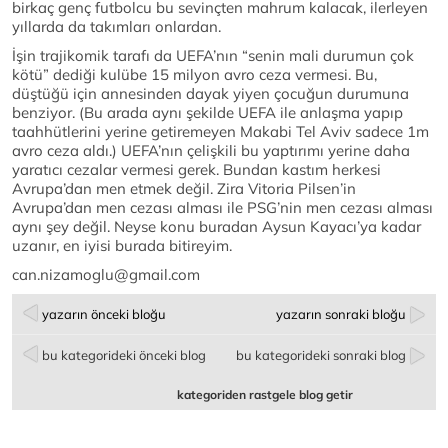
birkaç genç futbolcu bu sevinçten mahrum kalacak, ilerleyen
yıllarda da takımları onlardan.
İşin trajikomik tarafı da UEFA’nın “senin mali durumun çok
kötü” dediği kulübe 15 milyon avro ceza vermesi. Bu,
düştüğü için annesinden dayak yiyen çocuğun durumuna
benziyor. (Bu arada aynı şekilde UEFA ile anlaşma yapıp
taahhütlerini yerine getiremeyen Makabi Tel Aviv sadece 1m
avro ceza aldı.) UEFA’nın çelişkili bu yaptırımı yerine daha
yaratıcı cezalar vermesi gerek. Bundan kastım herkesi
Avrupa’dan men etmek değil. Zira Vitoria Pilsen’in
Avrupa’dan men cezası alması ile PSG’nin men cezası alması
aynı şey değil. Neyse konu buradan Aysun Kayacı’ya kadar
uzanır, en iyisi burada bitireyim.
can.nizamoglu@gmail.com
yazarın önceki bloğu
yazarın sonraki bloğu
bu kategorideki önceki blog
bu kategorideki sonraki blog
kategoriden rastgele blog getir