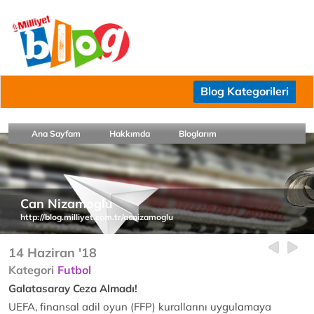
Blog Kategorileri
Ana Sayfam
Hakkımda
Bloglarım
Can Nizamoglu
http://blog.milliyet.com.tr/acnizamoglu
14 Haziran '18
Kategori
Futbol
Galatasaray Ceza Almadı!
UEFA, finansal adil oyun (FFP) kurallarını uygulamaya