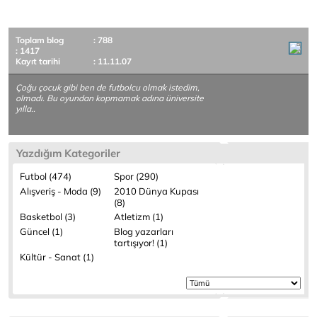
Toplam blog
: 788
: 1417
Kayıt tarihi
: 11.11.07
Çoğu çocuk gibi ben de futbolcu olmak istedim,
olmadı. Bu oyundan kopmamak adına üniversite
yılla..
Yazdığım Kategoriler
Futbol (474)
Spor (290)
Alışveriş - Moda (9)
2010 Dünya Kupası
(8)
Basketbol (3)
Atletizm (1)
Güncel (1)
Blog yazarları
tartışıyor! (1)
Kültür - Sanat (1)