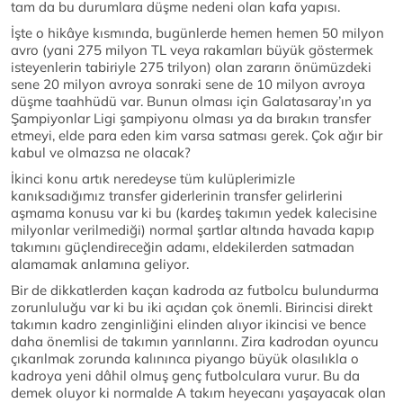
tam da bu durumlara düşme nedeni olan kafa yapısı.
İşte o hikâye kısmında, bugünlerde hemen hemen 50 milyon
avro (yani 275 milyon TL veya rakamları büyük göstermek
isteyenlerin tabiriyle 275 trilyon) olan zararın önümüzdeki
sene 20 milyon avroya sonraki sene de 10 milyon avroya
düşme taahhüdü var. Bunun olması için Galatasaray’ın ya
Şampiyonlar Ligi şampiyonu olması ya da bırakın transfer
etmeyi, elde para eden kim varsa satması gerek. Çok ağır bir
kabul ve olmazsa ne olacak?
İkinci konu artık neredeyse tüm kulüplerimizle
kanıksadığımız transfer giderlerinin transfer gelirlerini
aşmama konusu var ki bu (kardeş takımın yedek kalecisine
milyonlar verilmediği) normal şartlar altında havada kapıp
takımını güçlendireceğin adamı, eldekilerden satmadan
alamamak anlamına geliyor.
Bir de dikkatlerden kaçan kadroda az futbolcu bulundurma
zorunluluğu var ki bu iki açıdan çok önemli. Birincisi direkt
takımın kadro zenginliğini elinden alıyor ikincisi ve bence
daha önemlisi de takımın yarınlarını. Zira kadrodan oyuncu
çıkarılmak zorunda kalınınca piyango büyük olasılıkla o
kadroya yeni dâhil olmuş genç futbolculara vurur. Bu da
demek oluyor ki normalde A takım heyecanı yaşayacak olan