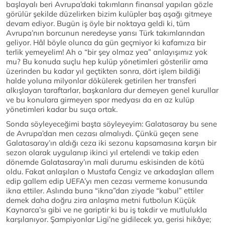
başlayalı beri Avrupa’daki takımların finansal yapıları gözle
görülür şekilde düzelirken bizim kulüpler baş aşağı gitmeye
devam ediyor. Bugün iş öyle bir noktaya geldi ki, tüm
Avrupa’nın borcunun neredeyse yarısı Türk takımlarından
geliyor. Hâl böyle olunca da gün geçmiyor ki kafamıza bir
terlik yemeyelim! Ah o “bir şey olmaz yea” anlayışımız yok
mu? Bu konuda suçlu hep kulüp yönetimleri gösterilir ama
üzerinden bu kadar yıl geçtikten sonra, dört işlem bildiği
halde yoluna milyonlar dökülerek getirilen her transferi
alkışlayan taraftarlar, başkanlara dur demeyen genel kurullar
ve bu konulara girmeyen spor medyası da en az kulüp
yönetimleri kadar bu suça ortak.
Sonda söyleyeceğimi başta söyleyeyim: Galatasaray bu sene
de Avrupa’dan men cezası almalıydı. Çünkü geçen sene
Galatasaray’ın aldığı ceza iki sezonu kapsamasına karşın bir
sezon olarak uygulanıp ikinci yıl ertelendi ve takip eden
dönemde Galatasaray’ın mali durumu eskisinden de kötü
oldu. Fakat anlaşılan o Mustafa Cengiz ve arkadaşları allem
edip gallem edip UEFA’yı men cezası vermeme konusunda
ikna ettiler. Aslında buna “ikna”dan ziyade “kabul” ettiler
demek daha doğru zira anlaşma metni futbolun Küçük
Kaynarca’sı gibi ve ne gariptir ki bu iş takdir ve mutlulukla
karşılanıyor. Şampiyonlar Ligi’ne gidilecek ya, gerisi hikâye;