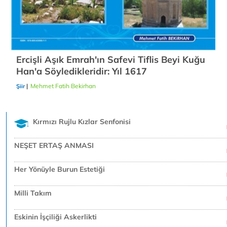
Ercişli Aşık Emrah'ın Safevi Tiflis Beyi Kuğu
Han'a Söyledikleridir: Yıl 1617
|
Mehmet Fatih Bekirhan
24/12/2018
Şiir
Kırmızı Rujlu Kızlar Senfonisi
NEŞET ERTAŞ ANMASI
Her Yönüyle Burun Estetiği
Milli Takım
Eskinin İşçiliği Askerlikti