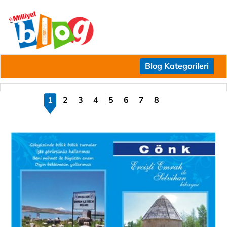
Blog Kategorileri
1
2
3
4
5
6
7
8