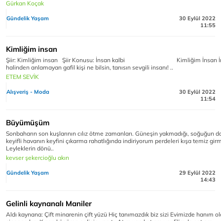
Gürkan Koçak
Gündelik Yaşam
30 Eylül 2022
11:55
Kimliğim insan
Şiir: Kimliğim insan Şiir Konusu: İnsan kalbi Kimliğim İnsan İ
halinden anlamayan gafil kişi ne bilsin, tanısın sevgili insanı! ..
ETEM SEVİK
Alışveriş - Moda
30 Eylül 2022
11:54
Büyümüşüm
Sonbaharın son kuşlarının cılız ötme zamanları. Güneşin yakmadığı, soğuğun 
keyifli havanın keyfini çıkarma rahatlığında indiriyorum perdeleri kışa temiz gir
Leyleklerin dönü..
kevser şekercioğlu akın
Gündelik Yaşam
29 Eylül 2022
14:43
Gelinli kaynanalı Maniler
Aldı kaynana: Çift minarenin çift yüzü Hiç tanımazdık biz sizi Evimizde hanım o