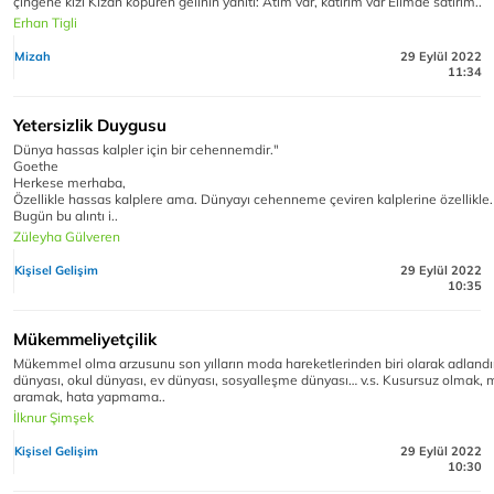
çingene kızı Kızan köpüren gelinin yanıtı: Atım var, katırım var Elimde satırım..
Erhan Tigli
Mizah
29 Eylül 2022
11:34
Yetersizlik Duygusu
Dünya hassas kalpler için bir cehennemdir."
Goethe
Herkese merhaba,
Özellikle hassas kalplere ama. Dünyayı cehenneme çeviren kalplerine özellikle.
Bugün bu alıntı i..
Züleyha Gülveren
Kişisel Gelişim
29 Eylül 2022
10:35
Mükemmeliyetçilik
Mükemmel olma arzusunu son yılların moda hareketlerinden biri olarak adlandırab
dünyası, okul dünyası, ev dünyası, sosyalleşme dünyası… v.s. Kusursuz olmak
aramak, hata yapmama..
İlknur Şimşek
Kişisel Gelişim
29 Eylül 2022
10:30