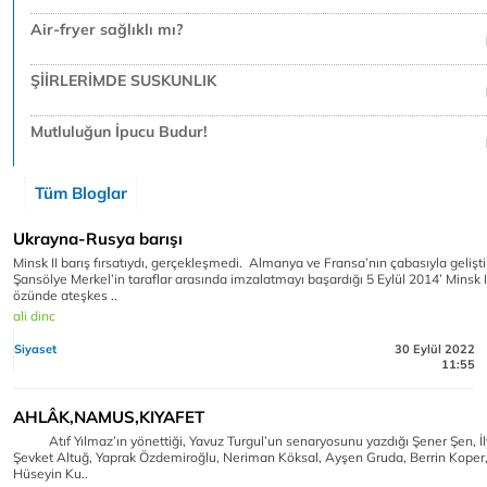
Air-fryer sağlıklı mı?
ŞİİRLERİMDE SUSKUNLIK
Mutluluğun İpucu Budur!
Tüm Bloglar
Ukrayna-Rusya barışı
Minsk II barış fırsatıydı, gerçekleşmedi. Almanya ve Fransa’nın çabasıyla geliştir
Şansölye Merkel’in taraflar arasında imzalatmayı başardığı 5 Eylül 2014’ Minsk 
özünde ateşkes ..
ali dinc
Siyaset
30 Eylül 2022
11:55
AHLÂK,NAMUS,KIYAFET
Atıf Yılmaz’ın yönettiği, Yavuz Turgul’un senaryosunu yazdığı Şener Şen, İ
Şevket Altuğ, Yaprak Özdemiroğlu, Neriman Köksal, Ayşen Gruda, Berrin Koper,
Hüseyin Ku..