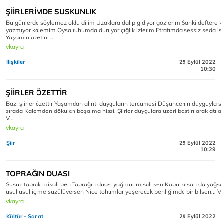
ŞİİRLERİMDE SUSKUNLIK
Bu günlerde söylemez oldu dilim Uzaklara dalıp gidiyor gözlerim Sanki deftere
yazmıyor kalemim Oysa ruhumda duruyor çığlık izlerim Etrafımda sessiz seda i
Yaşamın özetini ..
vkayra
İlişkiler
29 Eylül 2022
10:30
ŞİİRLER ÖZETTİR
Bazı şiirler özettir Yaşamdan alıntı duyguların tercümesi Düşüncenin duyguyla s
sırada Kalemden dökülen boşalma hissi. Şiirler duygulara üzeri bastırılarak atıl
V...
vkayra
Şiir
29 Eylül 2022
10:29
TOPRAĞIN DUASI
Susuz toprak misali ben Toprağın duası yağmur misali sen Kabul olsan da yağs
usul usul içime süzülüversen Nice tohumlar yeşerecek benliğimde bir bilsen... V
vkayra
Kültür - Sanat
29 Eylül 2022