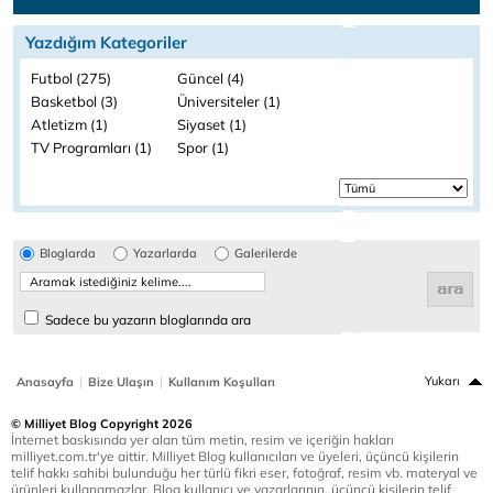
Yazdığım Kategoriler
Futbol (275)
Güncel (4)
Basketbol (3)
Üniversiteler (1)
Atletizm (1)
Siyaset (1)
TV Programları (1)
Spor (1)
Bloglarda
Yazarlarda
Galerilerde
Sadece bu yazarın bloglarında ara
|
|
Yukarı
Anasayfa
Bize Ulaşın
Kullanım Koşulları
© Milliyet Blog Copyright 2026
İnternet baskısında yer alan tüm metin, resim ve içeriğin hakları
milliyet.com.tr'ye aittir. Milliyet Blog kullanıcıları ve üyeleri, üçüncü kişilerin
telif hakkı sahibi bulunduğu her türlü fikri eser, fotoğraf, resim vb. materyal ve
ürünleri kullanamazlar. Blog kullanıcı ve yazarlarının, üçüncü kişilerin telif