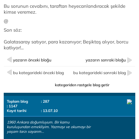
Bu sorunun cevabını, taraftarı heyecanlandıracak şekilde
kimse veremez.
@
Son söz:
Galatasaray satıyor, para kazanıyor; Beşiktaş alıyor, borcu
katlıyor!...
yazarın önceki bloğu
yazarın sonraki bloğu
bu kategorideki önceki blog
bu kategorideki sonraki blog
kategoriden rastgele blog getir
Toplam blog
: 287
: 1147
Kayıt tarihi
: 13.07.10
1960 Ankara doğumluyum. Bir kamu
kuruluşundan emekliyim. Yazmayı ve okumayı bir
yaşam tarzı sayarım...