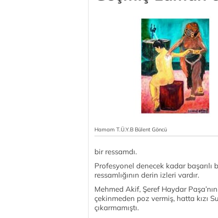
Hamam T.Ü.Y.B Bülent Göncü
bir ressamdı.
Profesyonel denecek kadar başarılı bir
ressamlığının derin izleri vardır.
Mehmed Akif, Şeref Haydar Paşa’nın
çekinmeden poz vermiş, hatta kızı Su
çıkarmamıştı.