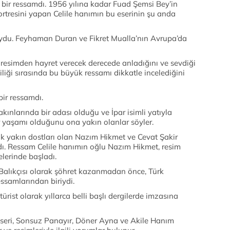
 bir ressamdı. 1956 yılına kadar Fuad Şemsi Bey’in
tresini yapan Celile hanımın bu eserinin şu anda
uydu. Feyhaman Duran ve Fikret Mualla’nın Avrupa’da
resimden hayret verecek derecede anladığını ve sevdiği
iği sırasında bu büyük ressamı dikkatle incelediğini
bir ressamdı.
nlarında bir adası olduğu ve İpar isimli yatıyla
r yaşamı olduğunu ona yakın olanlar söyler.
ok yakın dostları olan Nazım Hikmet ve Cevat Şakir
dı. Ressam Celile hanımın oğlu Nazım Hikmet, resim
lerinde başladı.
 Balıkçısı olarak şöhret kazanmadan önce, Türk
essamlarından biriydi.
ürist olarak yıllarca belli başlı dergilerde imzasına
seri, Sonsuz Panayır, Döner Ayna ve Akile Hanım