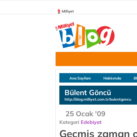
Milliyet
Ana Sayfam
Hakkımda
B
Bülent Göncü
http://blog.milliyet.com.tr/bulentgoncu
25 Ocak '09
Kategori
Edebiyat
Geçmiş zaman ol