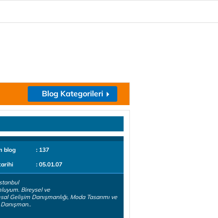
Blog Kategorileri
m blog
: 137
tarihi
: 05.01.07
stanbul
luyum. Bireysel ve
al Gelişim Danışmanlığı, Moda Tasarımı ve
 Danışman..