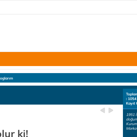
loglarım
Topla
: 1054
Kayıt 
1951 İ
doğum
Kurums
Marka
ur ki!