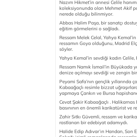
Nazım Hikmet’in annesi Celile hanım
koleksiyonunda olan Mehmet Akif por
nerede olduğu bilinmiyor.
Abbas Halim Paşa, bir sanatçı dost
eğitim görmelerini o sağladı.
Ressam Melek Celal, Yahya Kemal’in 
ressamın Goya olduğunu, Madrid Elçil
söyler.
Yahya Kemal’in sevdiği kadın Celile, 
Ressam Namık İsmail’in Büyükada yakı
denize açılmayı sevdiği ve zengin bi
Peyami Safa’nın gençlik yıllarında ç
Kabaağaçlı resimle bizzat uğraşırlar
yapmaya Çankırı ve Bursa hapishane
Cevat Şakir Kabaağaçlı . Halikarnas
basınının en önemli karikatürist ve r
Zahir Sıtkı Güvemli, ressam ve karikat
rastlanan bir edebiyat adamıydı.
Halide Edip Adıvar’ın Handan, Son E