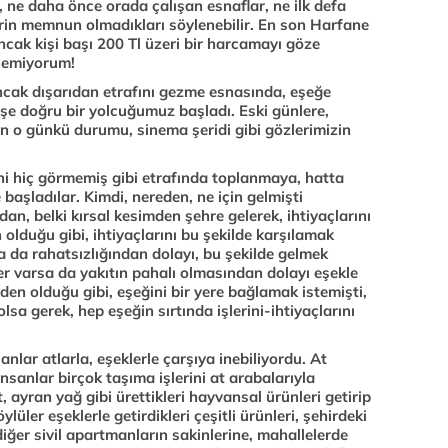
, ne daha önce orada çalışan esnaflar, ne ilk defa
lerin memnun olmadıkları söylenebilir. En son Harfane
ancak kişi başı 200 Tl üzeri bir harcamayı göze
ilemiyorum!
ncak dışarıdan etrafını gezme esnasında, eşeğe
şe doğru bir yolcuğumuz başladı. Eski günlere,
ın o günkü durumu, sinema şeridi gibi gözlerimizin
ini hiç görmemiş gibi etrafında toplanmaya, hatta
 başladılar. Kimdi, nereden, ne için gelmişti
dan, belki kırsal kesimden şehre gelerek, ihtiyaçlarını
 olduğu gibi, ihtiyaçlarını bu şekilde karşılamak
ya da rahatsızlığından dolayı, bu şekilde gelmek
ğer varsa da yakıtın pahalı olmasından dolayı eşekle
iden olduğu gibi, eşeğini bir yere bağlamak istemişti,
a gerek, hep eşeğin sırtında işlerini-ihtiyaçlarını
anlar atlarla, eşeklerle çarşıya inebiliyordu. At
anlar birçok taşıma işlerini at arabalarıyla
t, ayran yağ gibi ürettikleri hayvansal ürünleri getirip
lüler eşeklerle getirdikleri çeşitli ürünleri, şehirdeki
diğer sivil apartmanların sakinlerine, mahallelerde