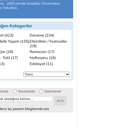
u.. 2003 yılında Anadolu Üniversitesi
e Fakultesi..
ığım Kategoriler
el (423)
Deneme (234)
elik Yaşam (155)
Etkinlikler / Festivaller
(19)
lar (18)
Ramazan (17)
- Tatil (17)
Haftasonu (16)
(13)
Edebiyat (11)
glarda
Yazarlarda
Galerilerde
ece bu yazarın bloglarında ara