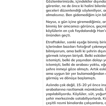
Gözlemlerimizde, içindekiler dışında
görenler, ne de önce ki halini bilen
geceleri düzenlendiği söyleniliyor, 
almalısınız. Ben gidemediğim için b
Neyse, o gün içine giremediğimiz, a
binmiş bir amcamızı görünce, geçmi
köylülerin en çok faydalandığı Han’
önünden geçti.
Etraftakiler, sanki eşeğe binmiş bir
içlerinden bazıları fotoğraf çekmeye
bilmiyorum, ama belli ki şehrin dışın
görmek isteyen biriydi. Belki eskiden
istemişti, belki de yaşından dolayı 
istemişti, belki de arabası yoktu, e
şehre inmeyi göze almıştı. Artık esk
ama uygun bir yer bulamadığından ols
görmüş ve dönüşe başlamıştı.
Aslında çok değil, 15-20 yıl önce ins
arabalarına rastlamak mümkündü. İns
yapılabiliyordu. Köylüler, süt, yoğur
şehir merkezinde satabiliyorlardı. Köy
çeşitli resmi binalarda çalışanlara, 