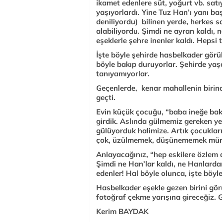
ikamet edenlere süt, yoğurt vb. sat
yaşıyorlardı. Yine Tuz Han’ı yanı ba
deniliyordu) bilinen yerde, herkes 
alabiliyordu. Şimdi ne ayran kaldı, n
eşeklerle şehre inenler kaldı. Hepsi 
İşte böyle şehirde hasbelkader görü
böyle bakıp duruyorlar. Şehirde yaşa
tanıyamıyorlar.
Geçenlerde, kenar mahallenin birind
geçti.
Evin küçük çocuğu, “baba ineğe bak,
girdik. Aslında gülmemiz gereken y
gülüyorduk halimize. Artık çocukları
çok, üzülmemek, düşünememek müm
Anlayacağınız, “hep eskilere özle
Şimdi ne Han’lar kaldı, ne Hanlarda
edenler! Hal böyle olunca, işte böyl
Hasbelkader eşekle gezen birini gö
fotoğraf çekme yarışına gireceğiz. 
Kerim BAYDAK