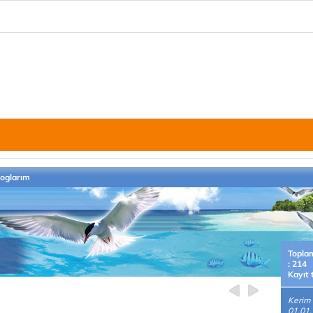
loglarım
Topla
: 214
Kayıt 
Kerim
01.01