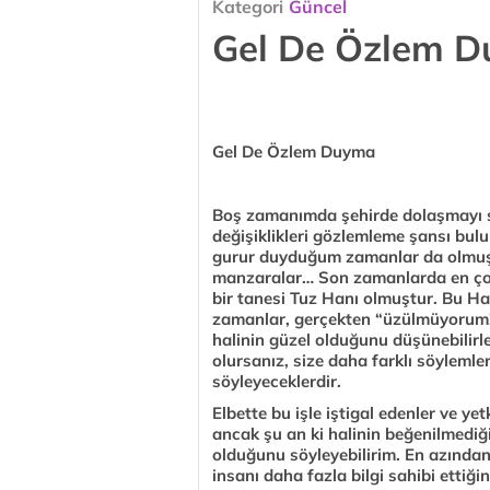
Kategori
Güncel
Gel De Özlem 
Gel De Özlem Duyma
Boş zamanımda şehirde dolaşmayı se
değişiklikleri gözlemleme şansı bu
gurur duyduğum zamanlar da olmuştur
manzaralar… Son zamanlarda en çok
bir tanesi Tuz Hanı olmuştur. Bu Han
zamanlar, gerçekten “üzülmüyorum!” 
halinin güzel olduğunu düşünebilirle
olursanız, size daha farklı söyleml
söyleyeceklerdir.
Elbette bu işle iştigal edenler ve ye
ancak şu an ki halinin beğenilmediğini
olduğunu söyleyebilirim. En azından 
insanı daha fazla bilgi sahibi ettiğ