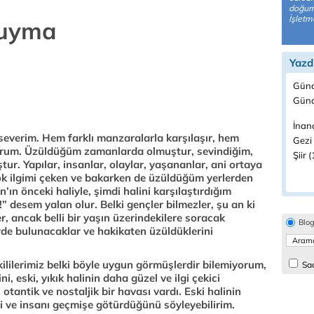
doğuml
İşletm
Duyma
Yazd
Günc
Günd
İnanç
verim. Hem farklı manzaralarla karşılaşır, hem
Gezi 
lurum. Üzüldüğüm zamanlarda olmuştur, sevindiğim,
Şiir 
. Yapılar, insanlar, olaylar, yaşananlar, ani ortaya
 ilgimi çeken ve bakarken de üzüldüğüm yerlerden
’ın önceki haliyle, şimdi halini karşılaştırdığım
desem yalan olur. Belki gençler bilmezler, şu an ki
r, ancak belli bir yaşın üzerindekilere soracak
Blo
erde bulunacaklar ve hakikaten üzüldüklerini
tkililerimiz belki böyle uygun görmüşlerdir bilemiyorum,
Sad
, eski, yıkık halinin daha güzel ve ilgi çekici
otantik ve nostaljik bir havası vardı. Eski halinin
ini ve insanı geçmişe götürdüğünü söyleyebilirim.