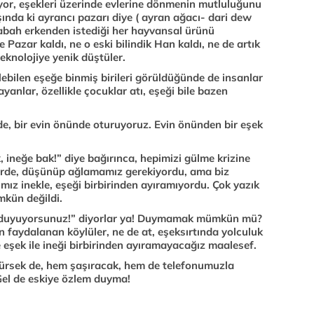
ıyor, eşekleri üzerinde evlerine dönmenin mutluluğunu
şında ki ayrancı pazarı diye ( ayran ağacı- dari dew
sabah erkenden istediği her hayvansal ürünü
e Pazar kaldı, ne o eski bilindik Han kaldı, ne de artık
teknolojiye yenik düştüler.
lebilen eşeğe binmiş birileri görüldüğünde de insanlar
yanlar, özellikle çocuklar atı, eşeği bile bazen
e, bir evin önünde oturuyoruz. Evin önünden bir eşek
 ineğe bak!” diye bağırınca, hepimizi gülme krizine
erde, düşünüp ağlamamız gerekiyordu, ama biz
mız inekle, eşeği birbirinden ayıramıyordu. Çok yazık
kün değildi.
m duyuyorsunuz!” diyorlar ya! Duymamak mümkün mü?
n faydalanan köylüler, ne de at, eşeksırtında yolculuk
e eşek ile ineği birbirinden ayıramayacağız maalesef.
rürsek de, hem şaşıracak, hem de telefonumuzla
Gel de eskiye özlem duyma!