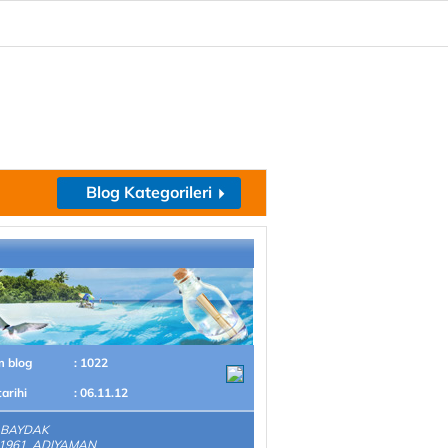
Blog Kategorileri
m blog
: 1022
tarihi
: 06.11.12
 BAYDAK
.1961 ADIYAMAN