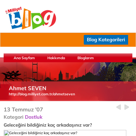
Blog Kategorileri
Ana Sayfam
Hakkımda
Bloglarım
Ahmet SEVEN
http://blog.milliyet.com.tr/ahmetseven
13 Temmuz '07
Kategori
Dostluk
Geleceğini bildiğiniz kaç arkadaşınız var?