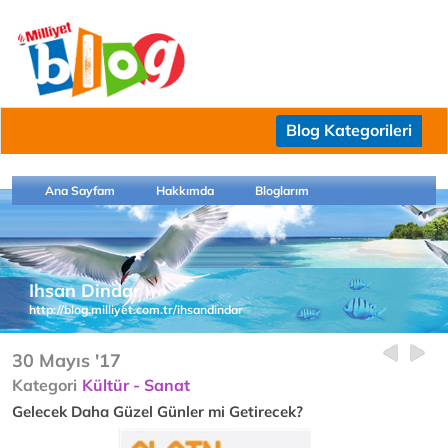
Blog Kategorileri
Ana Sayfam
Hakkımda
Bloglarım
Ihsan Dindar
http://blog.milliyet.com.tr/ihsandindar
30 Mayıs '17
Kategori
Kültür - Sanat
Gelecek Daha Güzel Günler mi Getirecek?