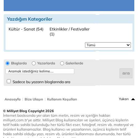
Yazdığım Kategoriler
Kültür - Sanat (54)
Etkinlikler / Festivaller
(1)
Bloglarda
Yazarlarda
Galerilerde
Sadece bu yazarın bloglarında ara
|
|
Yukarı
Anasayfa
Bize Ulaşın
Kullanım Koşulları
© Milliyet Blog Copyright 2026
İnternet baskısında yer alan tüm metin, resim ve içeriğin hakları
milliyet.com.tr'ye aittir. Milliyet Blog kullanıcıları ve üyeleri, üçüncü kişilerin
telif hakkı sahibi bulunduğu her türlü fikri eser, fotoğraf, resim vb. materyal ve
ürünleri kullanamazlar. Blog kullanıcı ve yazarlarının, üçüncü kişilerin telif
hakkı sahibi olduğu yazı, resim vb. ürünleri kullanması durumunda, her türlü