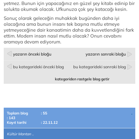
yetmez. Bunun için yapacağınız en güzel şey kitabı edinip bir
solukta okumak olacak. Ufkunuza çok şey katacağı kesin.
Sonuç olarak geleceğin muhakkak bugünden daha iyi
olacağına ama bunun insanı tek başına mutlu etmeye
yetmeyeceğine dair kanaatimin daha da kuvvetlendiğini fark
ettim. Modern insan nasıl mutlu olacak? Onun cevabını
aramaya devam ediyorum.
yazarın önceki bloğu
yazarın sonraki bloğu
bu kategorideki önceki blog
bu kategorideki sonraki blog
kategoriden rastgele blog getir
Toplam blog
: 55
: 143
Kayıt tarihi
: 22.11.12
Kültür Mantarı ..