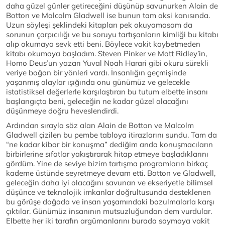
daha güzel günler getireceğini düşünüp savunurken Alain de
Botton ve Malcolm Gladwell ise bunun tam aksi kanısında.
Uzun söyleşi şeklindeki kitapları pek okuyamasam da
sorunun çarpıcılığı ve bu soruyu tartışanların kimliği bu kitabı
alıp okumaya sevk etti beni. Böylece vakit kaybetmeden
kitabı okumaya başladım. Steven Pinker ve Matt Ridley’in,
Homo Deus’un yazarı Yuval Noah Harari gibi okuru sürekli
veriye boğan bir yönleri vardı. İnsanlığın geçmişinde
yaşanmış olaylar ışığında onu günümüz ve gelecekle
istatistiksel değerlerle karşılaştıran bu tutum elbette insanı
başlangıçta beni, geleceğin ne kadar güzel olacağını
düşünmeye doğru heveslendirdi.
Ardından sırayla söz alan Alain de Botton ve Malcolm
Gladwell çizilen bu pembe tabloya itirazlarını sundu. Tam da
“ne kadar kibar bir konuşma” dediğim anda konuşmacıların
birbirlerine sıfatlar yakıştırarak hitap etmeye başladıklarını
gördüm. Yine de seviye bizim tartışma programların birkaç
kademe üstünde seyretmeye devam etti. Botton ve Gladwell,
geleceğin daha iyi olacağını savunan ve ekseriyetle bilimsel
düşünce ve teknolojik imkanlar doğrultusunda desteklenen
bu görüşe doğada ve insan yaşamındaki bozulmalarla karşı
çıktılar. Günümüz insanının mutsuzluğundan dem vurdular.
Elbette her iki tarafın argümanlarını burada saymaya vakit