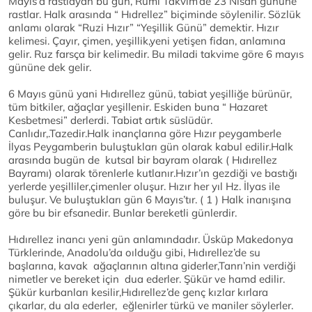
Mayıs’a rastlayan bu gün, Rumi Takvim’de 23 Nisan gününe
rastlar. Halk arasında “ Hıdrellez” biçiminde söylenilir. Sözlük
anlamı olarak “Ruzi Hızır” “Yeşillik Günü” demektir. Hızır
kelimesi. Çayır, çimen, yeşillik,yeni yetişen fidan, anlamına
gelir. Ruz farsça bir kelimedir. Bu miladi takvime göre 6 mayıs
gününe dek gelir.
6 Mayıs günü yani Hıdırellez günü, tabiat yeşilliğe bürünür,
tüm bitkiler, ağaçlar yeşillenir. Eskiden buna “ Hazaret
Kesbetmesi” derlerdi. Tabiat artık süslüdür.
Canlıdır,.Tazedir.Halk inançlarına göre Hızır peygamberle
İlyas Peygamberin buluştukları gün olarak kabul edilir.Halk
arasında bugün de kutsal bir bayram olarak ( Hıdırellez
Bayramı) olarak törenlerle kutlanır.Hızır’ın gezdiği ve bastığı
yerlerde yeşilliler,çimenler oluşur. Hızır her yıl Hz. İlyas ile
buluşur. Ve buluştukları gün 6 Mayıs’tır. ( 1 ) Halk inanışına
göre bu bir efsanedir. Bunlar bereketli günlerdir.
Hıdırellez inancı yeni gün anlamındadır. Üsküp Makedonya
Türklerinde, Anadolu’da oılduğu gibi, Hıdırellez’de su
başlarına, kavak ağaçlarının altına giderler,Tanrı’nin verdiği
nimetler ve bereket için dua ederler. Şükür ve hamd edilir.
Şükür kurbanları kesilir,Hıdırellez’de genç kızlar kırlara
çıkarlar, du ala ederler, eğlenirler türkü ve maniler söylerler.