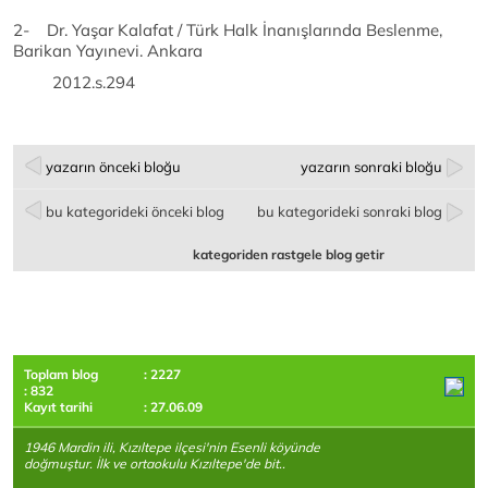
2- Dr. Yaşar Kalafat / Türk Halk İnanışlarında Beslenme,
Barikan Yayınevi. Ankara
2012.s.294
yazarın önceki bloğu
yazarın sonraki bloğu
bu kategorideki önceki blog
bu kategorideki sonraki blog
kategoriden rastgele blog getir
Toplam blog
: 2227
: 832
Kayıt tarihi
: 27.06.09
1946 Mardin ili, Kızıltepe ilçesi'nin Esenli köyünde
doğmuştur. İlk ve ortaokulu Kızıltepe'de bit..