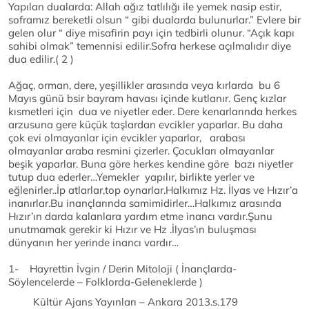
Yapılan dualarda: Allah ağız tatlılığı ile yemek nasip estir,
soframız bereketli olsun “ gibi dualarda bulunurlar.” Evlere bir
gelen olur “ diye misafirin payı için tedbirli olunur. “Açık kapı
sahibi olmak” temennisi edilir.Sofra herkese açılmalıdır diye
dua edilir.( 2 )
Ağaç, orman, dere, yeşillikler arasında veya kırlarda bu 6
Mayıs günü bsir bayram havası içinde kutlanır. Genç kızlar
kısmetleri için dua ve niyetler eder. Dere kenarlarında herkes
arzusuna gere küçük taşlardan evcikler yaparlar. Bu daha
çok evi olmayanlar için evcikler yaparlar, arabası
olmayanlar araba resmini çizerler. Çocukları olmayanlar
beşik yaparlar. Buna göre herkes kendine göre bazı niyetler
tutup dua ederler…Yemekler yapılır, birlikte yerler ve
eğlenirler..İp atlarlar,top oynarlar.Halkımız Hz. İlyas ve Hızır’a
inanırlar.Bu inançlarında samimidirler…Halkımız arasında
Hızır’ın darda kalanlara yardım etme inancı vardır.Şunu
unutmamak gerekir ki Hızır ve Hz .İlyas’ın buluşması
dünyanın her yerinde inancı vardır…
1- Hayrettin İvgin / Derin Mitoloji ( İnançlarda-
Söylencelerde – Folklorda-Geleneklerde )
Kültür Ajans Yayınları – Ankara 2013.s.179