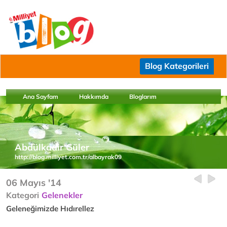
Blog Kategorileri
Ana Sayfam
Hakkımda
Bloglarım
Abdülkadir Güler
http://blog.milliyet.com.tr/albayrak09
06 Mayıs '14
Kategori
Gelenekler
Geleneğimizde Hıdırellez