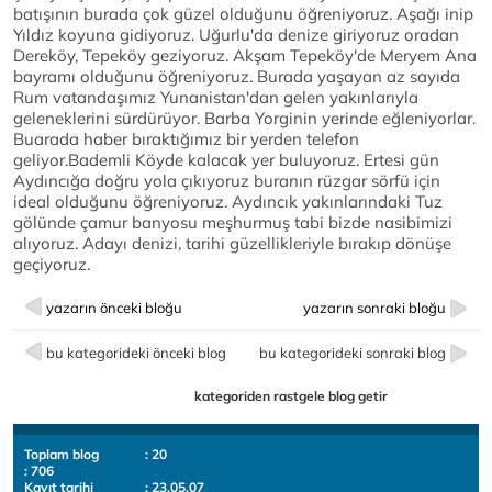
batışının burada çok güzel olduğunu öğreniyoruz. Aşağı inip
Yıldız koyuna gidiyoruz. Uğurlu'da denize giriyoruz oradan
Dereköy, Tepeköy geziyoruz. Akşam Tepeköy'de Meryem Ana
bayramı olduğunu öğreniyoruz. Burada yaşayan az sayıda
Rum vatandaşımız Yunanistan'dan gelen yakınlarıyla
geleneklerini sürdürüyor. Barba Yorginin yerinde eğleniyorlar.
Buarada haber bıraktığımız bir yerden telefon
geliyor.Bademli Köyde kalacak yer buluyoruz. Ertesi gün
Aydıncığa doğru yola çıkıyoruz buranın rüzgar sörfü için
ideal olduğunu öğreniyoruz. Aydıncık yakınlarındaki Tuz
gölünde çamur banyosu meşhurmuş tabi bizde nasibimizi
alıyoruz. Adayı denizi, tarihi güzellikleriyle bırakıp dönüşe
geçiyoruz.
yazarın önceki bloğu
yazarın sonraki bloğu
bu kategorideki önceki blog
bu kategorideki sonraki blog
kategoriden rastgele blog getir
Toplam blog
: 20
: 706
Kayıt tarihi
: 23.05.07