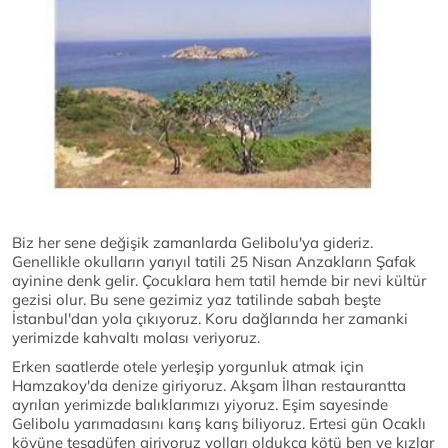
Biz her sene değişik zamanlarda Gelibolu'ya gideriz.
Genellikle okulların yarıyıl tatili 25 Nisan Anzakların Şafak
ayinine denk gelir. Çocuklara hem tatil hemde bir nevi kültür
gezisi olur. Bu sene gezimiz yaz tatilinde sabah beşte
İstanbul'dan yola çıkıyoruz. Koru dağlarında her zamanki
yerimizde kahvaltı molası veriyoruz.
Erken saatlerde otele yerleşip yorgunluk atmak için
Hamzakoy'da denize giriyoruz. Akşam İlhan restaurantta
ayrılan yerimizde balıklarımızı yiyoruz. Eşim sayesinde
Gelibolu yarımadasını karış karış biliyoruz. Ertesi gün Ocaklı
köyüne tesadüfen giriyoruz yolları oldukça kötü ben ve kızlar