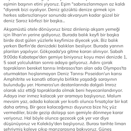
eşimin başının etini yiyoruz. Eşim "sabırsızlanmayın az kaldı
"diyerek bizi oyalıyor. Deniz gözüktü denize girmek için
herkes sabırsızlanıyor sonunda akvaryum kadar güzel bir
deniz Saroz körfezi bir başka...
Akşamüstü otele dönüyoruz biraz dinlenip akşam yemeği
için İlhan'ın yerine gidiyoruz. Burada balık keyfi bir başka
birde dost gülen yüzlerle keyfimize diyecek yok. Biz balık
yerken Berfin'de denizdeki balıkları besliyor. Burada yarının
planları yapılıyor. Gökçeada'ya gitme kararı alınıyor. Sabah
9:00da Kabatepe'den gemiye biniyoruz koyu mavi denizde 1,
5 saat yolculuktan sonra adaya geliyoruz. Adını çorak
toprakların bereket tanrısı Imbrasos'tan alan ada Olympos'ta
oturmaktan hoşlanmayan Deniz Tanrısı Poseidon'un karısı
Amphitrite ve kanatlı atlarıyla birlikte yaşadığı sarayının
bulunduğu yer. Homeros'un destanlarında dalgalı İmroz
olarak söz ettiği topraklarda olmak beni heyecanlandırıyor.
Adaya iner inmez kalacak yer aramaya başlıyoruz. Malum
mevsim yaz, adada kalacak yer kısıtlı olunca fırsatçılar bir kat
daha artmış. Bir gece kalacağımızı duyunca bize hiç yüz
vermediler, bizde gezip dolaşıp son gemiyle dönmeye karar
veriyoruz. Hal böyle olunca gezecek çok yer var diye
düşünüyoruz ve Kaleköy'den başlıyoruz. Burası tarihte liman
şehriymiş kaleye çıkıp manzarasına bakıyoruz. Güneş