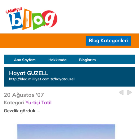
Blog Kategorileri
Ana Sayfam
Hakkımda
Bloglarım
Hayat GUZELL
http://blog.milliyet.com.tr/hayatguzel
20 Ağustos '07
Kategori
Yurtiçi Tatil
Gezdik gördük....