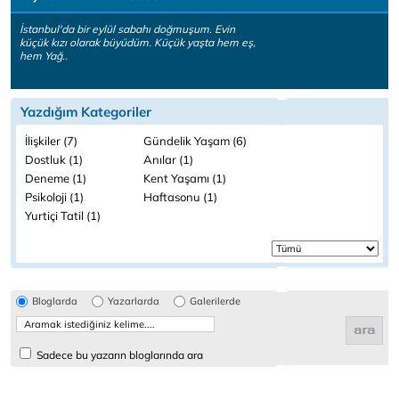
İstanbul'da bir eylül sabahı doğmuşum. Evin
küçük kızı olarak büyüdüm. Küçük yaşta hem eş,
hem Yağ..
Yazdığım Kategoriler
İlişkiler (7)
Gündelik Yaşam (6)
Dostluk (1)
Anılar (1)
Deneme (1)
Kent Yaşamı (1)
Psikoloji (1)
Haftasonu (1)
Yurtiçi Tatil (1)
Bloglarda
Yazarlarda
Galerilerde
Sadece bu yazarın bloglarında ara