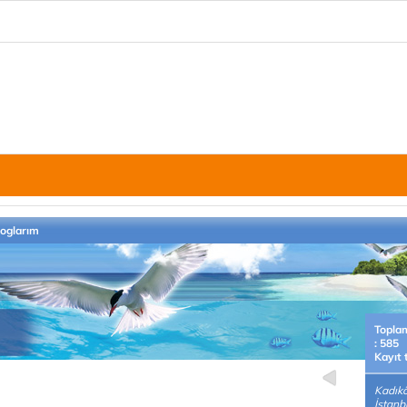
loglarım
Topla
: 585
Kayıt 
Kadıkö
İstanb