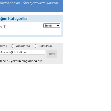
rımdan bazıları... Özel tiyatrolarda oynadım...
ığım Kategoriler
h (8)
glarda
Yazarlarda
Galerilerde
ece bu yazarın bloglarında ara