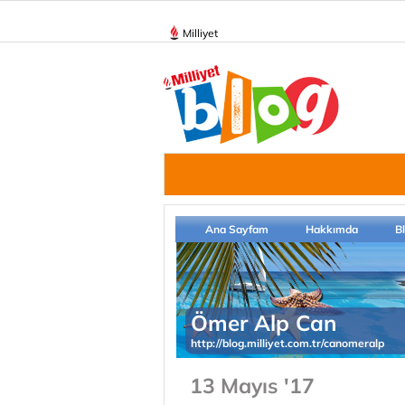
Milliyet
Ana Sayfam
Hakkımda
B
Ömer Alp Can
http://blog.milliyet.com.tr/canomeralp
13 Mayıs '17