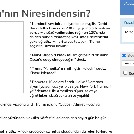
okulla
'nın Niresindensin?
Yazd
* İlluminati sevdalısı, milyonların sevgilisi David
Rockefeller kendisine 200 yıl yaşama artı bedava
Miza
bonservis sözü verilmesine rağmen 120'sinde
aniden hakkın rahmetine kavuşması sevenlerini
şoka uğrattı... Amerika yas tutuyor... Trump
saçlarını siyaha boyattı!
* Maryl Streep "Ekmek musaf çarpsın ki bir daha
Blo
Oscar'a aday olmayacağım" dedi...
* Trump "Amerika'nın milli içkisi koladır" dedi...
Kimse iplemedi!
Sad
* Domates 10 dolara fırladı! Halka "Domates
yiyemiyorsan caz ye, blues ye, New York filarmoni
ye!" denmesi ile Amerikan rüyası sekteye
uğratılırken absürtlükte zirve yapıldı!
ı çakması vizyona girdi. Trump rolünü "Cübbeli Ahmet Hoca"ya
tileri yüzünden Meksika Körfezi'ni dolananların sayısı gün be gün
elini attı... Ancak orada çok az nüfus olduğundan daireleri foklara ve