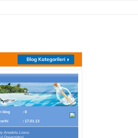
Blog Kategorileri
m blog
: 8
tarihi
: 17.01.13
y Anadolu Lisesi,
ul Üniversitesi