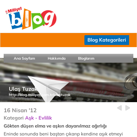
Blog Kategorileri
Ana Sayfam
Hakkımda
Bloglarım
Ulaş Tuzak
http://blog.milliyet.com.tr/ulastuzak
16 Nisan '12
Kategori
Aşk - Evlilik
Gökten düşen elma ve aşkın dayanılmaz ağırlığı
Eninde sonunda beni baştan çıkarıp kendine aşık etmeyi