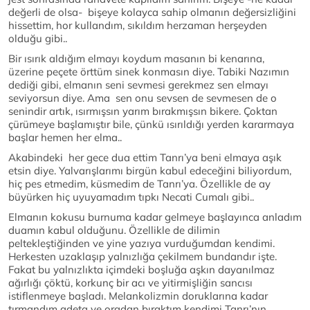
değerli de olsa- bişeye kolayca sahip olmanın değersizliğini
hissettim, hor kullandım, sıkıldım herzaman herşeyden
olduğu gibi..
Bir ısırık aldığım elmayı koydum masanın bi kenarına,
üzerine peçete örttüm sinek konmasın diye. Tabiki Nazımın
dediği gibi, elmanın seni sevmesi gerekmez sen elmayı
seviyorsun diye. Ama sen onu sevsen de sevmesen de o
senindir artık, ısırmışsın yarım bırakmışsın bikere. Çoktan
çürümeye başlamıştır bile, çünkü ısırıldığı yerden kararmaya
başlar hemen her elma..
Akabindeki her gece dua ettim Tanrı’ya beni elmaya aşık
etsin diye. Yalvarışlarımı birgün kabul edeceğini biliyordum,
hiç pes etmedim, küsmedim de Tanrı’ya. Özellikle de ay
büyürken hiç uyuyamadım tıpkı Necati Cumalı gibi..
Elmanın kokusu burnuma kadar gelmeye başlayınca anladım
duamın kabul olduğunu. Özellikle de dilimin
peltekleştiğinden ve yine yazıya vurduğumdan kendimi.
Herkesten uzaklaşıp yalnızlığa çekilmem bundandır işte.
Fakat bu yalnızlıkta içimdeki boşluğa aşkın dayanılmaz
ağırlığı çöktü, korkunç bir acı ve yitirmişliğin sancısı
istiflenmeye başladı. Melankolizmin doruklarına kadar
tırmandım adeta ve oradan bıraktım kendimi Tanrı’nın