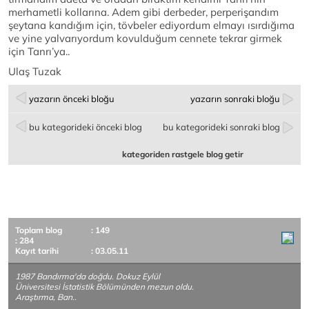
merhametli kollarına. Adem gibi derbeder, perperişandım
şeytana kandığım için, tövbeler ediyordum elmayı ısırdığıma
ve yine yalvarıyordum kovulduğum cennete tekrar girmek
için Tanrı’ya..
Ulaş Tuzak
yazarın önceki bloğu
yazarın sonraki bloğu
bu kategorideki önceki blog
bu kategorideki sonraki blog
kategoriden rastgele blog getir
Toplam blog
: 149
: 284
Kayıt tarihi
: 03.05.11
1987 Bandırma'da doğdu. Dokuz Eylül
Üniversitesi İstatistik Bölümünden mezun oldu.
Araştırma, Ban..