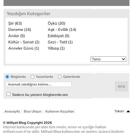
Yazdığım Kategoriler
Şiir (63)
Öykü (30)
Deneme (16)
Aşk - Evlilik (14)
Anılar (5)
Edebiyat (5)
Kültür - Sanat (2)
Gezi - Tatil (1)
Anneler Günü (1)
Yılbaşı (1)
Bloglarda
Yazarlarda
Galerilerde
Sadece bu yazarın bloglarında ara
|
|
Yukarı
Anasayfa
Bize Ulaşın
Kullanım Koşulları
© Milliyet Blog Copyright 2026
İnternet baskısında yer alan tüm metin, resim ve içeriğin hakları
milliyet.com.tr'ye aittir. Milliyet Blog kullanıcıları ve üyeleri, üçüncü kişilerin