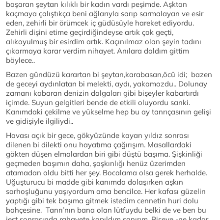
başaran şeytan kılıklı bir kadın vardı peşimde. Aşktan
kaçmaya çalıştıkça beni ağlarıyla sarıp sarmalayan ve esir
eden, zehirli bir örümcek iç güdüsüyle hareket ediyordu.
Zehirli dişini etime geçirdiğindeyse artık çok geçti,
alıkoyulmuş bir esirdim artık. Kaçınılmaz olan şeyin tadını
çıkarmaya karar verdim nihayet. Anılara daldım gittim
böylece..
Bazen gündüzü karartan bi şeytan,karabasan,öcü idi; bazen
de geceyi aydınlatan bi melekti, aydı, yakamozdu.. Dolunay
zamanı kabaran denizin dalgaları gibi bişeyler kabartırdı
içimde. Suyun gelgitleri bende de etkili oluyordu sanki.
Kanımdaki çekilme ve yükselme hep bu ay tanrıçasının gelişi
ve gidişiyle ilgiliydi..
Havası açık bir gece, gökyüzünde kayan yıldız sonrası
dilenen bi dilekti onu hayatıma çağırışım. Masallardaki
gökten düşen elmalardan biri gibi düştü başıma. Şişkinliği
geçmeden başımın daha, şaşkınlığı henüz üzerimden
atamadan oldu bitti her şey. Bocalama olsa gerek herhalde.
Uğuşturucu bi madde gibi kanımda dolaşırken aşkın
sarhoşluğunu yaşıyordum ama bencilce. Her kafası güzelin
yaptığı gibi tek başıma gitmek istedim cennetin huri dolu
bahçesine. Tanrı’nın bana olan lütfuydu belki de ve ben bu
jest sonrasında rahavete kapıldım sanırım. Bişeye -ne kadar