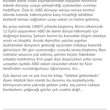
bundan kendi insan kaynaklarından kayıpları minimize
ederek dünyayı uzaya yerleştirdiği uydulardan vurmayı
hedefliyor. Öyle ki, ABD dünyayı saniye saniye kontrol
altında tutarak, hâkimiyetine karşı hissettiği tehditleri
bertaraf etmeyi sağlarken uzayı askeri üs haline getirmiş.
Bu proje aslında 1980’li yıllarda başlamış. Bizim ülkemizde
12 Eylül yaşanırken ABD de daimi dünya hâkimiyeti için
düğmeye basmış. Şahsen benim bu konudaki bilgim oldukça
sınırlı ve ütopikti. Ancak dipnotlar, yazılar yapılan
açıklamalar dünyanın geleceği açısından oldukça karanlık
görünüyor. Bir gün uyanacağız, uzayda savaş başlamış. Bazı
noktalar sessizce yok edilmiş, şehirler köyler, fabrikalar
ortadan kaldırılmış. Kim yaptı diye düşünürken yıllar sonra
uzaydan aydaki ABD askeri üssünden atılan bir füze
tarafından vurulduğumuzu öğreniyoruz. Acı…
Çok dipnot var ve çok ince bir kitap. “İstikbal göklerdedir”
diyen Atatürk tam olarak bu durumu mu kastediyordu
bilmiyorum ama yakında gökten yıldız, taş yerine nükleer
bombaların yağacağı günler çok uzakta değil…