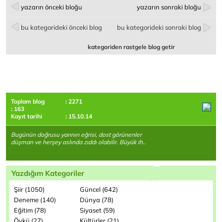
yazarın önceki bloğu
yazarın sonraki bloğu
bu kategorideki önceki blog
bu kategorideki sonraki blog
kategoriden rastgele blog getir
Toplam blog
: 2271
: 163
Kayıt tarihi
: 15.10.14
Bugünün doğrusu yarının eğrisi, dost görünenler
düşman ve herşey aslında zıddı olabilir. Büyük ih..
Yazdığım Kategoriler
Şiir (1050)
Güncel (642)
Deneme (140)
Dünya (78)
Eğitim (78)
Siyaset (59)
Öykü (27)
Kültürler (21)