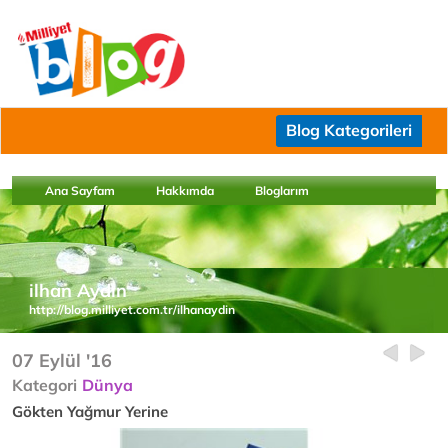
Blog Kategorileri
Ana Sayfam
Hakkımda
Bloglarım
ilhan Aydın
http://blog.milliyet.com.tr/ilhanaydin
07 Eylül '16
Kategori
Dünya
Gökten Yağmur Yerine