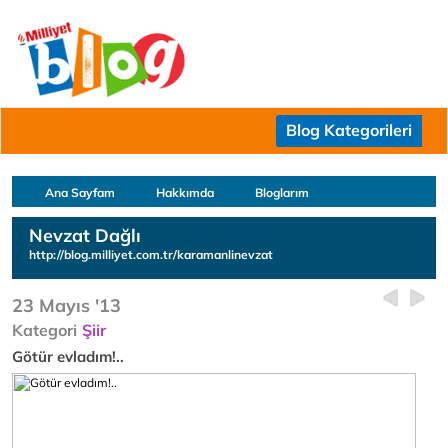
Blog Kategorileri
Ana Sayfam
Hakkımda
Bloglarım
Nevzat Dağlı
http://blog.milliyet.com.tr/karamanlinevzat
23 Mayıs '13
Kategori
Şiir
Götür evladım!..