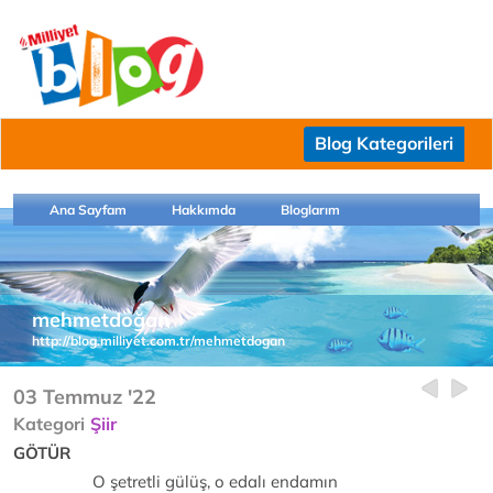
Blog Kategorileri
Ana Sayfam
Hakkımda
Bloglarım
mehmetdoğan
http://blog.milliyet.com.tr/mehmetdogan
03 Temmuz '22
Kategori
Şiir
GÖTÜR
O şetretli gülüş, o edalı endamın