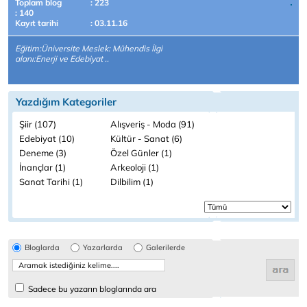
Toplam blog
: 223
: 140
Kayıt tarihi
: 03.11.16
Eğitim:Üniversite Meslek: Mühendis İlgi
alanı:Enerji ve Edebiyat ..
Yazdığım Kategoriler
Şiir (107)
Alışveriş - Moda (91)
Edebiyat (10)
Kültür - Sanat (6)
Deneme (3)
Özel Günler (1)
İnançlar (1)
Arkeoloji (1)
Sanat Tarihi (1)
Dilbilim (1)
Bloglarda
Yazarlarda
Galerilerde
Sadece bu yazarın bloglarında ara