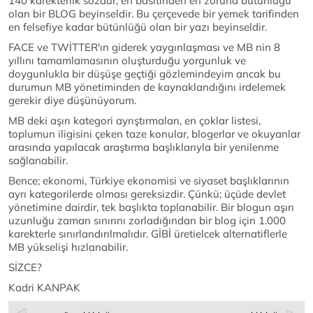
140 karekterlik sözdür, en basitinden en zoruna bütünlüğü
olan bir BLOG beyinseldir. Bu çerçevede bir yemek tarifinden
en felsefiye kadar bütünlüğü olan bir yazı beyinseldir.
FACE ve TWİTTER'ın giderek yaygınlaşması ve MB nin 8
yıllını tamamlamasının oluşturduğu yorgunluk ve
doygunlukla bir düşüşe geçtiği gözlemindeyim ancak bu
durumun MB yönetiminden de kaynaklandığını irdelemek
gerekir diye düşünüyorum.
MB deki aşırı kategori ayrıştırmaları, en çoklar listesi,
toplumun iligisini çeken taze konular, blogerlar ve okuyanlar
arasında yapılacak araştırma başlıklarıyla bir yenilenme
sağlanabilir.
Bence; ekonomi, Türkiye ekonomisi ve siyaset başlıklarının
ayrı kategorilerde olması gereksizdir. Çünkü; üçüde devlet
yönetimine dairdir, tek başlıkta toplanabilir. Bir blogun aşırı
uzunluğu zaman sınırını zorladığından bir blog için 1.000
karekterle sınırlandırılmalıdır. GİBİ üretielcek alternatiflerle
MB yükselişi hızlanabilir.
SİZCE?
Kadri KANPAK