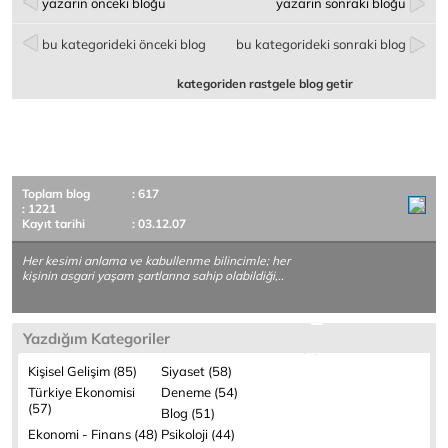
yazarın önceki bloğu
yazarın sonraki bloğu
bu kategorideki önceki blog
bu kategorideki sonraki blog
kategoriden rastgele blog getir
Toplam blog
: 617
: 1221
Kayıt tarihi
: 03.12.07
Her kesimi anlama ve kabullenme bilincimle; her
kişinin asgari yaşam şartlarına sahip olabildiği,..
Yazdığım Kategoriler
Kişisel Gelişim (85)
Siyaset (58)
Türkiye Ekonomisi
Deneme (54)
(57)
Blog (51)
Ekonomi - Finans (48)
Psikoloji (44)