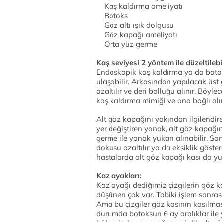
Kaş kaldırma ameliyatı
Botoks
Göz altı ışık dolgusu
Göz kapağı ameliyatı
Orta yüz germe
Kaş seviyesi 2 yöntem ile düzeltilebil
Endoskopik kaş kaldırma ya da botok
ulaşabilir. Arkasından yapılacak üst
azaltılır ve deri bolluğu alınır. Böy
kaş kaldırma mimiği ve ona bağlı alı
Alt göz kapağını yakından ilgilendire
yer değiştiren yanak, alt göz kapağı
germe ile yanak yukarı alınabilir. 
dokusu azaltılır ya da eksiklik göster
hastalarda alt göz kapağı kası da yuk
Kaz ayakları:
Kaz ayağı dediğimiz çizgilerin göz 
düşünen çok var. Tabiki işlem sonrası
Ama bu çizgiler göz kasının kasılması
durumda botoksun 6 ay aralıklar ile