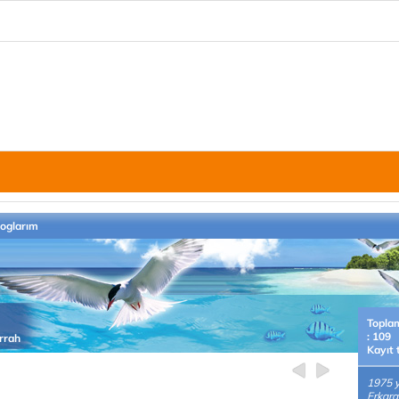
loglarım
Topla
: 109
errah
Kayıt 
1975 y
Erkara