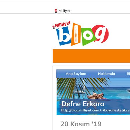
Milliyet
Ana Sayfam
Hakkımda
B
Defne Erkara
http://blog.milliyet.com.tr/bayanestetikc
20 Kasım '19