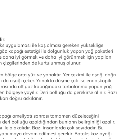
ir:
s uygulaması ile kaş olması gereken yüksekliğe
 göz kapağı estetiği ile dolgunluk yapan yağ paketleri
lece daha iyi görmek ve daha iyi görünmek için yapılan
n çizgilerinden de kurtulunmuş olunur.
n bölge orta yüz ve yanaktır. Yer çekimi ile aşağı doğru
nı da aşağı çeker. Yanakta düşme çok ise endoskopik
Sonrasında alt göz kapağındaki torbalanma yapan yağ
en bölgeye yayılır. Deri bolluğu da gerekirse alınır. Bazı
arı doğru askılanır.
kapağı ameliyatı sonrası tamamen düzeleceğini
 deri bolluğu azaldığından bunların belirginliği azalır.
 ile alakalıdır. Bazı insanlarda çok sayıdadır. Bu
 yapılmaya devam edilmesi gerekir. Botoks kaz ayağı