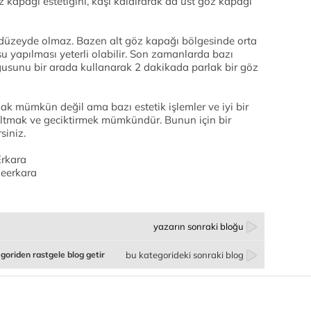
 kapağı estetiğini, kaşı kaldırarak da üst göz kapağı
düzeyde olmaz. Bazen alt göz kapağı bölgesinde orta
u yapılması yeterli olabilir. Son zamanlarda bazı
gusunu bir arada kullanarak 2 dakikada parlak bir göz
k mümkün değil ama bazı estetik işlemler ve iyi bir
altmak ve geciktirmek mümkündür. Bunun için bir
siniz.
Erkara
neerkara
yazarın sonraki bloğu
goriden rastgele blog getir
bu kategorideki sonraki blog