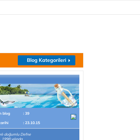
Blog Kategorileri
m blog
: 39
tarihi
: 23.10.15
ılı doğumlu Defne
, 1998 yılında