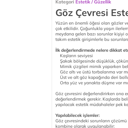
Kategori
Estetik / Güzellik
Göz Çevresi Este
Yüzün en önemli öğesi olan gözler ve
çok etkilidir. Çoğunlukla yaşın ilerl
meydana gelen bazı sorunlar kişiyi o
takım estetik girişimlerle bu sorun
İlk değerlendirmede nelere dikkat et
Kaşların seviyesi
Şakak bölgesinde düşüklük, çökünt
Mimik çizgileri mimik yaparken bel
Göz altı ve üstü torbalanma var m
Üst ve alt göz kapağında deri boll
Orta yüz ve yanakta düşme var mı
Göz çevresini değerlendirirken ona 
değerlendirmek gerekir. Kaşlarda be
yapılacak estetik müdahaleler pek k
Yapılabilecek işlemler:
Göz çevresindeki sorunların çözümü 
kombine olarak uygulanabilir: