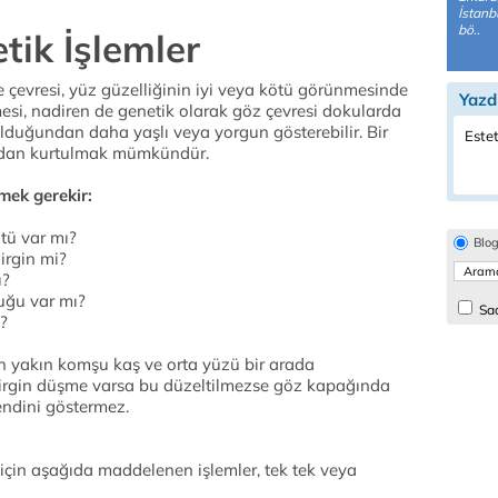
İstanb
bö..
tik İşlemler
 çevresi, yüz güzelliğinin iyi veya kötü görünmesinde
Yazd
emesi, nadiren de genetik olarak göz çevresi dokularda
lduğundan daha yaşlı veya yorgun gösterebilir. Bir
Estet
lardan kurtulmak mümkündür.
mek gerekir:
ü var mı?
Blo
irgin mi?
ı?
uğu var mı?
Sad
?
en yakın komşu kaş ve orta yüzü bir arada
lirgin düşme varsa bu düzeltilmezse göz kapağında
endini göstermez.
için aşağıda maddelenen işlemler, tek tek veya