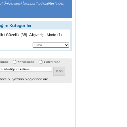
ul Üniversitesi İstanbul Tıp Fakültesi'nden
ığım Kategoriler
ik / Güzellik (38)
Alışveriş - Moda (1)
glarda
Yazarlarda
Galerilerde
ece bu yazarın bloglarında ara