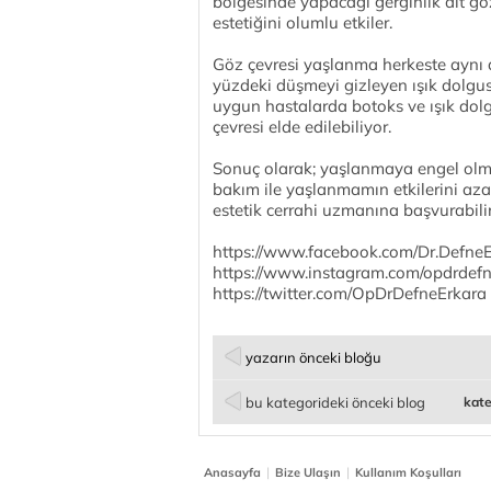
bölgesinde yapacağı gerginlik alt göz
estetiğini olumlu etkiler.
Göz çevresi yaşlanma herkeste aynı 
yüzdeki düşmeyi gizleyen ışık dolgus
uygun hastalarda botoks ve ışık dol
çevresi elde edilebiliyor.
Sonuç olarak; yaşlanmaya engel olma
bakım ile yaşlanmamın etkilerini az
estetik cerrahi uzmanına başvurabilir
https://www.facebook.com/Dr.Defne
https://www.instagram.com/opdrdef
https://twitter.com/OpDrDefneErkara
yazarın önceki bloğu
bu kategorideki önceki blog
kate
|
|
Anasayfa
Bize Ulaşın
Kullanım Koşulları