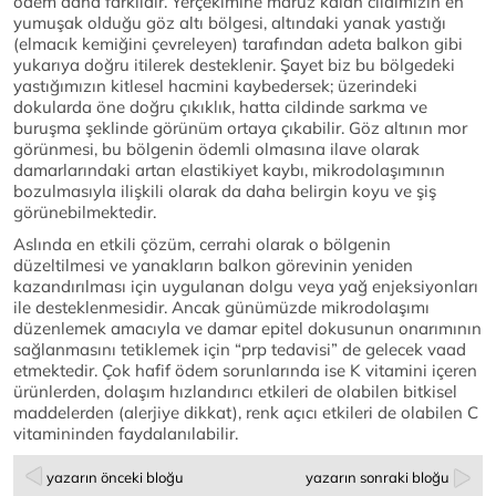
ödem daha farklıdır. Yerçekimine maruz kalan cildimizin en
yumuşak olduğu göz altı bölgesi, altındaki yanak yastığı
(elmacık kemiğini çevreleyen) tarafından adeta balkon gibi
yukarıya doğru itilerek desteklenir. Şayet biz bu bölgedeki
yastığımızın kitlesel hacmini kaybedersek; üzerindeki
dokularda öne doğru çıkıklık, hatta cildinde sarkma ve
buruşma şeklinde görünüm ortaya çıkabilir. Göz altının mor
görünmesi, bu bölgenin ödemli olmasına ilave olarak
damarlarındaki artan elastikiyet kaybı, mikrodolaşımının
bozulmasıyla ilişkili olarak da daha belirgin koyu ve şiş
görünebilmektedir.
Aslında en etkili çözüm, cerrahi olarak o bölgenin
düzeltilmesi ve yanakların balkon görevinin yeniden
kazandırılması için uygulanan dolgu veya yağ enjeksiyonları
ile desteklenmesidir. Ancak günümüzde mikrodolaşımı
düzenlemek amacıyla ve damar epitel dokusunun onarımının
sağlanmasını tetiklemek için “prp tedavisi” de gelecek vaad
etmektedir. Çok hafif ödem sorunlarında ise K vitamini içeren
ürünlerden, dolaşım hızlandırıcı etkileri de olabilen bitkisel
maddelerden (alerjiye dikkat), renk açıcı etkileri de olabilen C
vitamininden faydalanılabilir.
yazarın önceki bloğu
yazarın sonraki bloğu