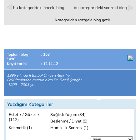
bu kategorideki önceki blog
bu kategorideki sonraki blog
kategoriden rastgele blog getir
Toplam blog
: 153
: 496
Kayıt tarihi
: 12.11.12
1998 yılında İstanbul Üniversitesi Tıp
Fakültesinden mezun olan Dr. Betül Şengör,
1999 – 2003 yı..
Yazdığım Kategoriler
Estetik / Güzellik
Sağlıklı Yaşam (34)
(112)
Beslenme / Diyet (5)
Kozmetik (1)
Hamilelik Sonrası (1)