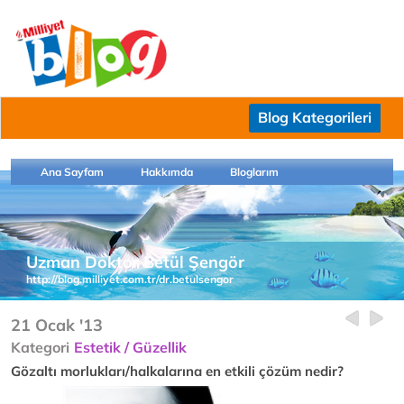
Blog Kategorileri
Ana Sayfam
Hakkımda
Bloglarım
Uzman Doktor Betül Şengör
http://blog.milliyet.com.tr/dr.betulsengor
21 Ocak '13
Kategori
Estetik / Güzellik
Gözaltı morlukları/halkalarına en etkili çözüm nedir?