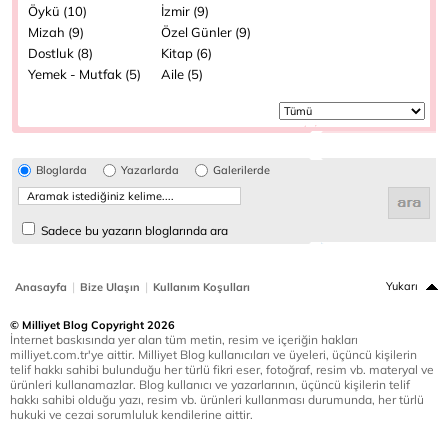
Öykü (10)
İzmir (9)
Mizah (9)
Özel Günler (9)
Dostluk (8)
Kitap (6)
Yemek - Mutfak (5)
Aile (5)
Bloglarda
Yazarlarda
Galerilerde
Sadece bu yazarın bloglarında ara
|
|
Yukarı
Anasayfa
Bize Ulaşın
Kullanım Koşulları
© Milliyet Blog Copyright 2026
İnternet baskısında yer alan tüm metin, resim ve içeriğin hakları
milliyet.com.tr'ye aittir. Milliyet Blog kullanıcıları ve üyeleri, üçüncü kişilerin
telif hakkı sahibi bulunduğu her türlü fikri eser, fotoğraf, resim vb. materyal ve
ürünleri kullanamazlar. Blog kullanıcı ve yazarlarının, üçüncü kişilerin telif
hakkı sahibi olduğu yazı, resim vb. ürünleri kullanması durumunda, her türlü
hukuki ve cezai sorumluluk kendilerine aittir.