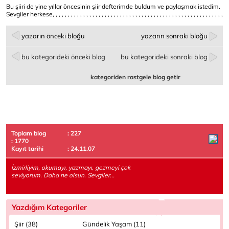
Bu şiiri de yine yıllar öncesinin şiir defterimde buldum ve paylaşmak istedim.
Sevgiler herkese, , , , , , , , , , , , , , , , , , , , , , , , , , , , , , , , , , , , , , , , , , , , , , , , , , , , , , , ,
yazarın önceki bloğu
yazarın sonraki bloğu
bu kategorideki önceki blog
bu kategorideki sonraki blog
kategoriden rastgele blog getir
Toplam blog
: 227
: 1770
Kayıt tarihi
: 24.11.07
İzmirliyim, okumayı, yazmayı, gezmeyi çok
seviyorum. Daha ne olsun. Sevgiler...
Yazdığım Kategoriler
Şiir (38)
Gündelik Yaşam (11)