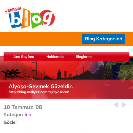
Blog Kategorileri
Ana Sayfam
Hakkımda
Bloglarım
Alyoşa-Sevmek Güzeldir.
http://blog.milliyet.com.tr/alyosacan
10 Temmuz '08
Kategori
Şiir
Gözler