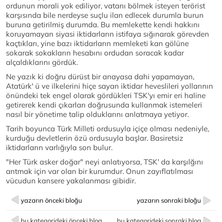
ordunun morali yok ediliyor, vatanı bölmek isteyen terörist
karşısında bile nerdeyse suçlu ilan edlecek durumla burun
buruna getirilmiş durumda. Bu memlekette kendi hakkını
koruyamayan siyasi iktidarların istifaya sığınarak görevden
kaçtıkları, yine bazı iktidarların memleketi kan gölüne
sokarak sokakların hesabını ordudan soracak kadar
alçaldıklarını gördük.
Ne yazık ki doğru dürüst bir anayasa dahi yapamayan,
Atatürk' ü ve ilkelerini hiçe sayan iktidar heveslileri yollarının
önündeki tek engel olarak gördükleri TSK'yı emir eri haline
getirerek kendi çıkarları doğrusunda kullanmak istemeleri
nasıl bir yönetime talip olduklarını anlatmaya yetiyor.
Tarih boyunca Türk Milleti ordusuyla içiçe olması nedeniyle,
kurduğu devletlerin özü ordusuyla başlar. Basiretsiz
iktidarların varlığıyla son bulur.
"Her Türk asker doğar" neyi anlatıyorsa, TSK' da karşılğını
antmak için var olan bir kurumdur. Onun zayıflatılması
vücudun kansere yakalanması gibidir.
yazarın önceki bloğu
yazarın sonraki bloğu
bu kategorideki önceki blog
bu kategorideki sonraki blog