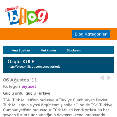
Blog Kategorileri
Ana Sayfam
Hakkımda
Bloglarım
Özgür KULE
http://blog.milliyet.com.tr/ozgurkule
06 Ağustos '11
Kategori
Siyaset
Güçlü ordu, güçlü Türkiye
TSK, Türk Milleti'nin ordusudur.Türkiye Cumhuriyeti Devleti,
Türk Milletinin siyasi örgütlenmiş halidir.O halde TSK Türkiye
Cumhuriyeti'nin ordusudur. Türk Milleti kendi ordusunu her
şeyden üstün tutar. Varlığının devamını kendi ordusunda