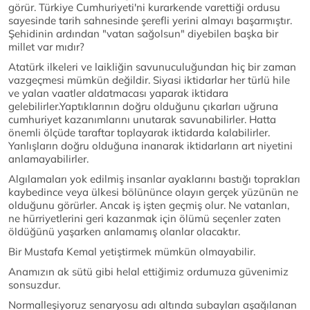
görür. Türkiye Cumhuriyeti'ni kurarkende varettiği ordusu
sayesinde tarih sahnesinde şerefli yerini almayı başarmıştır.
Şehidinin ardından "vatan sağolsun" diyebilen başka bir
millet var mıdır?
Atatürk ilkeleri ve laikliğin savunuculuğundan hiç bir zaman
vazgeçmesi mümkün değildir. Siyasi iktidarlar her türlü hile
ve yalan vaatler aldatmacası yaparak iktidara
gelebilirler.Yaptıklarının doğru olduğunu çıkarları uğruna
cumhuriyet kazanımlarını unutarak savunabilirler. Hatta
önemli ölçüde taraftar toplayarak iktidarda kalabilirler.
Yanlışların doğru olduğuna inanarak iktidarların art niyetini
anlamayabilirler.
Algılamaları yok edilmiş insanlar ayaklarını bastığı toprakları
kaybedince veya ülkesi bölününce olayın gerçek yüzünün ne
olduğunu görürler. Ancak iş işten geçmiş olur. Ne vatanları,
ne hürriyetlerini geri kazanmak için ölümü seçenler zaten
öldüğünü yaşarken anlamamış olanlar olacaktır.
Bir Mustafa Kemal yetiştirmek mümkün olmayabilir.
Anamızın ak sütü gibi helal ettiğimiz ordumuza güvenimiz
sonsuzdur.
Normalleşiyoruz senaryosu adı altında subayları aşağılanan