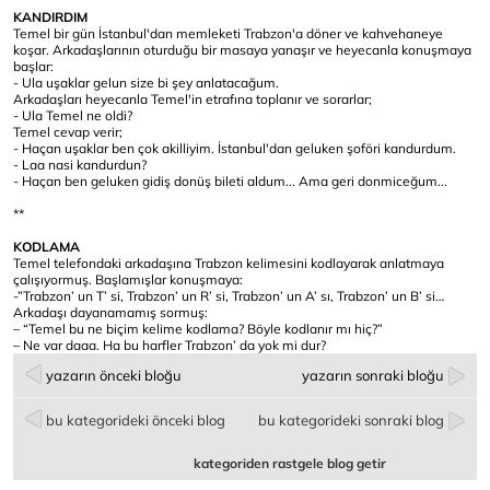
KANDIRDIM
Temel bir gün İstanbul'dan memleketi Trabzon'a döner ve kahvehaneye
koşar. Arkadaşlarının oturduğu bir masaya yanaşır ve heyecanla konuşmaya
başlar:
- Ula uşaklar gelun size bi şey anlatacağum.
Arkadaşları heyecanla Temel'in etrafına toplanır ve sorarlar;
- Ula Temel ne oldi?
Temel cevap verir;
- Haçan uşaklar ben çok akilliyim. İstanbul'dan geluken şoföri kandurdum.
- Laa nasi kandurdun?
- Haçan ben geluken gidiş donüş bileti aldum... Ama geri donmiceğum...
**
KODLAMA
Temel telefondaki arkadaşına Trabzon kelimesini kodlayarak anlatmaya
çalışıyormuş. Başlamışlar konuşmaya:
-”Trabzon’ un T’ si, Trabzon’ un R’ si, Trabzon’ un A’ sı, Trabzon’ un B’ si…
Arkadaşı dayanamamış sormuş:
– “Temel bu ne biçim kelime kodlama? Böyle kodlanır mı hiç?”
– Ne var daaa. Ha bu harfler Trabzon’ da yok mi dur?
yazarın önceki bloğu
yazarın sonraki bloğu
bu kategorideki önceki blog
bu kategorideki sonraki blog
kategoriden rastgele blog getir