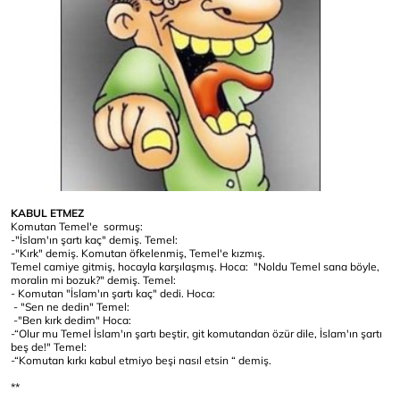
KABUL ETMEZ
Komutan Temel'e sormuş:
-"İslam'ın şartı kaç" demiş. Temel:
-"Kırk" demiş. Komutan öfkelenmiş, Temel'e kızmış.
Temel camiye gitmiş, hocayla karşılaşmış. Hoca: "Noldu Temel sana böyle,
moralin mi bozuk?" demiş. Temel:
- Komutan "İslam'ın şartı kaç" dedi. Hoca:
- "Sen ne dedin" Temel:
-"Ben kırk dedim" Hoca:
-“Olur mu Temel İslam'ın şartı beştir, git komutandan özür dile, İslam'ın şartı
beş de!" Temel:
-“Komutan kırkı kabul etmiyo beşi nasıl etsin “ demiş.
**