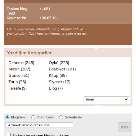
Toplam blog
: 1081
: 980
Kayıt tarihi
: 30.07.10
Uzun yıllar çeşitli sitelerde Oruç Yıldırım adı ile
yazı yazdım. Dört tane romanım ve çokca da de..
Yazdığım Kategoriler
Deneme (245)
Öykü (228)
Mizah (207)
Edebiyat (191)
Güncel (51)
Kitap (39)
Tarih (25)
Siyaset (17)
Felsefe (9)
Blog (7)
Bloglarda
Yazarlarda
Galerilerde
Sadece bu yazarın bloglarında ara