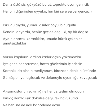
Deniz üstü sis, gökyüzü bulut, toprakta açan gelincik
Her biri diğerinden ayyuka, her biri sere serpe, gencecik
Bir uğultuydu, yürüdü asırlar boyu, bir uğultu
Kendini arıyordu, henüz geç de değil ki, ay bir doğsa
Aydınlanacak karanlıklar, umuda kürek çekerken
umutsuzluklar
Varsın kapılarını ardına kadar açsın yakamozlar
İşte gene penceremde, hatta gözlerimin içindesin
Karanlık da olsa hissediyorum, birazdan denizin üstünde
Gümüş bir yol açılacak ve dolunayla aydınlığa kavuşacak
Akşamüstünün sakinliğine henüz teslim olmadan
Birkaç damla ışık dökülse de yürek havuzuma
Ne ben, ne de ırak bahçelerde açan