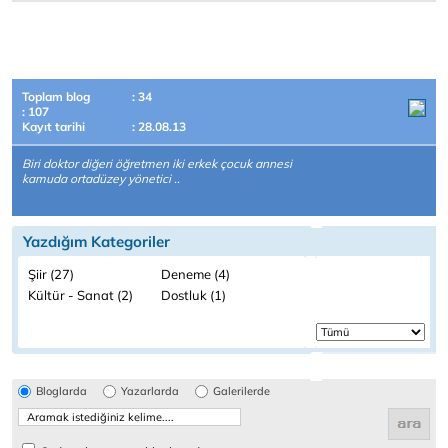
Toplam blog
: 34
: 107
Kayıt tarihi
: 28.08.13
Biri doktor diğeri öğretmen iki erkek çocuk annesi
kamuda ortadüzey yönetici ..
Yazdığım Kategoriler
Şiir (27)
Deneme (4)
Kültür - Sanat (2)
Dostluk (1)
Bloglarda
Yazarlarda
Galerilerde