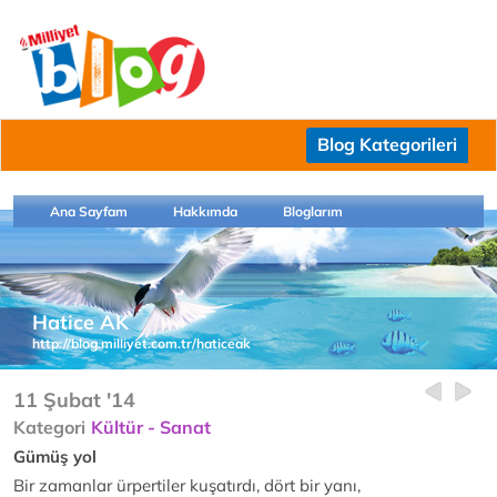
Blog Kategorileri
Ana Sayfam
Hakkımda
Bloglarım
Hatice AK
http://blog.milliyet.com.tr/haticeak
11 Şubat '14
Kategori
Kültür - Sanat
Gümüş yol
Bir zamanlar ürpertiler kuşatırdı, dört bir yanı,