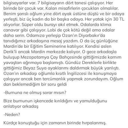
bilgisayarlar var. 7 bilgisayarın dört tanesi çalışıyor. Her
birinde bir çocuk var. Kalan misafirlerin çocukları olmalılar.
Benim şanslı oğlum yine dört ayak üstüne düştü ve bir odaya
yerleşti, biz üç kadın da bir başka odaya. Her yatak için 30 TL
alıyorlar. Süper oldu burayı akıl etmek. Odalarda klima
canavar gibi çalışıyor. Lobi de çok kötü değil ama odalar
daha serin. Odamıza yerleşip Ozan’ın Diyarbakır’da
tanıdığımız arkadaşına mesaj yazdım. O da üç günlüğüne
Mardin’de bir Eğitim Seminerine katılıyor. Kendisi aslen
Derik’li ancak Mardin merkezde kalıyor. O gece arkadaşla
buluşup Mezopotamya Çay Bahçesinde gittiğimizde karnım
yavaştan ağrımaya başlamıştı. Gündüz Dereklerle birlikte
gittiğimiz Beyaz Suya ayaklarımı daldırmak büyük yanlıştı.
Ozan’ın arkadaşı oğlumla kısıtlı İngilizcesi ile konuşmaya
çalışıyor ancak ben tercümanlık yapmak zorundayım. Oğlum
dan beklemediğim bir soru geldi
-Burnuna ne olmuş sorar mısın?
Bize burnunun işkencede kırıldığını ve yamulduğunu
anlatıyor arkadaş
-Neden?
Kürdçe konuştuğu için zamanın birinde hırpalanmış.