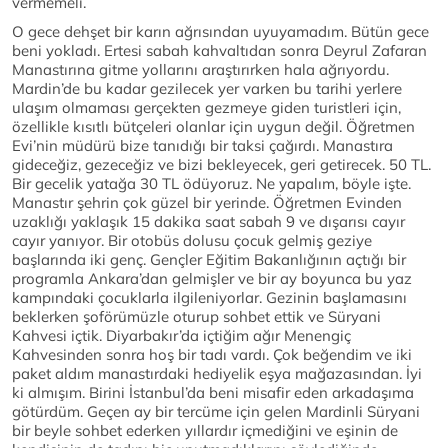
vermemeli.
O gece dehşet bir karın ağrısından uyuyamadım. Bütün gece
beni yokladı. Ertesi sabah kahvaltıdan sonra Deyrul Zafaran
Manastırına gitme yollarını araştırırken hala ağrıyordu.
Mardin’de bu kadar gezilecek yer varken bu tarihi yerlere
ulaşım olmaması gerçekten gezmeye giden turistleri için,
özellikle kısıtlı bütçeleri olanlar için uygun değil. Öğretmen
Evi’nin müdürü bize tanıdığı bir taksi çağırdı. Manastıra
gideceğiz, gezeceğiz ve bizi bekleyecek, geri getirecek. 50 TL.
Bir gecelik yatağa 30 TL ödüyoruz. Ne yapalım, böyle işte.
Manastır şehrin çok güzel bir yerinde. Öğretmen Evinden
uzaklığı yaklaşık 15 dakika saat sabah 9 ve dışarısı cayır
cayır yanıyor. Bir otobüs dolusu çocuk gelmiş geziye
başlarında iki genç. Gençler Eğitim Bakanlığının açtığı bir
programla Ankara’dan gelmişler ve bir ay boyunca bu yaz
kampındaki çocuklarla ilgileniyorlar. Gezinin başlamasını
beklerken şoförümüzle oturup sohbet ettik ve Süryani
Kahvesi içtik. Diyarbakır’da içtiğim ağır Menengiç
Kahvesinden sonra hoş bir tadı vardı. Çok beğendim ve iki
paket aldım manastırdaki hediyelik eşya mağazasından. İyi
ki almışım. Birini İstanbul’da beni misafir eden arkadaşıma
götürdüm. Geçen ay bir tercüme için gelen Mardinli Süryani
bir beyle sohbet ederken yıllardır içmediğini ve eşinin de