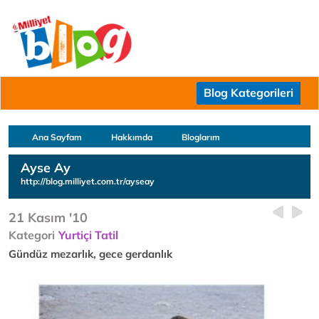
Blog Kategorileri
Ana Sayfam
Hakkımda
Bloglarım
Ayse Ay
http://blog.milliyet.com.tr/ayseay
21 Kasım '10
Kategori
Yurtiçi Tatil
Gündüz mezarlık, gece gerdanlık