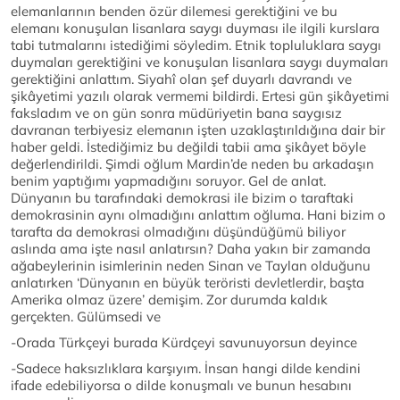
elemanlarının benden özür dilemesi gerektiğini ve bu
elemanı konuşulan lisanlara saygı duyması ile ilgili kurslara
tabi tutmalarını istediğimi söyledim. Etnik topluluklara saygı
duymaları gerektiğini ve konuşulan lisanlara saygı duymaları
gerektiğini anlattım. Siyahî olan şef duyarlı davrandı ve
şikâyetimi yazılı olarak vermemi bildirdi. Ertesi gün şikâyetimi
faksladım ve on gün sonra müdüriyetin bana saygısız
davranan terbiyesiz elemanın işten uzaklaştırıldığına dair bir
haber geldi. İstediğimiz bu değildi tabii ama şikâyet böyle
değerlendirildi. Şimdi oğlum Mardin’de neden bu arkadaşın
benim yaptığımı yapmadığını soruyor. Gel de anlat.
Dünyanın bu tarafındaki demokrasi ile bizim o taraftaki
demokrasinin aynı olmadığını anlattım oğluma. Hani bizim o
tarafta da demokrasi olmadığını düşündüğümü biliyor
aslında ama işte nasıl anlatırsın? Daha yakın bir zamanda
ağabeylerinin isimlerinin neden Sinan ve Taylan olduğunu
anlatırken ‘Dünyanın en büyük teröristi devletlerdir, başta
Amerika olmaz üzere’ demişim. Zor durumda kaldık
gerçekten. Gülümsedi ve
-Orada Türkçeyi burada Kürdçeyi savunuyorsun deyince
-Sadece haksızlıklara karşıyım. İnsan hangi dilde kendini
ifade edebiliyorsa o dilde konuşmalı ve bunun hesabını