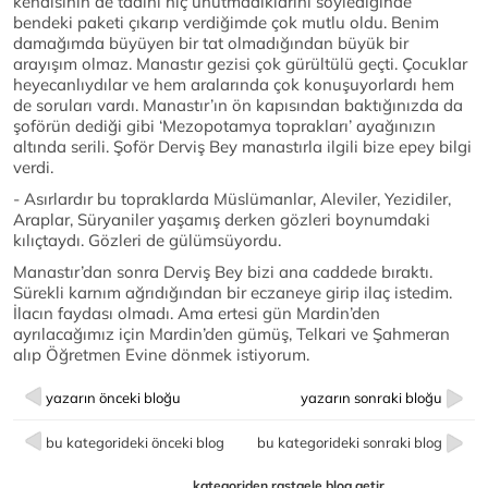
kendisinin de tadını hiç unutmadıklarını söylediğinde
bendeki paketi çıkarıp verdiğimde çok mutlu oldu. Benim
damağımda büyüyen bir tat olmadığından büyük bir
arayışım olmaz. Manastır gezisi çok gürültülü geçti. Çocuklar
heyecanlıydılar ve hem aralarında çok konuşuyorlardı hem
de soruları vardı. Manastır’ın ön kapısından baktığınızda da
şoförün dediği gibi ‘Mezopotamya toprakları’ ayağınızın
altında serili. Şoför Derviş Bey manastırla ilgili bize epey bilgi
verdi.
- Asırlardır bu topraklarda Müslümanlar, Aleviler, Yezidiler,
Araplar, Süryaniler yaşamış derken gözleri boynumdaki
kılıçtaydı. Gözleri de gülümsüyordu.
Manastır’dan sonra Derviş Bey bizi ana caddede bıraktı.
Sürekli karnım ağrıdığından bir eczaneye girip ilaç istedim.
İlacın faydası olmadı. Ama ertesi gün Mardin’den
ayrılacağımız için Mardin’den gümüş, Telkari ve Şahmeran
alıp Öğretmen Evine dönmek istiyorum.
yazarın önceki bloğu
yazarın sonraki bloğu
bu kategorideki önceki blog
bu kategorideki sonraki blog
kategoriden rastgele blog getir