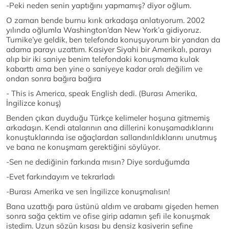
-Peki neden senin yaptığını yapmamış? diyor oğlum.
O zaman bende burnu kırık arkadaşa anlatıyorum. 2002
yılında oğlumla Washington’dan New York’a gidiyoruz.
Turnike’ye geldik, ben telefonda konuşuyorum bir yandan da
adama parayı uzattım. Kasiyer Siyahi bir Amerikalı, parayı
alıp bir iki saniye benim telefondaki konuşmama kulak
kabarttı ama ben yine o saniyeye kadar oralı değilim ve
ondan sonra bağıra bağıra
- This is America, speak English dedi. (Burası Amerika,
İngilizce konuş)
Benden çıkan duyduğu Türkçe kelimeler hoşuna gitmemiş
arkadaşın. Kendi atalarının ana dillerini konuşamadıklarını
konuştuklarında ise ağaçlardan sallandırıldıklarını unutmuş
ve bana ne konuşmam gerektiğini söylüyor.
-Sen ne dediğinin farkında mısın? Diye sorduğumda
-Evet farkındayım ve tekrarladı
-Burası Amerika ve sen İngilizce konuşmalısın!
Bana uzattığı para üstünü aldım ve arabamı gişeden hemen
sonra sağa çektim ve ofise girip adamın şefi ile konuşmak
istedim. Uzun sözün kısası bu densiz kasiyerin şefine