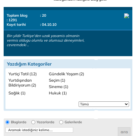
Toplam blog
: 20
: 1291
Kayıt tarihi
: 04.10.10
Bin yildir Turkiye'den uzak yasamis olmanin
vermis oldugu olumlu ve olumsuz deneyimleri,
cevremdeki ..
Yazdığım Kategoriler
Yurtiçi Tatil (12)
Gündelik Yaşam (2)
Yurtdışından
Seçim (1)
Bildiriyorum (2)
Sinema (1)
Sağlık (1)
Hukuk (1)
Bloglarda
Yazarlarda
Galerilerde