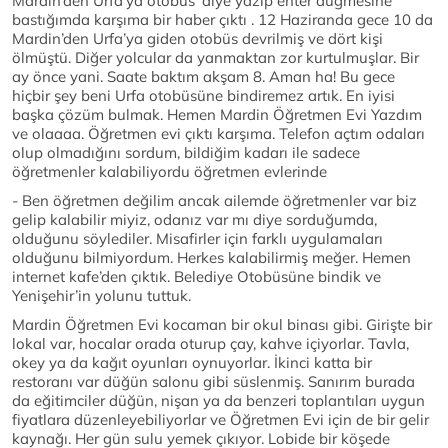
Mardin’den Urfa’ya otobüs’ diye yazıp enter düğmesine
bastığımda karşıma bir haber çıktı . 12 Haziranda gece 10 da
Mardin’den Urfa’ya giden otobüs devrilmiş ve dört kişi
ölmüştü. Diğer yolcular da yanmaktan zor kurtulmuşlar. Bir
ay önce yani. Saate baktım akşam 8. Aman ha! Bu gece
hiçbir şey beni Urfa otobüsüne bindiremez artık. En iyisi
başka çözüm bulmak. Hemen Mardin Öğretmen Evi Yazdım
ve olaaaa. Öğretmen evi çıktı karşıma. Telefon açtım odaları
olup olmadığını sordum, bildiğim kadarı ile sadece
öğretmenler kalabiliyordu öğretmen evlerinde
- Ben öğretmen değilim ancak ailemde öğretmenler var biz
gelip kalabilir miyiz, odanız var mı diye sorduğumda,
olduğunu söylediler. Misafirler için farklı uygulamaları
olduğunu bilmiyordum. Herkes kalabilirmiş meğer. Hemen
internet kafe’den çıktık. Belediye Otobüsüne bindik ve
Yenişehir’in yolunu tuttuk.
Mardin Öğretmen Evi kocaman bir okul binası gibi. Girişte bir
lokal var, hocalar orada oturup çay, kahve içiyorlar. Tavla,
okey ya da kağıt oyunları oynuyorlar. İkinci katta bir
restoranı var düğün salonu gibi süslenmiş. Sanırım burada
da eğitimciler düğün, nişan ya da benzeri toplantıları uygun
fiyatlara düzenleyebiliyorlar ve Öğretmen Evi için de bir gelir
kaynağı. Her gün sulu yemek çıkıyor. Lobide bir köşede