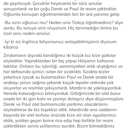
da şaşırtıcıydı. Çocuklar heyecanla bir sürü sorular
soruyorlardı ve bir çoğu Derek ve Paul ile resim çektirdiler.
Oğlumla konuşan öğretmenlerden biri bir ara yanıma gelip
-Bu sizin oğlunuz mu? Neden ona Türkçe öğretmediniz? diye
sordu. Bu soruya sinir oluyorum. Hiç tanımadığın birine bu
özel soru neden sorulur.
-İyi ki siz İngilizce biliyorsunuz anlaşabilmişsiniz diyorum
kibarca
Zindanların dışında tanıdığımız iki küçük kız bize şarkılar
söylediler. Yapraklardan bir taç yapıp Hülyanın kafasına
taktılar. Onların bu içtenliği, samimiyetleri artık alıştığımız ve
her defasında içimizi ısıtan bir sıcaklıktı. Sıcakta bizler
yeterince içecek su bulamazken Paul ve Derek arada bir
arabayı yolun sağına çekerek küçük tepeler ardında yok
oluyorlar ve resimler çekiyorlardı. Mardin’e de yaklaşıyorduk.
Nerede kalacağımızı bilmiyorduk. Gittiğimizde bir otel bulur
orada bir iki gün kalır ve çevreyi dolaşırız diye düşünmüştüm.
Derek ve Paul otel bulmamızda yardımcı olacaklarını
söyledilerse de biz teşekkür ettik. Mardin’de ana caddenin
başında bir otel levhası önünde bize ait olan eşyalarımızı
aldık, yoldan geçen birine rica edip hep birlikte bir resim
çektirdikten sonra yollarımızı ayırdık. Bizim bilmediğimiz