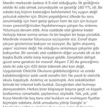
Mardin merkezde sadece 4-5 otel olduğuydu. İlk girdiğimiz
otelde iki oda almak zorundaydık ve geceliği 160 YTL idi. Bir
odada kaç kişinin kalacağını belirlemeleri hiç uygun değil
yolculuk edenler için. Bizim yaşadığımız ülkede bu soru
sorulmadığı için hem garip geliyor hem de için için kızıyor
insan çaresizliğinizden faydalanmaya çalışan bu sisteme.
Yolumuza devam ettik. Ana caddede otel görene kadar
ilerleyip tekrar sorma amacı ile bir baştan bir başa yürüdük.
Mardinde insanlar fütursuzca süzüyorlar sizi. Esnaf dışarı
çıkıyor gözlerinize bakıyor ve süzüyor. Bu ‘gelin alışveriş
yapın’ süzmesi değil. Ne olduğunu anlamaya çalışırlar gibi
bakıyorlar. Bir sonraki otel caddenin diğer ucunda idi ve bir
başka Butik otelle karşı karşıya geldik. Gerçekten dehşet
güzel ama gereksiz bir masraf. Akşam 7.30 da gireceğimiz
otele iki oda için 420 dolar ödemek akıl karı değil.
Uygulamalı Otelcilik Okuluna gidebileceğimizi ve orada
kalabileceğimizi salık verdi esnafın biri. Ne yazık ki otelcilik
okulu kapalıydı. Acıkmış ve susamıştık. Ara sokaklardan
birinde bir internet kafe bulduk. Google’dan otel bulmayı
deneyecektim. Herkes birer bilgisayar başına geçti ve kaşarlı
tostlarımızı ısmarladık, çaylarımızı söyledik. Yok, yok, yok!
Koca Mardin’de beş tane otel buldum ve muhteşem fiyatlar
biçmişler odalara. Artık umudumu yitirip Google’ a ‘