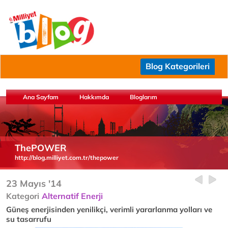
Blog Kategorileri
Ana Sayfam
Hakkımda
Bloglarım
ThePOWER
http://blog.milliyet.com.tr/thepower
23 Mayıs '14
Kategori
Alternatif Enerji
Güneş enerjisinden yenilikçi, verimli yararlanma yolları ve
su tasarrufu