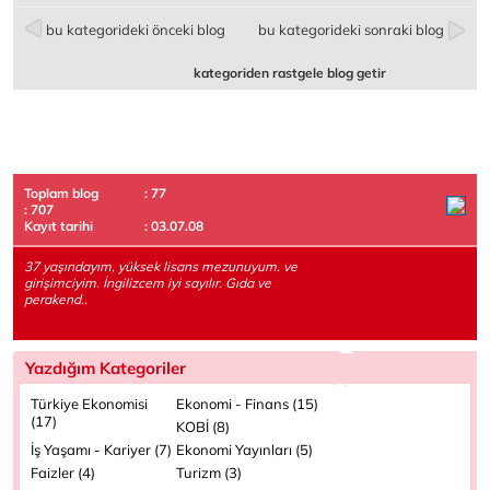
bu kategorideki önceki blog
bu kategorideki sonraki blog
kategoriden rastgele blog getir
Toplam blog
: 77
: 707
Kayıt tarihi
: 03.07.08
37 yaşındayım, yüksek lisans mezunuyum. ve
girişimciyim. İngilizcem iyi sayılır. Gıda ve
perakend..
Yazdığım Kategoriler
Türkiye Ekonomisi
Ekonomi - Finans (15)
(17)
KOBİ (8)
İş Yaşamı - Kariyer (7)
Ekonomi Yayınları (5)
Faizler (4)
Turizm (3)