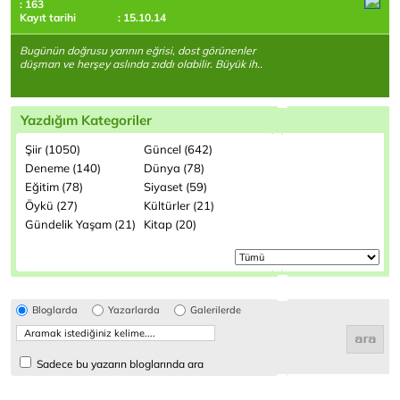
: 163
Kayıt tarihi
: 15.10.14
Bugünün doğrusu yarının eğrisi, dost görünenler
düşman ve herşey aslında zıddı olabilir. Büyük ih..
Yazdığım Kategoriler
Şiir (1050)
Güncel (642)
Deneme (140)
Dünya (78)
Eğitim (78)
Siyaset (59)
Öykü (27)
Kültürler (21)
Gündelik Yaşam (21)
Kitap (20)
Bloglarda
Yazarlarda
Galerilerde
Sadece bu yazarın bloglarında ara