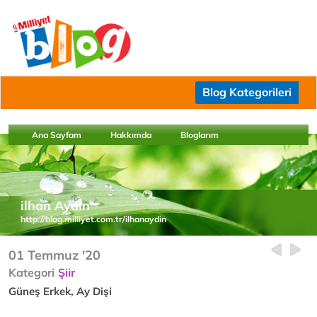
Blog Kategorileri
Ana Sayfam
Hakkımda
Bloglarım
ilhan Aydın
http://blog.milliyet.com.tr/ilhanaydin
01 Temmuz '20
Kategori
Şiir
Güneş Erkek, Ay Dişi