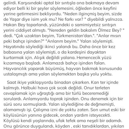
gelirdi. Karşısındaki aptal bir sırıtışla ona bakmaya devam
ediyor belli ki bir şeyler söylemesini, öğleden önce keyfini
yerine getirmesini bekliyordu. "Neden ilginçmiş beyim, sizde
de Yaşar diye isim yok mu? Ne farkı var? " diyebildi yalnızca.
Hakan Bey toparlandı, yüzündeki o samimiyetsiz sırıtışın
yerini ciddiyet almıştı. "Nereden geldin bakalım Ölmez Bey? "
dedi. "Çok uzaktan beyim, Türkmenistan'dan.". "Anlar mısın
peki bahçe işinden?" "Anlarım beyim." Yalan söylemişti.
Hayatında söylediği ikinci yalandı bu. Daha önce bir kez
babasına yalan söylemişti, o da kardeşini dayaktan
kurtarmak için. Alışık değildi yalana. Hemencecik yüzü
kızarmaya başladı. Anlamazdı bahçe işinden falan.
Hayvancılık yaparak büyümüş, hayvan bakmak konusunda
ustalaşmıştı ama yalan söylemekten başka yolu yoktu.
Saat ikiye yaklaşıyordu binadan çıkarken. Kan ter içinde
kalmıştı. Halbuki hava çok sıcak değildi. Onur terleten
cevaplamak için uğraştığı ama bir türlü beceremediği
sorulardı. Anlamıyordu toprak işinden. Onu denemek için bir
sürü soru sormuşlardı. Yalan söylediğine de değmemişti,
alamamıştı işi. Çalışma izni de yoktu zaten. Son umut eski bir
köylüsünün yanına gidecek, ondan yardım isteyecekti.
Köylüsü kendi yaşlarında, ufak tefek ama neşeli bir adamdı.
Onu görünce duygulandı, köyden , eski tanıdıklardan, yıkılan