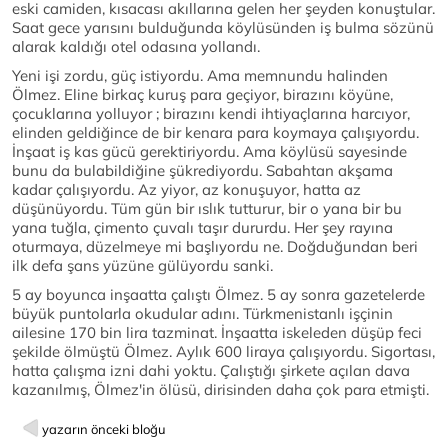
eski camiden, kısacası akıllarına gelen her şeyden konuştular.
Saat gece yarısını bulduğunda köylüsünden iş bulma sözünü
alarak kaldığı otel odasına yollandı.
Yeni işi zordu, güç istiyordu. Ama memnundu halinden
Ölmez. Eline birkaç kuruş para geçiyor, birazını köyüne,
çocuklarına yolluyor ; birazını kendi ihtiyaçlarına harcıyor,
elinden geldiğince de bir kenara para koymaya çalışıyordu.
İnşaat iş kas gücü gerektiriyordu. Ama köylüsü sayesinde
bunu da bulabildiğine şükrediyordu. Sabahtan akşama
kadar çalışıyordu. Az yiyor, az konuşuyor, hatta az
düşünüyordu. Tüm gün bir ıslık tutturur, bir o yana bir bu
yana tuğla, çimento çuvalı taşır dururdu. Her şey rayına
oturmaya, düzelmeye mi başlıyordu ne. Doğduğundan beri
ilk defa şans yüzüne gülüyordu sanki.
5 ay boyunca inşaatta çalıştı Ölmez. 5 ay sonra gazetelerde
büyük puntolarla okudular adını. Türkmenistanlı işçinin
ailesine 170 bin lira tazminat. İnşaatta iskeleden düşüp feci
şekilde ölmüştü Ölmez. Aylık 600 liraya çalışıyordu. Sigortası,
hatta çalışma izni dahi yoktu. Çalıştığı şirkete açılan dava
kazanılmış, Ölmez'in ölüsü, dirisinden daha çok para etmişti.
yazarın önceki bloğu