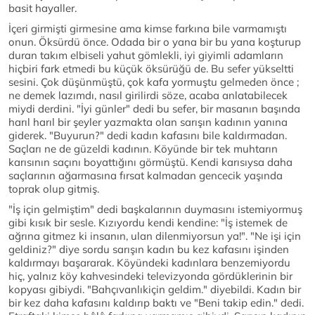
basit hayaller.
İçeri girmişti girmesine ama kimse farkına bile varmamıştı
onun. Öksürdü önce. Odada bir o yana bir bu yana koşturup
duran takım elbiseli yahut gömlekli, iyi giyimli adamların
hiçbiri fark etmedi bu küçük öksürüğü de. Bu sefer yükseltti
sesini. Çok düşünmüştü, çok kafa yormuştu gelmeden önce ;
ne demek lazımdı, nasıl girilirdi söze, acaba anlatabilecek
miydi derdini. "İyi günler" dedi bu sefer, bir masanın başında
harıl harıl bir şeyler yazmakta olan sarışın kadının yanına
giderek. "Buyurun?" dedi kadın kafasını bile kaldırmadan.
Saçları ne de güzeldi kadının. Köyünde bir tek muhtarın
karısının saçını boyattığını görmüştü. Kendi karısıysa daha
saçlarının ağarmasına fırsat kalmadan gencecik yaşında
toprak olup gitmiş.
"İş için gelmiştim" dedi başkalarının duymasını istemiyormuş
gibi kısık bir sesle. Kızıyordu kendi kendine: "İş istemek de
ağrına gitmez ki insanın, ulan dilenmiyorsun ya!". "Ne işi için
geldiniz?" diye sordu sarışın kadın bu kez kafasını işinden
kaldırmayı başararak. Köyündeki kadınlara benzemiyordu
hiç, yalnız köy kahvesindeki televizyonda gördüklerinin bir
kopyası gibiydi. "Bahçıvanlıkiçin geldim." diyebildi. Kadın bir
bir kez daha kafasını kaldırıp baktı ve "Beni takip edin." dedi.