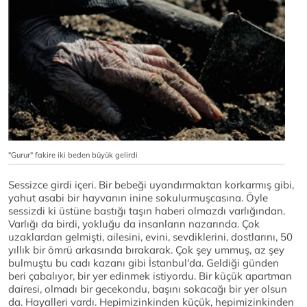
"Gurur" fakire iki beden büyük gelirdi
Sessizce girdi içeri. Bir bebeği uyandırmaktan korkarmış gibi,
yahut asabi bir hayvanın inine sokulurmuşcasına. Öyle
sessizdi ki üstüne bastığı taşın haberi olmazdı varlığından.
Varlığı da birdi, yokluğu da insanların nazarında. Çok
uzaklardan gelmişti, ailesini, evini, sevdiklerini, dostlarını, 50
yıllık bir ömrü arkasında bırakarak. Çok şey ummuş, az şey
bulmuştu bu cadı kazanı gibi İstanbul'da. Geldiği günden
beri çabalıyor, bir yer edinmek istiyordu. Bir küçük apartman
dairesi, olmadı bir gecekondu, başını sokacağı bir yer olsun
da. Hayalleri vardı. Hepimizinkinden küçük, hepimizinkinden