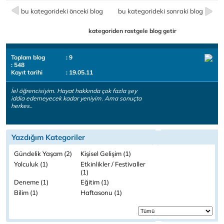
bu kategorideki önceki blog
bu kategorideki sonraki blog
kategoriden rastgele blog getir
Toplam blog
: 9
: 548
Kayıt tarihi
: 19.05.11
İel öğrencisiyim. Hayat hakkında çok fazla şey
iddia edemeyecek kadar yeniyim. Ama sonuçta
herkes..
Yazdığım Kategoriler
Gündelik Yaşam (2)
Kişisel Gelişim (1)
Yolculuk (1)
Etkinlikler / Festivaller
(1)
Deneme (1)
Eğitim (1)
Bilim (1)
Haftasonu (1)