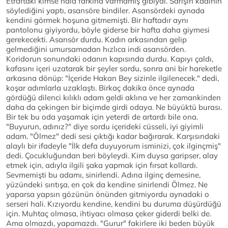
Etraftaki kimse hâlâ farkına varmamış gibiydi. Sarışın kadının
söylediğini yaptı, asansöre bindiler. Asansördeki aynada
kendini görmek hoşuna gitmemişti. Bir haftadır aynı
pantolonu giyiyordu, böyle giderse bir hafta daha giymesi
gerekecekti. Asansör durdu. Kadın arkasından gelip
gelmediğini umursamadan hızlıca indi asansörden.
Koridorun sonundaki odanın kapısında durdu. Kapıyı çaldı,
kafasını içeri uzatarak bir şeyler sordu, sonra ani bir hareketle
arkasına dönüp: "İçeride Hakan Bey sizinle ilgilenecek." dedi,
koşar adımlarla uzaklaştı. Birkaç dakika önce aynada
gördüğü dilenci kılıklı adam geldi aklına ve her zamankinden
daha da çekingen bir biçimde girdi odaya. Ne büyüktü burası.
Bir tek bu oda yaşamak için yeterdi de artardı bile ona.
"Buyurun, adınız?" diye sordu içerideki cüsseli, iyi giyimli
adam. "Ölmez" dedi sesi çıktığı kadar bağırarak. Karşısındaki
alaylı bir ifadeyle "İlk defa duyuyorum isminizi, çok ilginçmiş"
dedi. Çocukluğundan beri böyleydi. Kim duysa garipser, alay
etmek için, adıyla ilgili şaka yapmak için fırsat kollardı.
Sevmemişti bu adamı, sinirlendi. Adına ilginç demesine,
yüzündeki sırıtışa, en çok da kendine sinirlendi Ölmez. Ne
yaparsa yapsın gözünün önünden gitmiyordu aynadaki o
serseri hali. Kızıyordu kendine, kendini bu duruma düşürdüğü
için. Muhtaç olmasa, ihtiyacı olmasa çeker giderdi belki de.
Ama olmazdı, yapamazdı. "Gurur" fakirlere iki beden büyük