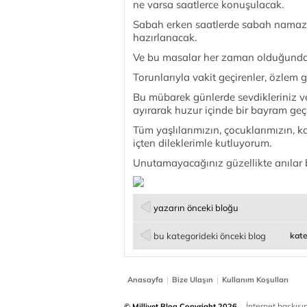
ne varsa saatlerce konuşulacak.
Sabah erken saatlerde sabah namazı
hazırlanacak.
Ve bu masalar her zaman olduğunda
Torunlarıyla vakit geçirenler, özlem g
Bu mübarek günlerde sevdikleriniz ve
ayırarak huzur içinde bir bayram geçi
Tüm yaşlılarımızın, çocuklarımızın,
içten dileklerimle kutluyorum.
Unutamayacağınız güzellikte anılar bi
yazarın önceki bloğu
bu kategorideki önceki blog
kate
|
|
Anasayfa
Bize Ulaşın
Kullanım Koşulları
İnternet baskısınd
© Milliyet Blog Copyright 2026