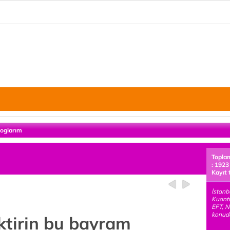
loglarım
Topla
: 1923
Kayıt 
İstanb
Kuant
EFT, N
konuda
iktirin bu bayram