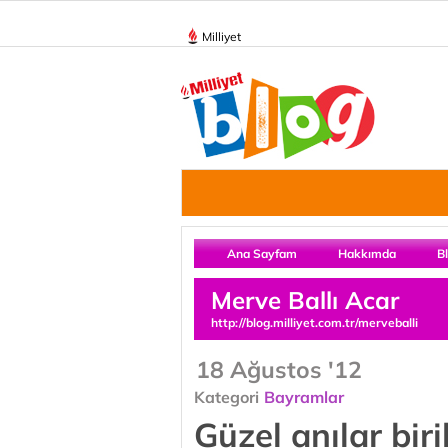
Milliyet
Ana Sayfam
Hakkımda
B
Merve Ballı Acar
http://blog.milliyet.com.tr/merveballi
18 Ağustos '12
Kategori
Bayramlar
Güzel anılar bir