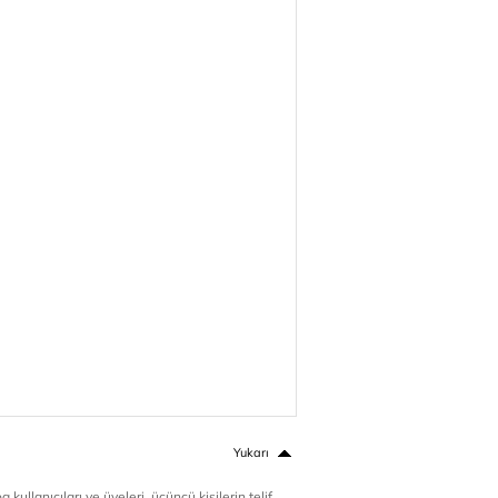
Yukarı
 kullanıcıları ve üyeleri, üçüncü kişilerin telif