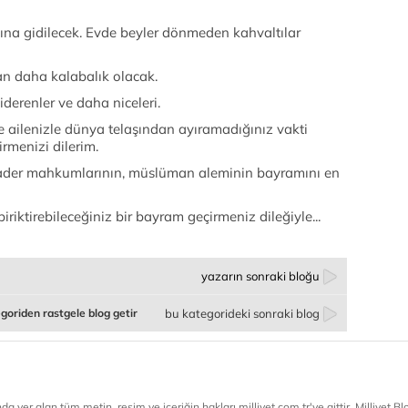
na gidilecek. Evde beyler dönmeden kahvaltılar
n daha kalabalık olacak.
iderenler ve daha niceleri.
 ailenizle dünya telaşından ayıramadığınız vakti
rmenizi dilerim.
 kader mahkumlarının, müslüman aleminin bayramını en
riktirebileceğiniz bir bayram geçirmeniz dileğiyle...
yazarın sonraki bloğu
goriden rastgele blog getir
bu kategorideki sonraki blog
a yer alan tüm metin, resim ve içeriğin hakları milliyet.com.tr'ye aittir. Milliyet Blog