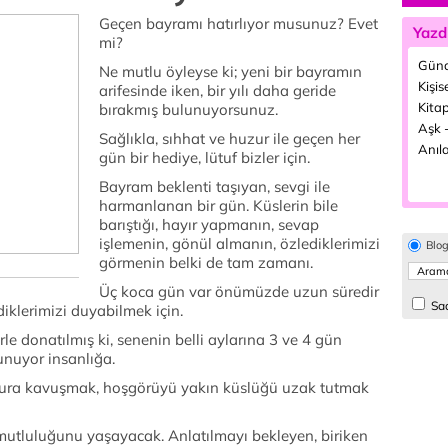
Geçen bayramı hatırlıyor musunuz? Evet
Yazd
mi?
Günd
Ne mutlu öyleyse ki; yeni bir bayramın
Kişis
arifesinde iken, bir yılı daha geride
Kitap
bırakmış bulunuyorsunuz.
Aşk -
Sağlıkla, sıhhat ve huzur ile geçen her
Anıla
gün bir hediye, lütuf bizler için.
Bayram beklenti taşıyan, sevgi ile
harmanlanan bir gün. Küslerin bile
barıştığı, hayır yapmanın, sevap
işlemenin, gönül almanın, özlediklerimizi
Blo
görmenin belki de tam zamanı.
Üç koca gün var önümüzde uzun süredir
Sad
iklerimizi duyabilmek için.
 donatılmış ki, senenin belli aylarına 3 ve 4 gün
unuyor insanlığa.
ura kavuşmak, hoşgörüyü yakın küslüğü uzak tutmak
 mutluluğunu yaşayacak. Anlatılmayı bekleyen, biriken