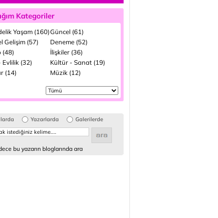
ığım Kategoriler
elik Yaşam (160)
Güncel (61)
el Gelişim (57)
Deneme (52)
 (48)
İlişkiler (36)
 Evlilik (32)
Kültür - Sanat (19)
r (14)
Müzik (12)
glarda
Yazarlarda
Galerilerde
ece bu yazarın bloglarında ara