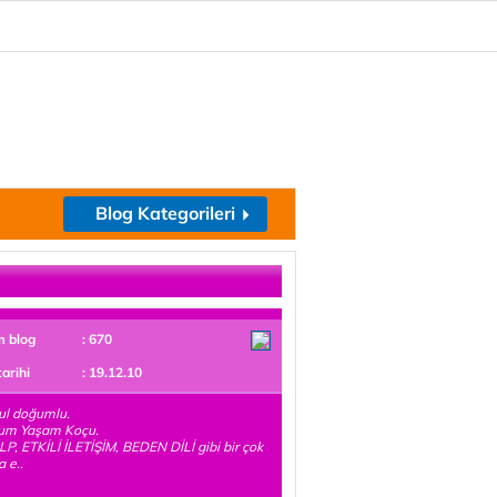
Blog Kategorileri
m blog
: 670
tarihi
: 19.12.10
ul doğumlu.
um Yaşam Koçu.
LP, ETKİLİ İLETİŞİM, BEDEN DİLİ gibi bir çok
 e..