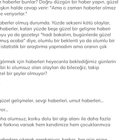
im haberler bunlar? Doğru düzgün bir haber yapın, güzel
şaşkın halde cevap verir: "Ama o zaman haberler olmaz
e veriyorlar."
 haberler olmuş durumda. Yüzde sekseni kötü olaylar,
 haberler, kalan yüzde beşe güzel bir gelişme haberi
yoyu ya da gazeteyi "hadi bakalım, bugünlerde güzel
lmuş acaba" diye, olumlu bir beklenti ya da olumlu bir
t istatistik bir araştırma yapmadım ama oranın çok
görmek için haberleri heyecanla beklediğimiz günlerin
ii ki olumsuz olan olayları da bileceğiz, takip
l bir şeyler olmuyor?
.
üzel gelişmeler, sevgi haberleri, umut haberleri...
or...
a olumsuz, korku dolu bir algı alanı ile daha fazla
ce farkına varsak hem kendimize hem çocuklarımıza
haberlere çıkmak gerekmiyor, herkes, her gün eşine