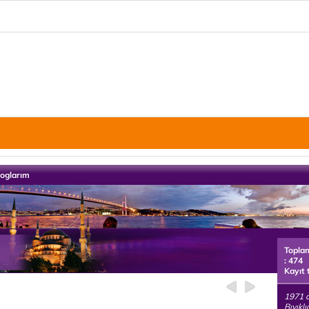
loglarım
Topla
: 474
Kayıt 
1971 
Bıyıklı