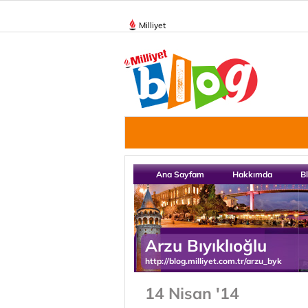
Milliyet
Ana Sayfam
Hakkımda
B
Arzu Bıyıklıoğlu
http://blog.milliyet.com.tr/arzu_byk
14 Nisan '14