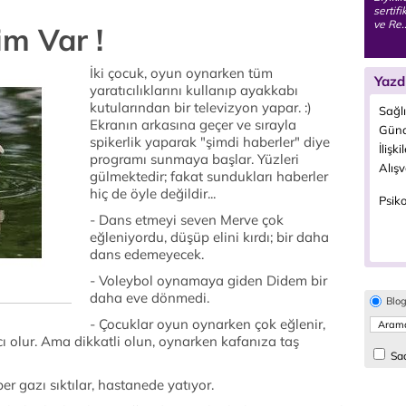
sertif
ve Re.
im Var !
İki çocuk, oyun oynarken tüm
Yazd
yaratıcılıklarını kullanıp ayakkabı
kutularından bir televizyon yapar. :)
Sağl
Ekranın arkasına geçer ve sırayla
Günd
spikerlik yaparak "şimdi haberler" diye
İlişki
programı sunmaya başlar. Yüzleri
Alışv
gülmektedir; fakat sundukları haberler
hiç de öyle değildir...
Psiko
- Dans etmeyi seven Merve çok
eğleniyordu, düşüp elini kırdı; bir daha
dans edemeyecek.
- Voleybol oynamaya giden Didem bir
daha eve dönmedi.
Blo
- Çocuklar oyun oynarken çok eğlenir,
 olur. Ama dikkatli olun, oynarken kafanıza taş
Sad
r gazı sıktılar, hastanede yatıyor.