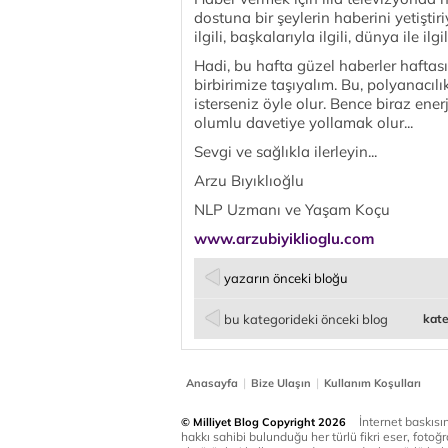
dostuna bir şeylerin haberini yetiştir
ilgili, başkalarıyla ilgili, dünya ile ilgil
Hadi, bu hafta güzel haberler haftas
birbirimize taşıyalım. Bu, polyanacıl
isterseniz öyle olur. Bence biraz en
olumlu davetiye yollamak olur...
Sevgi ve sağlıkla ilerleyin...
Arzu Bıyıklıoğlu
NLP Uzmanı ve Yaşam Koçu
www.arzubiyiklioglu.com
yazarın önceki bloğu
bu kategorideki önceki blog
kate
|
|
Anasayfa
Bize Ulaşın
Kullanım Koşulları
İnternet baskısınd
© Milliyet Blog Copyright 2026
hakkı sahibi bulunduğu her türlü fikri eser, fotoğr