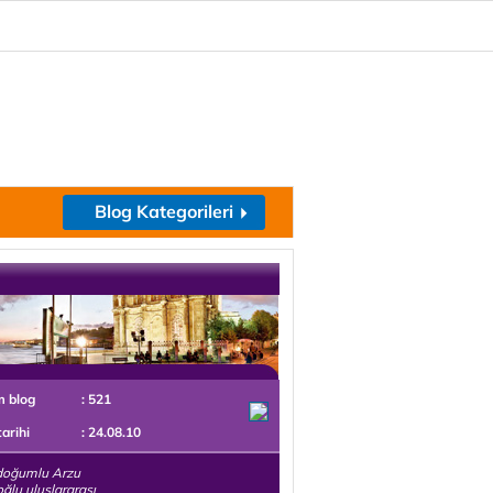
Blog Kategorileri
m blog
: 521
tarihi
: 24.08.10
doğumlu Arzu
oğlu uluslararası