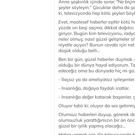
Anne şaşkınlık içinde sorar: "Ne biç
şeyler söyleyin." Çocuklar daha da 
ki, televizyonda hep kötü şeyleri böyl
Evet, maalesef haberler eşittir kötü
yüzde on beşi saçma, dikkat dağıtıcı
giriyor. Bugün kim televizyonu, rad
neler olmuş, nasıl güzel gelişmeler o
niyetle açıyor? Bunun cevabı için ne
düşük olduğu belli...
Ben bir gün, güzel heberler duymak, 
olduğu bir dünya hayal ediyorum. Tab
edeceğiz ama bu dünyada hiç mi güze
- İlaçsız ya da ameliyatsız iyileşenler
- İnsanlığa, doğaya faydalı icatlar.
- İnsanlığa değer katacak başarılar, g
Oluyor tabii ki; oluyor da ses getirmiy
Olumsuz haberleri duyup, görerek dah
olumsuzluk yarattığımızın bir an ön
güzel bir iyilik yapmış olacağız...
Haber vermek için illa televizyonda 