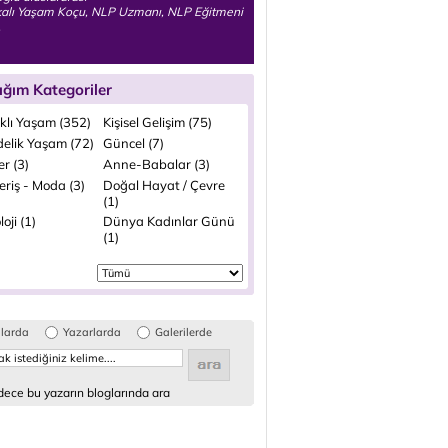
ikalı Yaşam Koçu, NLP Uzmanı, NLP Eğitmeni
.
ığım Kategoriler
ıklı Yaşam (352)
Kişisel Gelişim (75)
elik Yaşam (72)
Güncel (7)
ler (3)
Anne-Babalar (3)
eriş - Moda (3)
Doğal Hayat / Çevre
(1)
loji (1)
Dünya Kadınlar Günü
(1)
glarda
Yazarlarda
Galerilerde
ece bu yazarın bloglarında ara