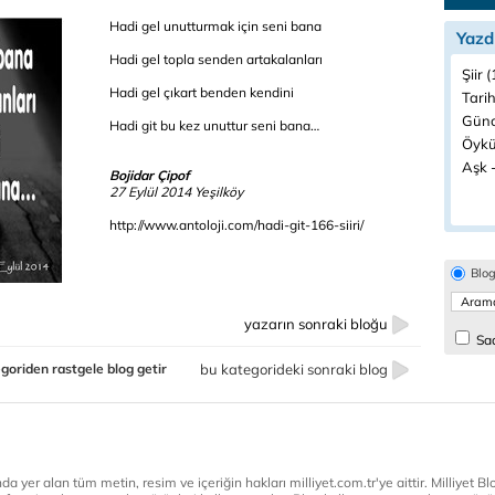
Hadi gel unutturmak için seni bana
Yazd
Hadi gel topla senden artakalanları
Şiir 
Hadi gel çıkart benden kendini
Tarih
Günc
Hadi git bu kez unuttur seni bana…
Öykü
Aşk -
Bojidar Çipof
27 Eylül 2014 Yeşilköy
http://www.antoloji.com/hadi-git-166-siiri/
Blo
yazarın sonraki bloğu
Sad
goriden rastgele blog getir
bu kategorideki sonraki blog
a yer alan tüm metin, resim ve içeriğin hakları milliyet.com.tr'ye aittir. Milliyet Blog