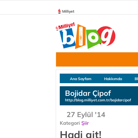
Milliyet
Ana Sayfam
Hakkımda
B
Bojidar Çipof
http://blog.milliyet.com.tr/bojidarcipof
27 Eylül '14
Kategori
Şiir
Hadi git!