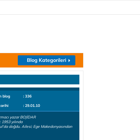
Blog Kategorileri
m blog
: 336
tarihi
: 29.01.10
rmacı yazar BOJİDAR
 1953 yılında
ul'da doğdu. Ailesi; Ege Makedonyasından