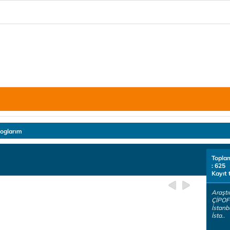
loglarım
Topla
: 625
Kayıt 
Araştı
ÇİPOF:
İstanb
İsta..