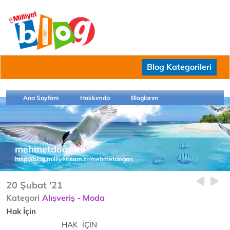
Blog Kategorileri
Ana Sayfam
Hakkımda
Bloglarım
mehmetdoğan
http://blog.milliyet.com.tr/mehmetdogan
20 Şubat '21
Kategori
Alışveriş - Moda
Hak İçin
HAK İÇİN