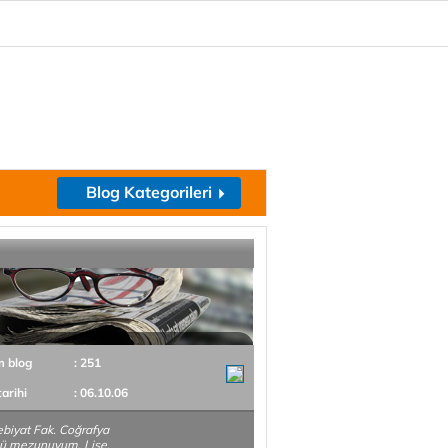
Blog Kategorileri
m blog
: 251
tarihi
: 06.10.06
ebiyat Fak. Coğrafya
ü mezunuyum. Lise,