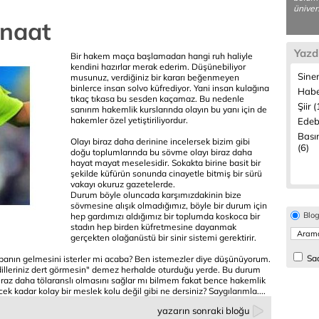
üniver
anaat
Yazd
Bir hakem maça başlamadan hangi ruh haliyle
kendini hazırlar merak ederim. Düşünebiliyor
Sine
musunuz, verdiğiniz bir kararı beğenmeyen
binlerce insan solvo küfrediyor. Yani insan kulağına
Habe
tıkaç tıkasa bu sesden kaçamaz. Bu nedenle
Şiir 
sanırım hakemlik kurslarında olayın bu yanı için de
hakemler özel yetiştiriliyordur.
Edeb
Bası
Olayı biraz daha derinine incelersek bizim gibi
(6)
doğu toplumlarında bu sövme olayı biraz daha
hayat mayat meselesidir. Sokakta birine basit bir
şekilde küfürün sonunda cinayetle bitmiş bir sürü
vakayı okuruz gazetelerde.
Durum böyle oluncada karşımızdakinin bize
sövmesine alışık olmadığımız, böyle bir durum için
Blo
hep gardımızı aldığımız bir toplumda koskoca bir
stadın hep birden küfretmesine dayanmak
gerçekten olağanüstü bir sinir sistemi gerektirir.
Sad
banın gelmesini isterler mi acaba? Ben istemezler diye düşünüyorum.
n dilleriniz dert görmesin" demez herhalde oturduğu yerde. Bu durum
biraz daha tölaranslı olmasını sağlar mı bilmem fakat bence hakemlik
 kadar kolay bir meslek kolu değil gibi ne dersiniz? Saygılarımla....
yazarın sonraki bloğu