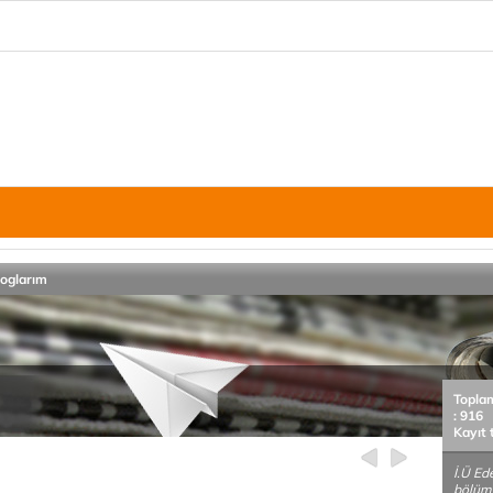
loglarım
Topla
: 916
Kayıt 
İ.Ü Ed
bölüm