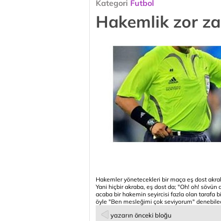
Kategori
Futbol
Hakemlik zor z
Hakemler yönetecekleri bir maça eş dost akra
Yani hiçbir akraba, eş dost da; "Oh! oh! sövü
acaba bir hakemin seyircisi fazla olan tarafa 
öyle "Ben mesleğimi çok seviyorum" denebilecek
yazarın önceki bloğu