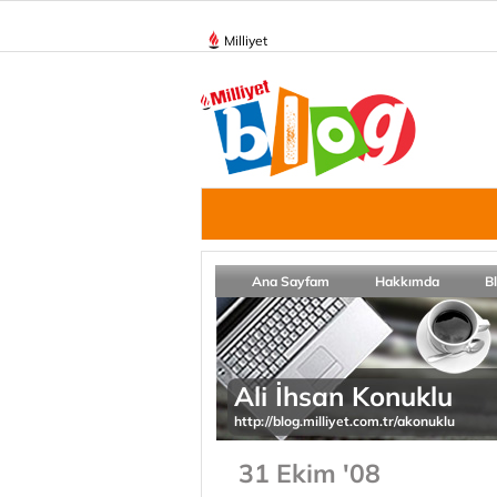
Milliyet
Ana Sayfam
Hakkımda
B
Ali İhsan Konuklu
http://blog.milliyet.com.tr/akonuklu
31 Ekim '08