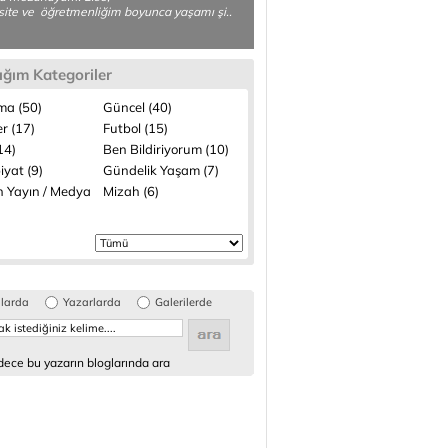
site ve öğretmenliğim boyunca yaşamı şi..
ığım Kategoriler
ma (50)
Güncel (40)
r (17)
Futbol (15)
(14)
Ben Bildiriyorum (10)
iyat (9)
Gündelik Yaşam (7)
n Yayın / Medya
Mizah (6)
glarda
Yazarlarda
Galerilerde
ece bu yazarın bloglarında ara