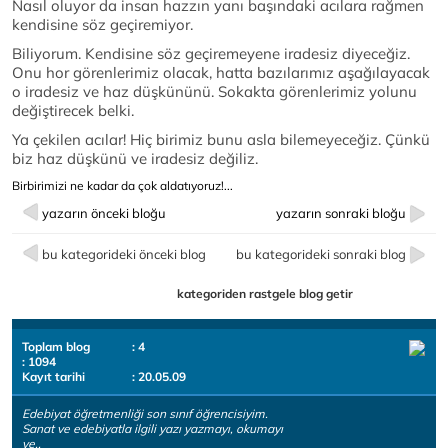
Nasıl oluyor da insan hazzın yanı başındaki acılara rağmen
kendisine söz geçiremiyor.
Biliyorum. Kendisine söz geçiremeyene iradesiz diyeceğiz.
Onu hor görenlerimiz olacak, hatta bazılarımız aşağılayacak
o iradesiz ve haz düşkününü. Sokakta görenlerimiz yolunu
değiştirecek belki.
Ya çekilen acılar! Hiç birimiz bunu asla bilemeyeceğiz. Çünkü
biz haz düşkünü ve iradesiz değiliz.
Birbirimizi ne kadar da çok aldatıyoruz!...
yazarın önceki bloğu
yazarın sonraki bloğu
bu kategorideki önceki blog
bu kategorideki sonraki blog
kategoriden rastgele blog getir
Toplam blog
: 4
: 1094
Kayıt tarihi
: 20.05.09
Edebiyat öğretmenliği son sınıf öğrencisiyim.
Sanat ve edebiyatla ilgili yazı yazmayı, okumayı
ve..