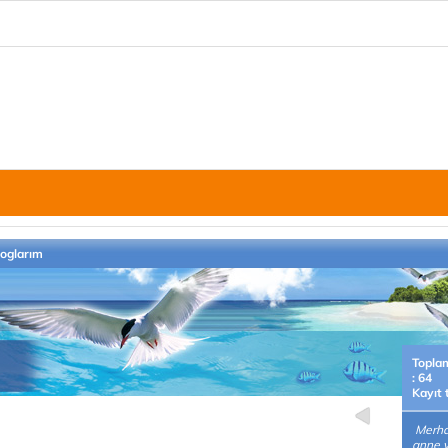
loglarım
Topla
: 64
Kayıt 
Merha
anne v