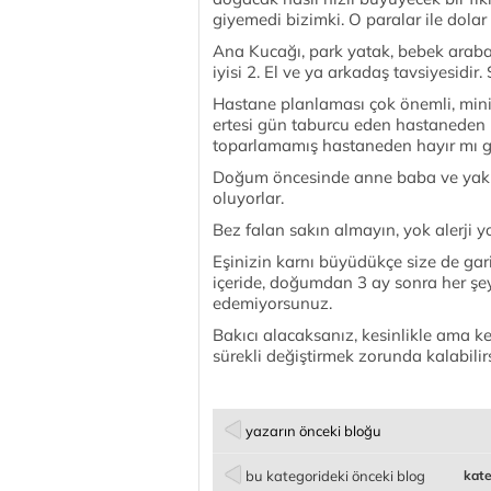
giyemedi bizimki. O paralar ile dola
Ana Kucağı, park yatak, bebek arabası
iyisi 2. El ve ya arkadaş tavsiyesidir
Hastane planlaması çok önemli, min
ertesi gün taburcu eden hastaneden
toparlamamış hastaneden hayır mı ge
Doğum öncesinde anne baba ve yakın 
oluyorlar.
Bez falan sakın almayın, yok alerji y
Eşinizin karnı büyüdükçe size de gari
içeride, doğumdan 3 ay sonra her şey 
edemiyorsunuz.
Bakıcı alacaksanız, kesinlikle ama ke
sürekli değiştirmek zorunda kalabilirs
yazarın önceki bloğu
bu kategorideki önceki blog
kate