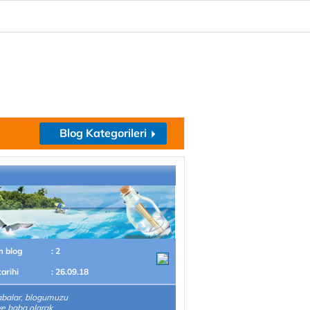
Blog Kategorileri
m blog
: 2
tarihi
: 26.09.18
balar, blogumuzu
e baba olarak