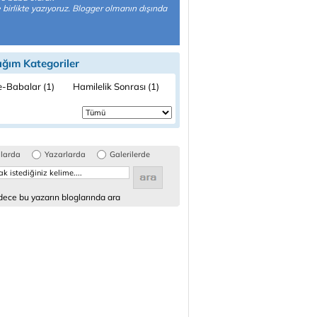
 birlikte yazıyoruz. Blogger olmanın dışında
ığım Kategoriler
-Babalar (1)
Hamilelik Sonrası (1)
glarda
Yazarlarda
Galerilerde
ece bu yazarın bloglarında ara