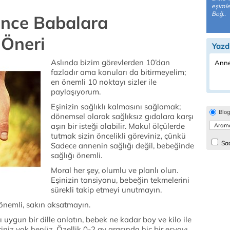
eşimle
Boğ..
ince Babalara
 Öneri
Yazd
Aslında bizim görevlerden 10’dan
Anne
fazladır ama konuları da bitirmeyelim;
en önemli 10 noktayı sizler ile
paylaşıyorum.
Eşinizin sağlıklı kalmasını sağlamak;
Blo
dönemsel olarak sağlıksız gıdalara karşı
aşırı bir isteği olabilir. Makul ölçülerde
tutmak sizin öncelikli göreviniz, çünkü
Sad
Sadece annenin sağlığı değil, bebeğinde
sağlığı önemli.
Moral her şey, olumlu ve planlı olun.
Eşinizin tansiyonu, bebeğin tekmelerini
sürekli takip etmeyi unutmayın.
önemli, sakın aksatmayın.
ı uygun bir dille anlatın, bebek ne kadar boy ve kilo ile
riniz yok henüz. Özellik 0-2 ay arasında hiç bir eşyayı