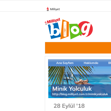
Milliyet
Ana Sayfam
Hakkımda
B
Minik Yolculuk
http://blog.milliyet.com.tr/minikyolculuk
28 Eylül '18