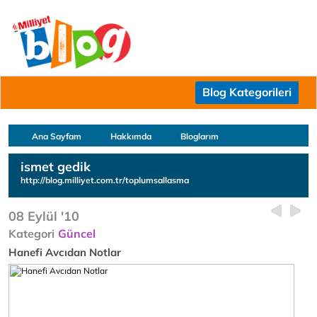
Blog Kategorileri
Ana Sayfam
Hakkımda
Bloglarım
ismet gedik
http://blog.milliyet.com.tr/toplumsallasma
08 Eylül '10
Kategori
Güncel
Hanefi Avcıdan Notlar