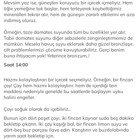
Mevsim yaz ise, güneşten koruyucu bir içecek içmeliyiz. Hem
öğle yemeğine tok başlar, hem terleyerek kaybettiğimiz
mineralleri tekrar alır, hem de güneşin zararlı etkilerini en aza
indirmiş oluruz.
Örneğin, taze domates suyunda tüm bu özellikler yer alır.
Tabii domates suyunu diğer sebzelerle zenginleştirmemiz de
mümkün. Mesela havuç suyu eklersek daha güzel bronzlaşır,
cilt problemlerimizi çözüme kavuşturabiliriz. Gerçi benim
buna ihtiyacım yok! Yeterince bronzum..!
Saat 14:00
Hazmı kolaylaştıran bir içecek seçmeliyiz. Örneğin, bir fincan
çay! Çay hem hazmı kolaylaştırır, hem de içerdiği tein
maddesi nedeniyle genelde bu saatlerde başlayan uyku
halini engeller.
Çayı soğuk olarak da içebiliriz…
Bunun için dört poşet çayı, iki fincan kaynar suda beş dakika
bekletip çıkarın. İki çay kaşığı bal, bir fincan limon suyu ve
dört-beş buz parçası ilave edin. Karıştırın ve buzdolabında
yarım saat bekletip için.