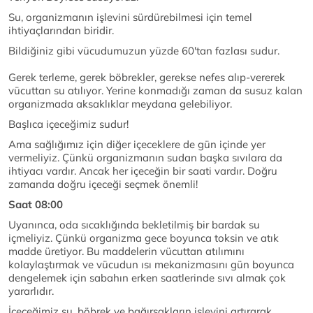
Su, organizmanın işlevini sürdürebilmesi için temel
ihtiyaçlarından biridir.
Bildiğiniz gibi vücudumuzun yüzde 60'tan fazlası sudur.
Gerek terleme, gerek böbrekler, gerekse nefes alıp-vererek
vücuttan su atılıyor. Yerine konmadığı zaman da susuz kalan
organizmada aksaklıklar meydana gelebiliyor.
Başlıca içeceğimiz sudur!
Ama sağlığımız için diğer içeceklere de gün içinde yer
vermeliyiz. Çünkü organizmanın sudan başka sıvılara da
ihtiyacı vardır. Ancak her içeceğin bir saati vardır. Doğru
zamanda doğru içeceği seçmek önemli!
Saat 08:00
Uyanınca, oda sıcaklığında bekletilmiş bir bardak su
içmeliyiz. Çünkü organizma gece boyunca toksin ve atık
madde üretiyor. Bu maddelerin vücuttan atılımını
kolaylaştırmak ve vücudun ısı mekanizmasını gün boyunca
dengelemek için sabahın erken saatlerinde sıvı almak çok
yararlıdır.
İçeceğimiz su, böbrek ve bağırsakların işlevini artırarak