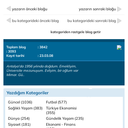
yazarın önceki bloğu
yazarın sonraki bloğu
bu kategorideki önceki blog
bu kategorideki sonraki blog
kategoriden rastgele blog getir
Toplam blog
: 3842
: 3093
Kayıt tarihi
: 23.03.08
Antalya'da 1956 yılında doğdum. Emekliyim,
Üniversite mezunuyum. Evliyim, bir oğlum var
Mimar. Gü..
Yazdığım Kategoriler
Güncel (1036)
Futbol (577)
Sağlıklı Yaşam (383)
Türkiye Ekonomisi
(355)
Dünya (254)
Gündelik Yaşam (235)
Siyaset (181)
Ekonomi - Finans