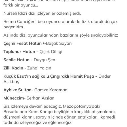
farklı bir oyuncu…
Nurseli İdiz’i dizi izleyenler özlemişlerdi.
Belma Canciğer’i ben oyuncu olarak da fizik olarak da çok
beğenirim.
Aslında dizi oyuncularından bazılarını şöyle sıralayabiliriz:
Çeşmi Fesat Hatun /
-Başak Sayan
Toplunur Hatun -
Çiçek Dilligil
Sebile Hatun -
Duygu Şen
Zilli Kadın
- Zuhal Yalçın
Küçük Esat’ın sağ kolu Çıngıraklı Hamit Paşa -
Önder
Açıkbaş
Aybike Sultan
- Gamze Karaman
Müneccim
- Serhan Arslan
Biz izlemeye devam edeceğiz. Mezopotamya’daki
Basurlularla Kırım Kango beyliğinin karşılıklı atışmalarını,
düşmanlıklarını, sarayın içinde dönen entrikaları. komedi
tadında izleyeceğiz ve eğleneceğiz.