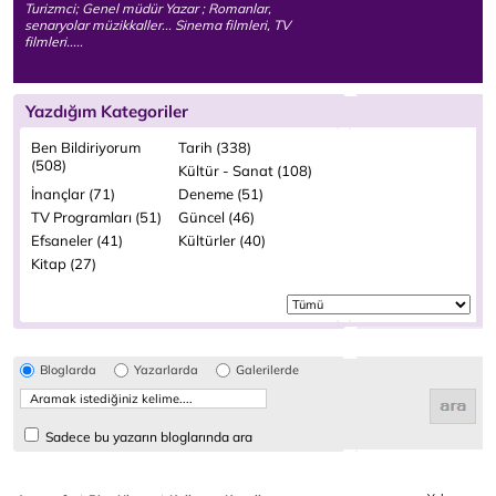
Turizmci; Genel müdür Yazar ; Romanlar,
senaryolar müzikkaller... Sinema filmleri, TV
filmleri.....
Yazdığım Kategoriler
Ben Bildiriyorum
Tarih (338)
(508)
Kültür - Sanat (108)
İnançlar (71)
Deneme (51)
TV Programları (51)
Güncel (46)
Efsaneler (41)
Kültürler (40)
Kitap (27)
Bloglarda
Yazarlarda
Galerilerde
Sadece bu yazarın bloglarında ara