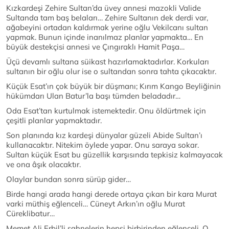
Kızkardeşi Zehire Sultan’da üvey annesi mazokli Valide
Sultanda tam baş belaları… Zehire Sultanın dek derdi var,
ağabeyini ortadan kaldırmak yerine oğlu Vekilcanı sultan
yapmak. Bunun içinde inanılmaz planlar yapmakta… En
büyük destekçisi annesi ve Çıngıraklı Hamit Paşa…
Üçü devamlı sultana süikast hazırlamaktadırlar. Korkuları
sultanın bir oğlu olur ise o sultandan sonra tahta çıkacaktır.
Küçük Esat’ın çok büyük bir düşmanı; Kırım Kango Beyliğinin
hükümdarı Ulan Batur’la başı tümden beladadır…
Oda Esat’tan kurtulmak istemektedir. Onu öldürtmek için
çeşitli planlar yapmaktadır.
Son planında kız kardeşi dünyalar güzeli Abide Sultan’ı
kullanacaktır. Nitekim öylede yapar. Onu saraya sokar.
Sultan küçük Esat bu güzellik karşısında tepkisiz kalmayacak
ve ona âşık olacaktır.
Olaylar bundan sonra sürüp gider…
Birde hangi arada hangi derede ortaya çıkan bir kara Murat
varki müthiş eğlenceli… Cüneyt Arkın’ın oğlu Murat
Cüreklibatur…
Memet Ali Erbil’li sahnelerin hepsi birbirinden eğlenceli. O