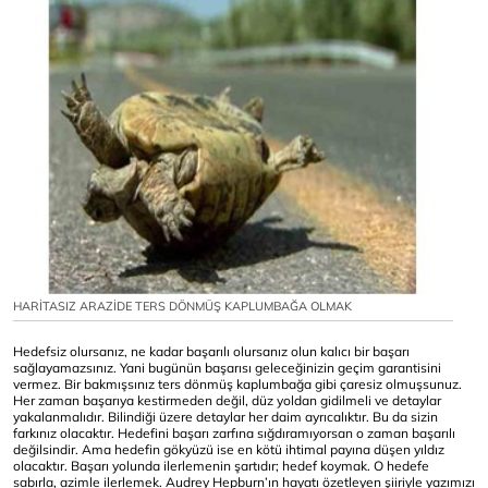
HARİTASIZ ARAZİDE TERS DÖNMÜŞ KAPLUMBAĞA OLMAK
Hedefsiz olursanız, ne kadar başarılı olursanız olun kalıcı bir başarı
sağlayamazsınız. Yani bugünün başarısı geleceğinizin geçim garantisini
vermez. Bir bakmışsınız ters dönmüş kaplumbağa gibi çaresiz olmuşsunuz.
Her zaman başarıya kestirmeden değil, düz yoldan gidilmeli ve detaylar
yakalanmalıdır. Bilindiği üzere detaylar her daim ayrıcalıktır. Bu da sizin
farkınız olacaktır. Hedefini başarı zarfına sığdıramıyorsan o zaman başarılı
değilsindir. Ama hedefin gökyüzü ise en kötü ihtimal payına düşen yıldız
olacaktır. Başarı yolunda ilerlemenin şartıdır; hedef koymak. O hedefe
sabırla, azimle ilerlemek. Audrey Hepburn’ın hayatı özetleyen şiiriyle yazımızı