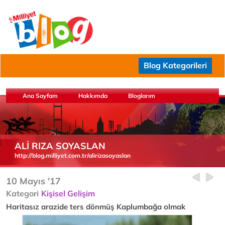
Blog Kategorileri
Ana Sayfam
Hakkımda
Bloglarım
ALİ RIZA SOYASLAN
http://blog.milliyet.com.tr/alirizasoyaslan
10 Mayıs '17
Kategori
Kişisel Gelişim
Haritasız arazide ters dönmüş Kaplumbağa olmak