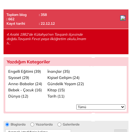
Toplam blog
: 358
: 662
Kayıt tarihi
: 22.12.12
4 Aralık 1982'de Kütahya'nın Tavşanlı ilçesinde
doğdu.Tavşanlı Fevzi paşa ilköğretim okulu,İmam
h..
Yazdığım Kategoriler
Engelli Eğitimi (39)
İnançlar (35)
Siyaset (29)
Kişisel Gelişim (24)
Anne-Babalar (24)
Gündelik Yaşam (22)
Bebek - Çocuk (16)
Kitap (15)
Dünya (12)
Tarih (11)
Bloglarda
Yazarlarda
Galerilerde