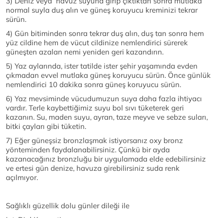
3) Deniz veya havuz suyuna girip çıktıktan sonra mutlaka
normal suyla duş alın ve güneş koruyucu kreminizi tekrar
sürün.
4) Gün bitiminden sonra tekrar duş alın, duş tan sonra hem
yüz cildine hem de vücut cildinize nemlendirici sürerek
güneşten azalan nemi yeniden geri kazandırın.
5) Yaz aylarında, ister tatilde ister şehir yaşamında evden
çıkmadan evvel mutlaka güneş koruyucu sürün. Önce günlük
nemlendirici 10 dakika sonra güneş koruyucu sürün.
6) Yaz mevsiminde vücudumuzun suya daha fazla ihtiyacı
vardır. Terle kaybettiğimiz suyu bol sıvı tüketerek geri
kazanın. Su, maden suyu, ayran, taze meyve ve sebze suları,
bitki çayları gibi tüketin.
7) Eğer güneşsiz bronzlaşmak istiyorsanız oxy bronz
yönteminden faydalanabilirsiniz. Çünkü bir ayda
kazanacağınız bronzluğu bir uygulamada elde edebilirsiniz
ve ertesi gün denize, havuza girebilirsiniz suda renk
açılmıyor.
Sağlıklı güzellik dolu günler dileği ile