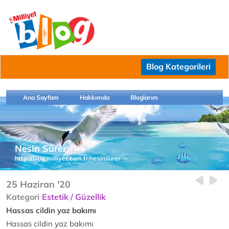
Blog Kategorileri
Ana Sayfam
Hakkımda
Bloglarım
Nesin Sürer
http://blog.milliyet.com.tr/nesinsurer
25 Haziran '20
Kategori
Estetik / Güzellik
Hassas cildin yaz bakımı
Hassas cildin yaz bakımı