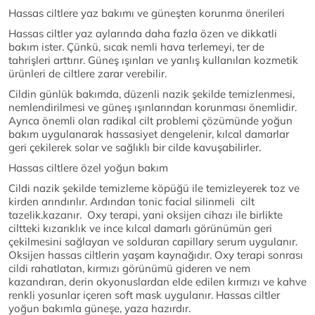
Hassas ciltlere yaz bakımı ve güneşten korunma önerileri
Hassas ciltler yaz aylarında daha fazla özen ve dikkatli
bakım ister. Çünkü, sıcak nemli hava terlemeyi, ter de
tahrişleri arttırır. Güneş ışınları ve yanlış kullanılan kozmetik
ürünleri de ciltlere zarar verebilir.
Cildin günlük bakımda, düzenli nazik şekilde temizlenmesi,
nemlendirilmesi ve güneş ışınlarından korunması önemlidir.
Ayrıca önemli olan radikal cilt problemi çözümünde yoğun
bakım uygulanarak hassasiyet dengelenir, kılcal damarlar
geri çekilerek solar ve sağlıklı bir cilde kavuşabilirler.
Hassas ciltlere özel yoğun bakım
Cildi nazik şekilde temizleme köpüğü ile temizleyerek toz ve
kirden arındırılır. Ardından tonic facial silinmeli cilt
tazelik.kazanır. Oxy terapi, yani oksijen cihazı ile birlikte
ciltteki kızarıklık ve ince kılcal damarlı görünümün geri
çekilmesini sağlayan ve solduran capillary serum uygulanır.
Oksijen hassas ciltlerin yaşam kaynağıdır. Oxy terapi sonrası
cildi rahatlatan, kırmızı görünümü gideren ve nem
kazandıran, derin okyonuslardan elde edilen kırmızı ve kahve
renkli yosunlar içeren soft mask uygulanır. Hassas ciltler
yoğun bakımla güneşe, yaza hazırdır.