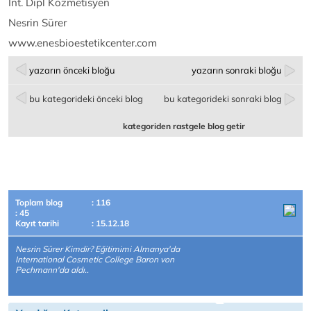
Int. Dipl Kozmetisyen
Nesrin Sürer
www.enesbioestetikcenter.com
yazarın önceki bloğu
yazarın sonraki bloğu
bu kategorideki önceki blog
bu kategorideki sonraki blog
kategoriden rastgele blog getir
Toplam blog
: 116
: 45
Kayıt tarihi
: 15.12.18
Nesrin Sürer Kimdir? Eğitimimi Almanya'da
International Cosmetic College Baron von
Pechmann'da aldı..