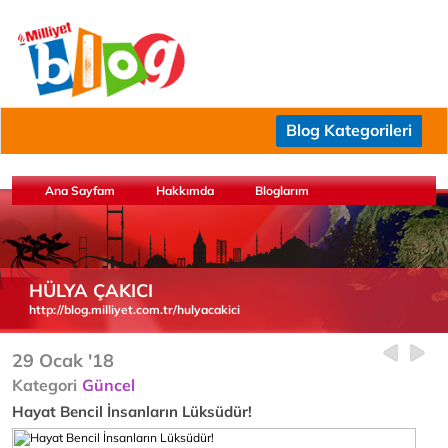
Blog Kategorileri
Ana Sayfam
Hakkımda
Bloglarım
HÜLYA ÇAKICI
http://blog.milliyet.com.tr/hulyacakici
29 Ocak '18
Kategori
Güncel
Hayat Bencil İnsanların Lüksüdür!