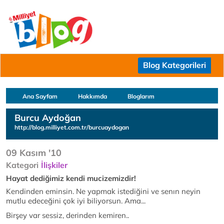
Blog Kategorileri
Ana Sayfam
Hakkımda
Bloglarım
Burcu Aydoğan
http://blog.milliyet.com.tr/burcuaydogan
09 Kasım '10
Kategori
İlişkiler
Hayat dediğimiz kendi mucizemizdir!
Kendinden eminsin. Ne yapmak istediğini ve senın neyin
mutlu edeceğini çok iyi biliyorsun. Ama...
Birşey var sessiz, derinden kemiren..