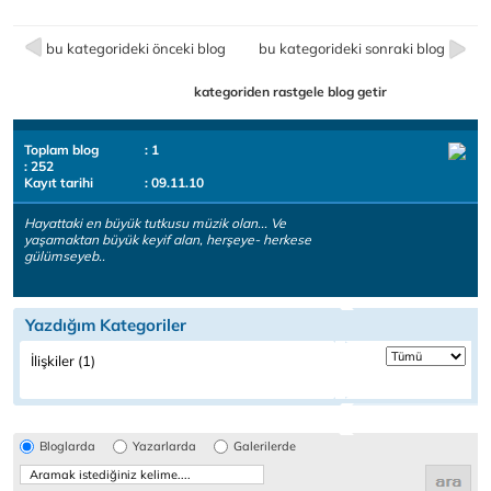
bu kategorideki önceki blog
bu kategorideki sonraki blog
kategoriden rastgele blog getir
Toplam blog
: 1
: 252
Kayıt tarihi
: 09.11.10
Hayattaki en büyük tutkusu müzik olan... Ve
yaşamaktan büyük keyif alan, herşeye- herkese
gülümseyeb..
Yazdığım Kategoriler
İlişkiler (1)
Bloglarda
Yazarlarda
Galerilerde