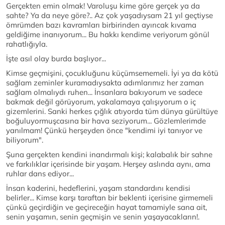
Gerçekten emin olmak! Varoluşu kime göre gerçek ya da
sahte? Ya da neye göre?.. Az çok yaşadıysam 21 yıl geçtiyse
ömrümden bazı kavramları birbirinden ayırıcak kıvama
geldiğime inanıyorum... Bu hakkı kendime veriyorum gönül
rahatlığıyla.
İşte asıl olay burda başlıyor...
Kimse geçmişini, çocukluğunu küçümsememeli. İyi ya da kötü
sağlam zeminler kuramadıysakta adımlarımız her zaman
sağlam olmalıydı ruhen... İnsanlara bakıyorum ve sadece
bakmak değil görüyorum, yakalamaya çalışıyorum o iç
gizemlerini. Sanki herkes çığlık atıyorda tüm dünya gürültüye
boğuluyormuşcasına bir hava seziyorum... Gözlemlerimde
yanılmam! Çünkü herşeyden önce "kendimi iyi tanıyor ve
biliyorum".
Şuna gerçekten kendini inandırmalı kişi; kalabalık bir sahne
ve farkılıklar içerisinde bir yaşam. Herşey aslında aynı, ama
ruhlar dans ediyor...
İnsan kaderini, hedeflerini, yaşam standardını kendisi
belirler... Kimse karşı taraftan bir beklenti içerisine girmemeli
çünkü geçirdiğin ve geçireceğin hayat tamamiyle sana ait,
senin yaşamın, senin geçmişin ve senin yaşayacakların!.