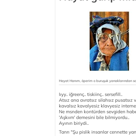
Hayat Hanım, öperim o buruşuk yanaklarından s
Iıyy.. iğreenç.. tiskiinç.. sersefill..
Atsız ana avratsız silahsız pusatsız
kavalsız kavalyesiz klavyesiz internets
Ne msnden kontürden sevgiden haberi
'Aşkıım' demesini bile bilmiyordu..
Ayının biriydi..
Tanrı "Şu pislik insanlar cennette y