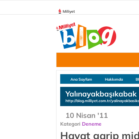
Milliyet
Ana Sayfam
Hakkımda
B
Yalınayakbaşıkabak
http://blog.milliyet.com.tr/yalinayakbasi
10 Nisan '11
Kategori
Deneme
Hayat garip mid