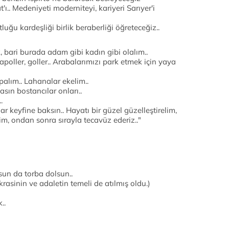
ı.. Medeniyeti moderniteyi, kariyeri Sarıyer'i
luğu kardeşliği birlik beraberliği öğreteceğiz..
ik, bari burada adam gibi kadın gibi olalım..
apoller, goller.. Arabalarımızı park etmek için yaya
palım.. Lahanalar ekelim..
sın bostancılar onları..
.
 keyfine baksın.. Hayatı bir güzel güzelleştirelim,
, ondan sonra sırayla tecavüz ederiz.."
lsun da torba dolsun..
asinin ve adaletin temeli de atılmış oldu.)
..