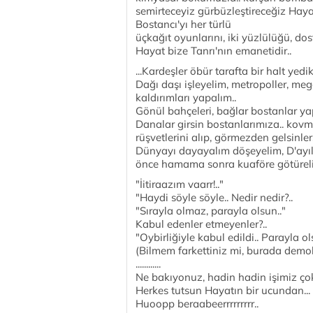
semirteceyiz gürbüzleştireceğiz Hayat'
Bostancı'yı her türlü
üçkağıt oyunlarını, iki yüzlülüğü, dost
Hayat bize Tanrı'nın emanetidir..
...Kardeşler öbür tarafta bir halt yed
Dağı daşı işleyelim, metropoller, meg
kaldırımları yapalım..
Gönül bahçeleri, bağlar bostanlar ya
Danalar girsin bostanlarımıza.. kovma
rüşvetlerini alıp, görmezden gelsinler.
Dünyayı dayayalım döşeyelim, D'ayılar
önce hamama sonra kuaföre götürelim
"İitiraazım vaarr!.."
"Haydi söyle söyle.. Nedir nedir?..
"Sırayla olmaz, parayla olsun.."
Kabul edenler etmeyenler?..
"Oybirliğiyle kabul edildi.. Parayla o
(Bilmem farkettiniz mi, burada demokr
............
Ne bakıyonuz, hadin hadin işimiz çok
Herkes tutsun Hayatın bir ucundan...
Huoopp beraabeerrrrrrrrr..