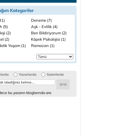
ığım Kategoriler
(31)
Deneme (7)
h (5)
Aşk - Evlilik (4)
loji (2)
Ben Bildiriyorum (2)
el (2)
Köpek Psikolojisi (1)
elik Yaşam (1)
Ramazan (1)
glarda
Yazarlarda
Galerilerde
ece bu yazarın bloglarında ara