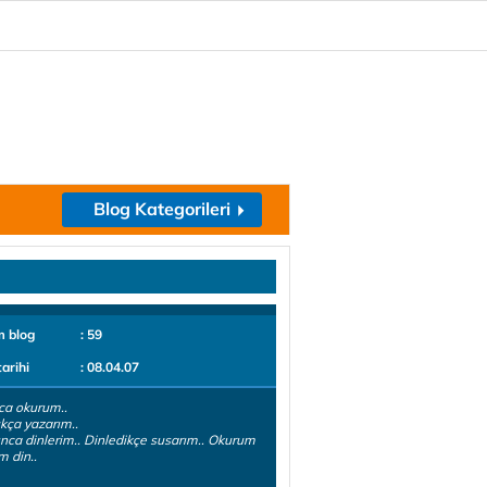
Blog Kategorileri
m blog
: 59
tarihi
: 08.04.07
ca okurum..
ça yazarım..
nca dinlerim.. Dinledikçe susarım.. Okurum
m din..