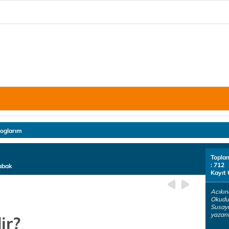
loglarım
Topla
: 712
kabak
Kayıt 
Acıkın
Okuduk
Susayı
yazarı
ir?