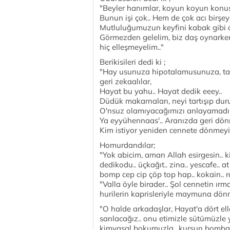
"Beyler hanımlar, koyun koyun konu
Bunun işi çok.. Hem de çok acı birşey
Mutluluğumuzun keyfini kabak gibi o
Görmezden gelelim, biz daş oynarken
hiç elleşmeyelim.."
Berikisileri dedi ki ;
"Hay usunuza hipotalamusunuza, taaz
geri zekaalılar,
Hayat bu yahu.. Hayat dedik eeey..
Düdük makarnaları, neyi tartışıp dur
O'nsuz olamıyacağımızı anlayamadını
Ya eyyühennaas'.. Aranızda geri dönme
Kim istiyor yeniden cennete dönmeyi?
Homurdandılar;
"Yok abicim, aman Allah esirgesin.. ki
dedikodu.. üçkağıt.. zina.. yescafe.. at
bomp cep cip çöp top hap.. kokain.. r
"Valla öyle birader.. Şol cennetin ırm
hurilerin kaprisleriyle maymuna dön
"O halde arkadaşlar, Hayat'a dört elle
sarılacağız.. onu etimizle sütümüzl
kimyasal bokumuzla.. kurşun bomba b