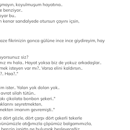
şmayın, koyulmuşum hayatına..
e benziyor..
yar bu..
 kenar sandalyede otursun çayını içsin,
e fikrinizin gonca gülüne ince ince giydireyim, hay
uyorsunuz siz?
z mı hala.. Hayat yoksa biz de yokuz arkadaşlar..
k isteyen var mı?.. Varsa elini kaldırsın..
.. Haa?.."
m ister.. Yalan yok dolan yok..
 avrat silah tütün..
akı çikolata bonbon şekeri.."
aklarını seyretmekten,
mekten imanım gevremişti.."
 dört gözle, dört çarpı dört çekerli tekerle
e yünümüzle atığımızla çöpümüz balgamımızla,
enzin ispirto ne bulursak besleyeceğiz