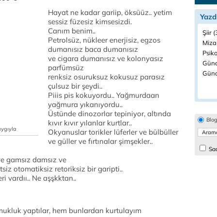
Hayat ne kadar gariip, öksüüz.. yetim
Yazd
sessiz füzesiz kimsesizdi.
Canım benim..
Şiir 
Petrolsüz, nükleer enerjisiz, egzos
Miza
dumanısız baca dumanısız
Psiko
ve cigara dumanısız ve kolonyasız
Günc
parfümsüz
Günd
renksiz osuruksuz kokusuz parasız
çulsuz bir şeydi..
Piiis pis kokuyordu.. Yağmurdaan
yağmura yıkanıyordu..
Üstünde dinozorlar tepiniyor, altında
Blo
kıvır kıvır yılanlar kurtlar..
aygıyla
Okyanuslar torikler lüferler ve bülbüller
ve güller ve fırtınalar şimşekler..
Sad
 ve gamsız damsız ve
iz otomatiksiz retoriksiz bir garipti..
 vardıı.. Ne aşşkktan..
amukluk yaptılar, hem bunlardan kurtulayım