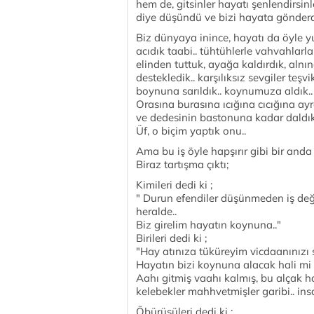
hem de, gitsinler hayatı şenlendirsinle
diye düşündü ve bizi hayata gönderd
Biz dünyaya inince, hayatı da öyle yu
acıdık taabi.. tühtühlerle vahvahlarl
elinden tuttuk, ayağa kaldırdık, alnı
destekledik.. karşılıksız sevgiler teşvik
boynuna sarıldık.. koynumuza aldık.. 
Orasına burasına ıcığına cıcığına a
ve dedesinin bastonuna kadar daldık 
Üf, o biçim yaptık onu..
Ama bu iş öyle hapşırır gibi bir anda
Biraz tartışma çıktı;
Kimileri dedi ki ;
" Durun efendiler düşünmeden iş deği
heralde..
Biz girelim hayatın koynuna.."
Birileri dedi ki ;
"Hay atınıza tüküreyim vicdaanınızı
Hayatın bizi koynuna alacak hali mi v
Aahı gitmiş vaahı kalmış, bu alçak h
kelebekler mahhvetmişler garibi.. i
Öbürüsüleri dedi ki ;