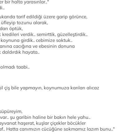
r bir halta yarasınlar.."
i..
karıda tarif edildiği üzere garip görünce,
a üfleyip tozunu alarak,
ndan öptük,
 kredileri verdik.. semirttik, güzelleştirdik..
koynuna girdik.. cebimize soktuk..
yranına cacığına ve ebesinin donuna
daldırdık hayata..
 olmadı taabi..
l çiş bile yapmayın, koynumuza karıları alıcaz
 süpüreyim,
ar.. şu garibin haline bir bakın hele yahu..
ayvanat haşerat, kuşlar çiçekler böcükler
nsaf.. Hatta canımızın cücüğüne sokmamız lazım bunu.."