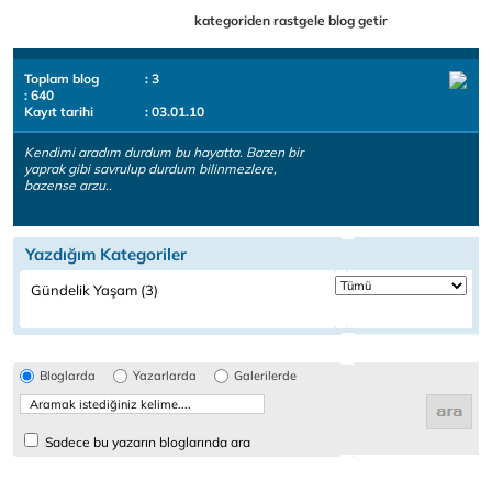
kategoriden rastgele blog getir
Toplam blog
: 3
: 640
Kayıt tarihi
: 03.01.10
Kendimi aradım durdum bu hayatta. Bazen bir
yaprak gibi savrulup durdum bilinmezlere,
bazense arzu..
Yazdığım Kategoriler
Gündelik Yaşam (3)
Bloglarda
Yazarlarda
Galerilerde
Sadece bu yazarın bloglarında ara