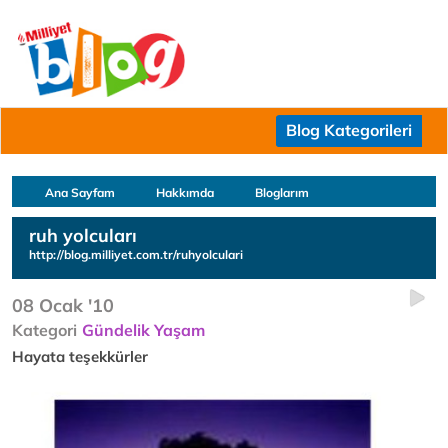
Blog Kategorileri
Ana Sayfam
Hakkımda
Bloglarım
ruh yolcuları
http://blog.milliyet.com.tr/ruhyolculari
08 Ocak '10
Kategori
Gündelik Yaşam
Hayata teşekkürler