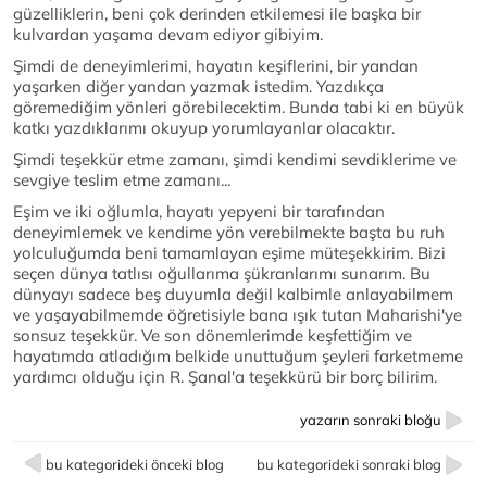
güzelliklerin, beni çok derinden etkilemesi ile başka bir
kulvardan yaşama devam ediyor gibiyim.
Şimdi de deneyimlerimi, hayatın keşiflerini, bir yandan
yaşarken diğer yandan yazmak istedim. Yazdıkça
göremediğim yönleri görebilecektim. Bunda tabi ki en büyük
katkı yazdıklarımı okuyup yorumlayanlar olacaktır.
Şimdi teşekkür etme zamanı, şimdi kendimi sevdiklerime ve
sevgiye teslim etme zamanı...
Eşim ve iki oğlumla, hayatı yepyeni bir tarafından
deneyimlemek ve kendime yön verebilmekte başta bu ruh
yolculuğumda beni tamamlayan eşime müteşekkirim. Bizi
seçen dünya tatlısı oğullarıma şükranlarımı sunarım. Bu
dünyayı sadece beş duyumla değil kalbimle anlayabilmem
ve yaşayabilmemde öğretisiyle bana ışık tutan Maharishi'ye
sonsuz teşekkür. Ve son dönemlerimde keşfettiğim ve
hayatımda atladığım belkide unuttuğum şeyleri farketmeme
yardımcı olduğu için R. Şanal'a teşekkürü bir borç bilirim.
yazarın sonraki bloğu
bu kategorideki önceki blog
bu kategorideki sonraki blog