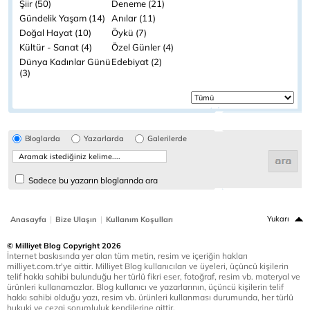
Şiir (50)
Deneme (21)
Gündelik Yaşam (14)
Anılar (11)
Doğal Hayat (10)
Öykü (7)
Kültür - Sanat (4)
Özel Günler (4)
Dünya Kadınlar Günü
Edebiyat (2)
(3)
Bloglarda
Yazarlarda
Galerilerde
Sadece bu yazarın bloglarında ara
|
|
Yukarı
Anasayfa
Bize Ulaşın
Kullanım Koşulları
© Milliyet Blog Copyright 2026
İnternet baskısında yer alan tüm metin, resim ve içeriğin hakları
milliyet.com.tr'ye aittir. Milliyet Blog kullanıcıları ve üyeleri, üçüncü kişilerin
telif hakkı sahibi bulunduğu her türlü fikri eser, fotoğraf, resim vb. materyal ve
ürünleri kullanamazlar. Blog kullanıcı ve yazarlarının, üçüncü kişilerin telif
hakkı sahibi olduğu yazı, resim vb. ürünleri kullanması durumunda, her türlü
hukuki ve cezai sorumluluk kendilerine aittir.