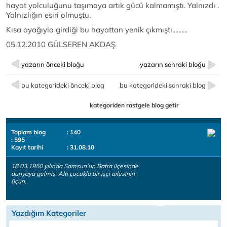
hayat yolculuğunu taşımaya artık gücü kalmamıştı. Yalnızdı .
Yalnızlığın esiri olmuştu.
Kısa ayağıyla girdiği bu hayattan yenik çıkmıştı..........
05.12.2010 GÜLSEREN AKDAŞ
yazarın önceki bloğu
yazarın sonraki bloğu
bu kategorideki önceki blog
bu kategorideki sonraki blog
kategoriden rastgele blog getir
Toplam blog
: 140
: 595
Kayıt tarihi
: 31.08.10
18.03.1950 yılında Samsun'un Bafra ilçesinde
dünyaya gelmiş. Altı çocuklu bir işçi ailesinin
üçün..
Yazdığım Kategoriler