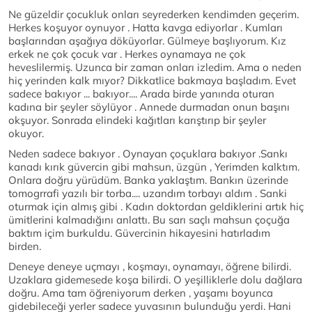
Ne güzeldir çocukluk onları seyrederken kendimden geçerim.
Herkes koşuyor oynuyor . Hatta kavga ediyorlar . Kumları
başlarından aşağıya döküyorlar. Gülmeye başlıyorum. Kız
erkek ne çok çocuk var . Herkes oynamaya ne çok
heveslilermiş. Uzunca bir zaman onları izledim. Ama o neden
hiç yerinden kalk mıyor? Dikkatlice bakmaya başladım. Evet
sadece bakıyor ... bakıyor.... Arada birde yanında oturan
kadına bir şeyler söylüyor . Annede durmadan onun başını
okşuyor. Sonrada elindeki kağıtları karıştırıp bir şeyler
okuyor.
Neden sadece bakıyor . Oynayan çoçuklara bakıyor .Sankı
kanadı kırık güvercin gibi mahsun, üzgün , Yerimden kalktım.
Onlara doğru yürüdüm. Banka yaklaştım. Bankın üzerinde
tomogrrafi yazılı bir torba.... uzandım torbayı aldım . Sanki
oturmak için almış gibi . Kadın doktordan geldiklerini artık hiç
ümitlerini kalmadığını anlattı. Bu sarı saçlı mahsun çoçuğa
baktım içim burkuldu. Güvercinin hikayesini hatırladım
birden.
Deneye deneye uçmayı , koşmayı, oynamayı, öğrene bilirdi.
Uzaklara gidemesede koşa bilirdi. O yeşilliklerle dolu dağlara
doğru. Ama tam öğreniyorum derken , yaşamı boyunca
gidebileceği yerler sadece yuvasının bulunduğu yerdi. Hani