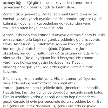
uçmayı öğrendiği gün annesini kaybeden kanadı kırık
güvercinin hani öbür kanadı da kırılmıştı ya.
Zaman akıp gidiyordu. Doktor son ümit kırıntılarını da yok
etmişti. Ne yürüyecek ayakları ne de kanadını çırpacak gücü
kalmıştı. Hayallerini kaybederken gökyüzünden yere
çakılırken biten hayallerini, düşündü.
Annesi eski evin çatı katında dünyaya getirmiş. Sonra bu eski
evin samaşıklarla kaplı rengarek çiçeklerine gülümsüyordu
sanki. Annesi onu yürütebilmek için ne kadar çok çaba
harcamıştı. Anlattı hemde ağladı. Oğlunun saçlarını
okşarken, her gün umutla nasıl uğraştıklarını anlattı. Ama
olmuyordu . Çünkü ayağının birisi kısaymış. Ne zaman
yürümeye kalksa dengesini kaybedermiş. Koşan
arkadaşlarını görüyor . Dağlarda uçan güvercin olmak
istiyordu.
Gözleri yaşlı kadın anlatıyor..... Hiç bir zaman yürüyemez
deselerde birkaç adım attıkça hep ümit ettik.
Yorulduğumuzda hep çiçeklerle dolu çimenlerde dinlendik.
Hayatı hep kısır döngü içinde doğduğu mekanla sınırlı kaldı.
Birgün uzaklara kadar gideceği dağları hep ümit ederek
geçti. Karşıda ki evin penceresinde duran çiçeklere baktı. Belli
ki çiçekler onun tek dostuydu . Çiçekler araında başladığı