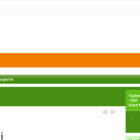
loglarım
Topla
: 362
Kayıt 
. ..
i