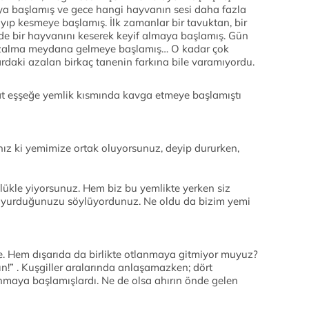
a başlamış ve gece hangi hayvanın sesi daha fazla
yıp kesmeye başlamış. İlk zamanlar bir tavuktan, bir
e bir hayvanını keserek keyif almaya başlamış. Gün
 azalma meydana gelmeye başlamış… O kadar çok
ardaki azalan birkaç tanenin farkına bile varamıyordu.
 at eşşeğe yemlik kısmında kavga etmeye başlamıştı
ınız ki yemimize ortak oluyorsunuz, deyip dururken,
lükle yiyorsunuz. Hem biz bu yemlikte yerken siz
doyurduğunuzu söylüyordunuz. Ne oldu da bizim yemi
te. Hem dışarıda da birlikte otlanmaya gitmiyor muyuz?
!” . Kuşgiller aralarında anlaşamazken; dört
ısınmaya başlamışlardı. Ne de olsa ahırın önde gelen