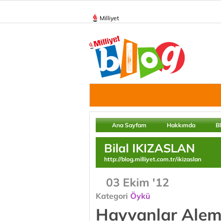
Milliyet
Ana Sayfam
Hakkımda
B
Bilal IKIZASLAN
http://blog.milliyet.com.tr/ikizaslan
03 Ekim '12
Kategori
Öykü
Hayvanlar Alem