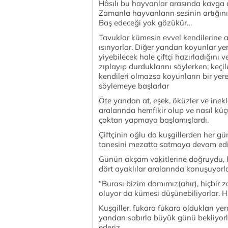
Hâsılı bu hayvanlar arasında kavga d
Zamanla hayvanların sesinin artığını 
Baş edeceği yok gözükür…
Tavuklar kümesin evvel kendilerine a
ısırıyorlar. Diğer yandan koyunlar ye
yiyebilecek hale çiftçi hazırladığını
zıplayıp durduklarını söylerken; keçi
kendileri olmazsa koyunların bir yer
söylemeye başlarlar
Öte yandan at, eşek, öküzler ve inekle
aralarında hemfikir olup ve nasıl küç
çoktan yapmaya başlamışlardı.
Çiftçinin oğlu da kuşgillerden her gün
tanesini mezatta satmaya devam edi
Günün akşam vakitlerine doğruydu, kuş
dört ayaklılar aralarında konuşuyorla
“Burası bizim damımız(ahır), hiçbir
oluyor da kümesi düşünebiliyorlar. H
Kuşgiller, fukara fukara oldukları ye
yandan sabırla büyük günü bekliyorlar
ederiz…