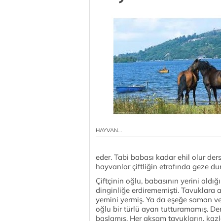
HAYVAN...
eder. Tabi babası kadar ehil olur der
hayvanlar çiftliğin etrafında geze d
Çiftçinin oğlu, babasının yerini aldığ
dinginliğe erdirememişti. Tavuklara a
yemini yermiş. Ya da eşeğe saman veri
oğlu bir türlü ayarı tutturamamış. 
başlamış. Her akşam tavukların, kazla