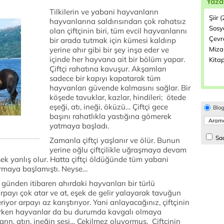
Yazd
Tilkilerin ve yabani hayvanların
Şiir 
hayvanlarına saldırısından çok rahatsız
Sosyo
olan çiftçinin biri, tüm evcil hayvanlarını
Çevre
bir arada tutmak için kümesi kaldırıp
yerine ahır gibi bir şey inşa eder ve
Miza
içinde her hayvana ait bir bölüm yapar.
Kitap
Çiftçi rahatına kavuşur. Akşamları
sadece bir kapıyı kapatarak tüm
hayvanları güvende kalmasını sağlar. Bir
köşede tavuklar, kazlar, hindileri; ötede
eşeği, atı, ineği, öküzü… Çiftçi gece
Blo
başını rahatlıkla yastığına gömerek
yatmaya başladı.
Sad
Zamanla çiftçi yaşlanır ve ölür. Bunun
yerine oğlu çiftçilikle uğraşmaya devam
sek yanlış olur. Hatta çiftçi öldüğünde tüm yabani
urmaya başlamıştı. Neyse…
ı günden itibaren ahırdaki hayvanları bir türlü
rpayı çok atar ve at, eşek de gelir yalayarak tavuğun
yor arpayı az karıştırıyor. Yani anlayacağınız, çiftçinin
Derken hayvanlar da bu durumda kavgalı olmaya
rın, atın, ineğin sesi… Çekilmez oluyormuş. Çiftçinin