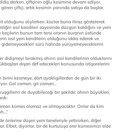
idiş derken, çiftçinin oğlu kesimine devam ediyor.
gören çiftçi, artık kesimin yanında satışa da başlar.
it olduğunu söylerken, kazlar buna itiraz göstererek
mliğin asıl kendileri sayesinde düzgün kaldığını ve yem
 ve keçilerin bunun tam tersi oranın buranın üstünde
lerin asıl yem kendilerin olduğunu iddia ederek ve
e gidemeyecekleri sürü halinde yürüyemeyeceklerini
r didişmeyi bırakmış ahırın asıl kendilerinin olduklarını
ükbaşları dışarı def edecekleri konusunda istişarelerini
 birini kesmeye; dört ayaklıgillerden de gün bir iki
yor. Gel zaman, git zaman…
gillerin de duyabileceği bir şekilde; ahırın büyükleri,
rdı:
 zaman kümes olamaz ve olmayacaktır. Onlar da kim
ıh…”
rde önlerine düşen yem taneleriyle yetinirken, diğer
. Elbet, diyorlar, bir de kurtuluşa erer kümesimizi elde