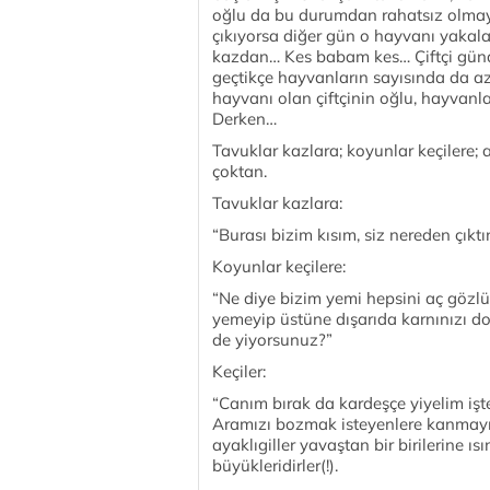
oğlu da bu durumdan rahatsız olmay
çıkıyorsa diğer gün o hayvanı yakala
kazdan… Kes babam kes… Çiftçi günd
geçtikçe hayvanların sayısında da
hayvanı olan çiftçinin oğlu, hayvanl
Derken…
Tavuklar kazlara; koyunlar keçilere;
çoktan.
Tavuklar kazlara:
“Burası bizim kısım, siz nereden çıkt
Koyunlar keçilere:
“Ne diye bizim yemi hepsini aç gözlü
yemeyip üstüne dışarıda karnınızı 
de yiyorsunuz?”
Keçiler:
“Canım bırak da kardeşçe yiyelim iş
Aramızı bozmak isteyenlere kanmayın
ayaklıgiller yavaştan bir birilerine 
büyükleridirler(!).