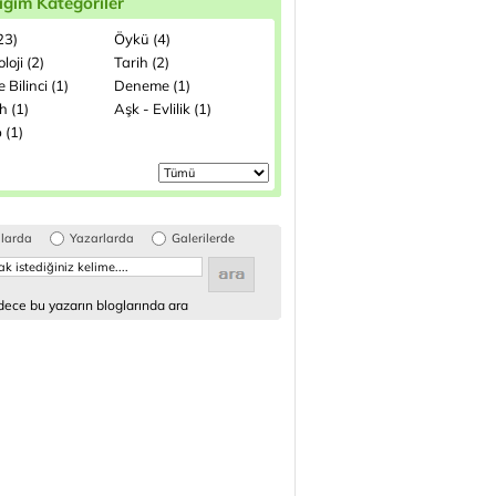
ığım Kategoriler
(23)
Öykü (4)
loji (2)
Tarih (2)
 Bilinci (1)
Deneme (1)
h (1)
Aşk - Evlilik (1)
 (1)
glarda
Yazarlarda
Galerilerde
ece bu yazarın bloglarında ara