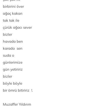
birbirini över
ağaç kakan
tak tak ile
çürük ağacı sever
bizler
havada ben
karada sen
suda o
günlerimize
gün yetiririz
bizler
böyle böyle
bir ömrü bitiririz !.
Muzaffer Yıldırım