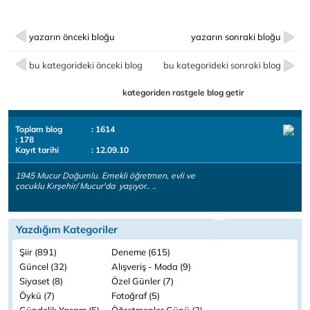
yazarın önceki bloğu
yazarın sonraki bloğu
bu kategorideki önceki blog
bu kategorideki sonraki blog
kategoriden rastgele blog getir
Toplam blog
: 1614
: 178
Kayıt tarihi
: 12.09.10
1945 Mucur Doğumlu. Emekli öğretmen, evli ve
çocuklu Kırşehir/ Mucur'da yaşıyor.. ..
Yazdığım Kategoriler
Şiir (891)
Deneme (615)
Güncel (32)
Alışveriş - Moda (9)
Siyaset (8)
Özel Günler (7)
Öykü (7)
Fotoğraf (5)