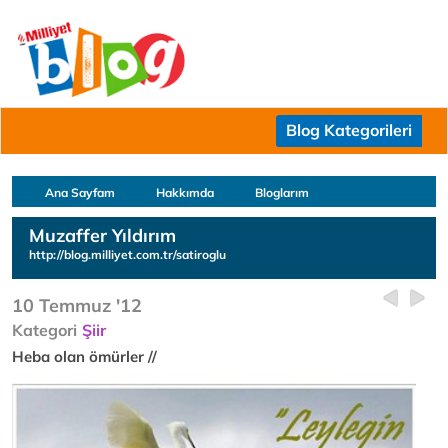
Blog Kategorileri
Ana Sayfam
Hakkımda
Bloglarım
Muzaffer Yıldırım
http://blog.milliyet.com.tr/satiroglu
10 Temmuz '12
Kategori
Şiir
Heba olan ömürler //