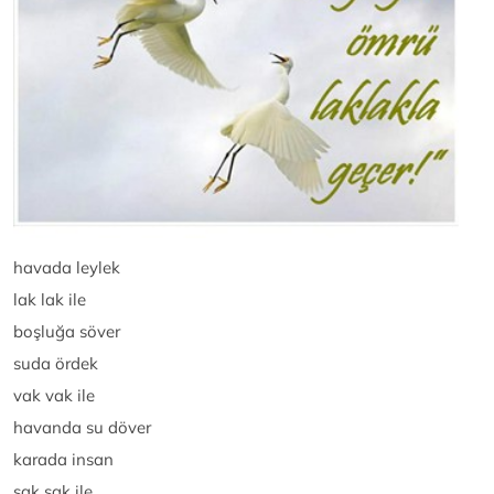
havada leylek
lak lak ile
boşluğa söver
suda ördek
vak vak ile
havanda su döver
karada insan
şak şak ile