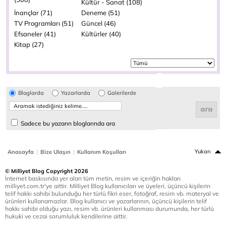
Kültür - Sanat (108)
İnançlar (71)
Deneme (51)
TV Programları (51)
Güncel (46)
Efsaneler (41)
Kültürler (40)
Kitap (27)
Bloglarda
Yazarlarda
Galerilerde
Sadece bu yazarın bloglarında ara
|
|
Yukarı
Anasayfa
Bize Ulaşın
Kullanım Koşulları
© Milliyet Blog Copyright 2026
İnternet baskısında yer alan tüm metin, resim ve içeriğin hakları
milliyet.com.tr'ye aittir. Milliyet Blog kullanıcıları ve üyeleri, üçüncü kişilerin
telif hakkı sahibi bulunduğu her türlü fikri eser, fotoğraf, resim vb. materyal ve
ürünleri kullanamazlar. Blog kullanıcı ve yazarlarının, üçüncü kişilerin telif
hakkı sahibi olduğu yazı, resim vb. ürünleri kullanması durumunda, her türlü
hukuki ve cezai sorumluluk kendilerine aittir.