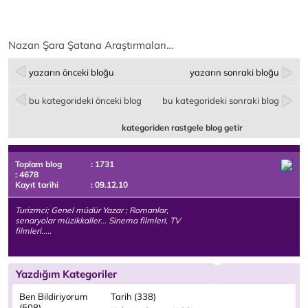
Nazan Şara Şatana Araştırmaları…
yazarın önceki bloğu
yazarın sonraki bloğu
bu kategorideki önceki blog
bu kategorideki sonraki blog
kategoriden rastgele blog getir
Toplam blog
: 1731
: 4678
Kayıt tarihi
: 09.12.10
Turizmci; Genel müdür Yazar ; Romanlar,
senaryolar müzikkaller... Sinema filmleri, TV
filmleri.....
Yazdığım Kategoriler
Ben Bildiriyorum
Tarih (338)
(508)