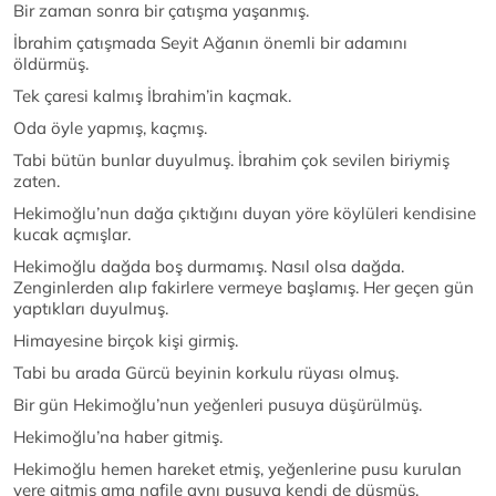
Bir zaman sonra bir çatışma yaşanmış.
İbrahim çatışmada Seyit Ağanın önemli bir adamını
öldürmüş.
Tek çaresi kalmış İbrahim’in kaçmak.
Oda öyle yapmış, kaçmış.
Tabi bütün bunlar duyulmuş. İbrahim çok sevilen biriymiş
zaten.
Hekimoğlu’nun dağa çıktığını duyan yöre köylüleri kendisine
kucak açmışlar.
Hekimoğlu dağda boş durmamış. Nasıl olsa dağda.
Zenginlerden alıp fakirlere vermeye başlamış. Her geçen gün
yaptıkları duyulmuş.
Himayesine birçok kişi girmiş.
Tabi bu arada Gürcü beyinin korkulu rüyası olmuş.
Bir gün Hekimoğlu’nun yeğenleri pusuya düşürülmüş.
Hekimoğlu’na haber gitmiş.
Hekimoğlu hemen hareket etmiş, yeğenlerine pusu kurulan
yere gitmiş ama nafile aynı pusuya kendi de düşmüş.