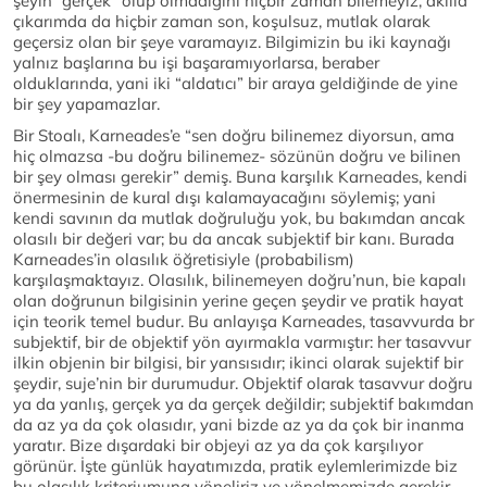
şeyin “gerçek” olup olmadığını hiçbir zaman bilemeyiz; akılla
çıkarımda da hiçbir zaman son, koşulsuz, mutlak olarak
geçersiz olan bir şeye varamayız. Bilgimizin bu iki kaynağı
yalnız başlarına bu işi başaramıyorlarsa, beraber
olduklarında, yani iki “aldatıcı” bir araya geldiğinde de yine
bir şey yapamazlar.
Bir Stoalı, Karneades’e “sen doğru bilinemez diyorsun, ama
hiç olmazsa -bu doğru bilinemez- sözünün doğru ve bilinen
bir şey olması gerekir” demiş. Buna karşılık Karneades, kendi
önermesinin de kural dışı kalamayacağını söylemiş; yani
kendi savının da mutlak doğruluğu yok, bu bakımdan ancak
olasılı bir değeri var; bu da ancak subjektif bir kanı. Burada
Karneades’in olasılık öğretisiyle (probabilism)
karşılaşmaktayız. Olasılık, bilinemeyen doğru’nun, bie kapalı
olan doğrunun bilgisinin yerine geçen şeydir ve pratik hayat
için teorik temel budur. Bu anlayışa Karneades, tasavvurda br
subjektif, bir de objektif yön ayırmakla varmıştır: her tasavvur
ilkin objenin bir bilgisi, bir yansısıdır; ikinci olarak sujektif bir
şeydir, suje’nin bir durumudur. Objektif olarak tasavvur doğru
ya da yanlış, gerçek ya da gerçek değildir; subjektif bakımdan
da az ya da çok olasıdır, yani bizde az ya da çok bir inanma
yaratır. Bize dışardaki bir objeyi az ya da çok karşılıyor
görünür. İşte günlük hayatımızda, pratik eylemlerimizde biz
bu olasılık kriteriumuna yöneliriz ve yönelmemizde gerekir.