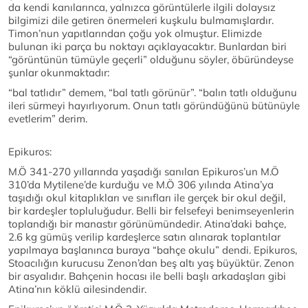
da kendi kanılarınca, yalnızca görüntülerle ilgili dolaysız
bilgimizi dile getiren önermeleri kuşkulu bulmamışlardır.
Timon’nun yapıtlarından çoğu yok olmuştur. Elimizde
bulunan iki parça bu noktayı açıklayacaktır. Bunlardan biri
“görüntünün tümüyle geçerli” olduğunu söyler, öbüründeyse
şunlar okunmaktadır:
“bal tatlıdır” demem, “bal tatlı görünür”. “balın tatlı olduğunu
ileri sürmeyi hayırlıyorum. Onun tatlı göründüğünü bütünüyle
evetlerim” derim.
Epikuros:
M.Ö 341-270 yıllarında yaşadığı sanılan Epikuros’un M.Ö
310’da Mytilene’de kurduğu ve M.Ö 306 yılında Atina’ya
taşıdığı okul kitaplıkları ve sınıfları ile gerçek bir okul değil,
bir kardeşler topluluğudur. Belli bir felsefeyi benimseyenlerin
toplandığı bir manastır görünümündedir. Atina’daki bahçe,
2.6 kg gümüş verilip kardeşlerce satın alınarak toplantılar
yapılmaya başlanınca buraya “bahçe okulu” dendi. Epikuros,
Stoacılığın kurucusu Zenon’dan beş altı yaş büyüktür. Zenon
bir asyalıdır. Bahçenin hocası ile belli başlı arkadaşları gibi
Atina’nın köklü ailesindendir.