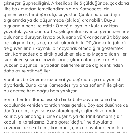
çıkmıştır. Şüpheciliğini, Arkesilaos ile ölçüldüğünde, çok daha
ilke bakımından temellendirmiş olan Karneades için
güvenilecek bir doğru ölçüsü yoktur. Çünkü bu ölçü duyu
algılarında ya da düşünmede (akılda) aranabilir. Duyu
algılarının hepsi relatiftir. Örneğin, aynı bir kule uzaktan
yuvarlak, yakından dört köşeli görülür, aynı bir gemi üzerinde
bulunana duruyor, kıyıda bulunana yürüyor görünür; böylece
her algının karşısına, karşıtı çıkarılabilir. Düşünmenin (aklın)
de güvenilir bir kaynak, bir dayanak olmadığını göstermek
için, Karneades dialektik güçlükleri ele alıp Megaralıların ileri
sürdükleri şaşırtıcı, bozuk sonuç çıkarmaları gösterir. Bu
yüzden düşünce ile yapılan belirlemeler de algılarınkinden
daha az relatif değiller.
Stoalılar; bir Önerme (axioma) ya doğrudur, ya da yanlıştır
diyorlardı. Buna karşı Karneades “yalancı sofismi” ile çıkar;
bu önerme hem doğru hem yanlıştır.
Sonra her tanıtlama, esasta bir kabule dayanır, ama bu
kabulünde yeniden tanıtlanması gerekir. Böylece düşünce de
dönüp dolaşıp ya sonsuz olarak geriye gitmek zorunda
kalırız, ya bir döngü içine düşeriz, ya da tanıtlanmamış bir
kabul ile karşılaşırız. Buna göre: “doğru” ne duyularla
kavranır, ne de akılla çıkarılabilir; çünkü duyularla edinilen