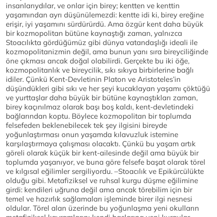
insanlarıydılar, ve onlar için birey; kentten ve kenttin
yaşamından ayrı düşünülemezdi: kentte idi ki, birey ereğine
erişir, iyi yaşamını sürdürürdü. Ama özgür kent daha büyük
bir kozmopolitan bütüne kaynaştığı zaman, yalnızca
Stoacılıkta gördüğümüz gibi dünya vatandaşlığı ideali ile
kozmopolitanizmin değil, ama bunun yanı sıra bireyciliğinde
öne çıkması ancak doğal olabilirdi. Gerçekte bu iki öğe,
kozmopolitanlık ve bireycilik, sıkı sıkıya birbirlerine bağlı
idiler. Çünkü Kent-Devletinin Platon ve Aristoteles’in
düşündükleri gibi sıkı ve her şeyi kucaklayan yaşamı çöktüğü
ve yurttaşlar daha büyük bir bütüne kaynaştıkları zaman,
birey kaçınılmaz olarak başı boş kaldı, kent-devletindeki
bağlarından koptu. Böylece kozmopolitan bir toplumda
felsefeden beklenebilecek tek şey ilgisini bireyde
yoğunlaştırması onun yaşamda kılavuzluk istemine
karşılaştırmaya çalışması olacaktı. Çünkü bu yaşam artık
göreli olarak küçük bir kent-ailesinde değil ama büyük bir
toplumda yaşanıyor, ve buna göre felsefe başat olarak törel
ve kılgısal eğilimler sergiliyordu. –Stoacılık ve Epikürcülükte
olduğu gibi. Metafiziksel ve ruhsal kurgu düşme eğilimine
girdi: kendileri uğruna değil ama ancak törebilim için bir
temel ve hazırlık sağlamaları işleminde birer ilgi nesnesi
oldular. Törel alan üzerinde bu yoğunlaşma yeni okulların