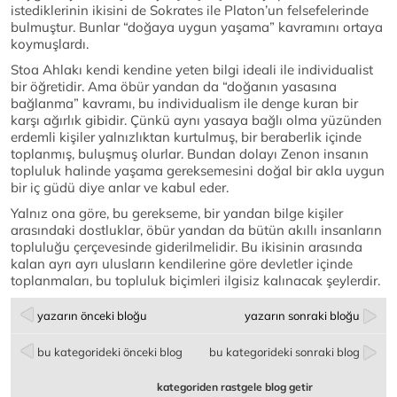
istediklerinin ikisini de Sokrates ile Platon’un felsefelerinde
bulmuştur. Bunlar “doğaya uygun yaşama” kavramını ortaya
koymuşlardı.
Stoa Ahlakı kendi kendine yeten bilgi ideali ile individualist
bir öğretidir. Ama öbür yandan da “doğanın yasasına
bağlanma” kavramı, bu individualism ile denge kuran bir
karşı ağırlık gibidir. Çünkü aynı yasaya bağlı olma yüzünden
erdemli kişiler yalnızlıktan kurtulmuş, bir beraberlik içinde
toplanmış, buluşmuş olurlar. Bundan dolayı Zenon insanın
topluluk halinde yaşama gereksemesini doğal bir akla uygun
bir iç güdü diye anlar ve kabul eder.
Yalnız ona göre, bu gerekseme, bir yandan bilge kişiler
arasındaki dostluklar, öbür yandan da bütün akıllı insanların
topluluğu çerçevesinde giderilmelidir. Bu ikisinin arasında
kalan ayrı ayrı ulusların kendilerine göre devletler içinde
toplanmaları, bu topluluk biçimleri ilgisiz kalınacak şeylerdir.
yazarın önceki bloğu
yazarın sonraki bloğu
bu kategorideki önceki blog
bu kategorideki sonraki blog
kategoriden rastgele blog getir