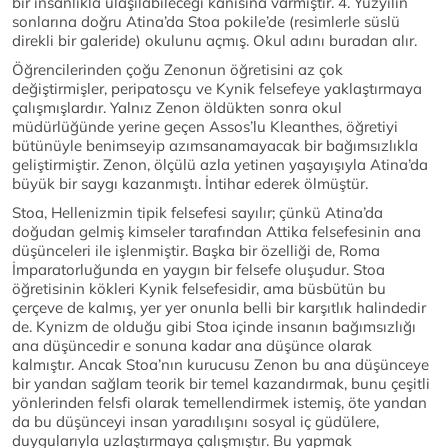
bir insanlıkla ulaşılabileceği kanısına varmıştır. 4. Yüzyılın
sonlarına doğru Atina’da Stoa pokile’de (resimlerle süslü
direkli bir galeride) okulunu açmış. Okul adını buradan alır.
Öğrencilerinden çoğu Zenonun öğretisini az çok
değiştirmişler, peripatosçu ve Kynik felsefeye yaklaştırmaya
çalışmışlardır. Yalnız Zenon öldükten sonra okul
müdürlüğünde yerine geçen Assos’lu Kleanthes, öğretiyi
bütünüyle benimseyip azımsanamayacak bir bağımsızlıkla
geliştirmiştir. Zenon, ölçülü azla yetinen yaşayışıyla Atina’da
büyük bir saygı kazanmıştı. İntihar ederek ölmüştür.
Stoa, Hellenizmin tipik felsefesi sayılır; çünkü Atina’da
doğudan gelmiş kimseler tarafından Attika felsefesinin ana
düşünceleri ile işlenmiştir. Başka bir özelliği de, Roma
İmparatorluğunda en yaygın bir felsefe oluşudur. Stoa
öğretisinin kökleri Kynik felsefesidir, ama büsbütün bu
çerçeve de kalmış, yer yer onunla belli bir karşıtlık halindedir
de. Kynizm de olduğu gibi Stoa içinde insanın bağımsızlığı
ana düşüncedir e sonuna kadar ana düşünce olarak
kalmıştır. Ancak Stoa’nın kurucusu Zenon bu ana düşünceye
bir yandan sağlam teorik bir temel kazandırmak, bunu çeşitli
yönlerinden felsfi olarak temellendirmek istemiş, öte yandan
da bu düşünceyi insan yaradılışını sosyal iç güdülere,
duygularıyla uzlaştırmaya çalışmıştır. Bu yapmak