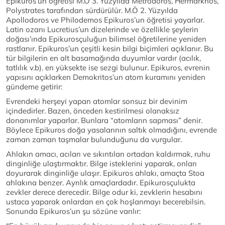
Epikuros’un öğretisi M.Ö 3. Yüzyılda Metrodoros, Hermarkhos,
Polystrates tarafından sürdürülür. M.Ö 2. Yüzyılda
Apollodoros ve Philodemos Epikuros’un öğretisi yayarlar.
Latin ozanı Lucretius’un dizelerinde ve özellikle şeylerin
doğası’ında Epikurosçuluğun bilimsel öğretilerine yeniden
rastlanır. Epikuros’un çeşitli kesin bilgi biçimleri açıklanır. Bu
tür bilgilerin en alt basamağında duyumlar vardır (acılık,
tatlılık v.b). en yüksekte ise sezgi bulunur. Epikuros, evrenin
yapısını açıklarken Demokritos’un atom kuramını yeniden
gündeme getirir:
Evrendeki herşeyi yapan atomlar sonsuz bir devinim
içindedirler. Bazen, önceden kestirilmesi olanaksız
donanımlar yaparlar. Bunlara “atomların sapması” denir.
Böylece Epikuros doğa yasalarının saltık olmadığını, evrende
zaman zaman taşmalar bulunduğunu da vurgular.
Ahlakın amacı, acıları ve sıkıntıları ortadan kaldırmak, ruhu
dinginliğe ulaştırmaktır. Bilge isteklerini yaparak, onları
doyurarak dinginliğe ulaşır. Epikuros ahlakı, amaçta Stoa
ahlakına benzer. Ayrılık amaçlardadır. Epikurosçulukta
zevkler derece derecedir. Bilge odur ki, zevklerin hesabını
ustaca yaparak onlardan en çok hoşlanmayı becerebilsin.
Sonunda Epikuros’un şu sözüne varılır: