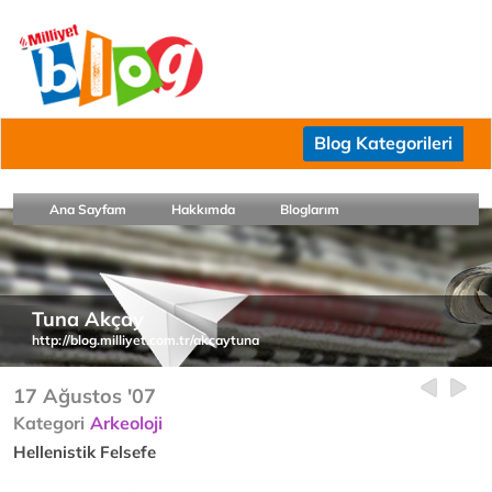
Blog Kategorileri
Ana Sayfam
Hakkımda
Bloglarım
Tuna Akçay
http://blog.milliyet.com.tr/akcaytuna
17 Ağustos '07
Kategori
Arkeoloji
Hellenistik Felsefe