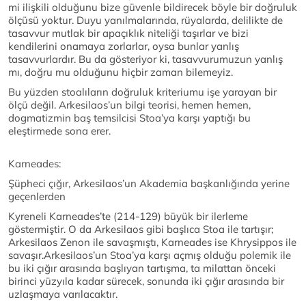
mi ilişkili olduğunu bize güvenle bildirecek böyle bir doğruluk
ölçüsü yoktur. Duyu yanılmalarında, rüyalarda, delilikte de
tasavvur mutlak bir apaçıklık niteliği taşırlar ve bizi
kendilerini onamaya zorlarlar, oysa bunlar yanlış
tasavvurlardır. Bu da gösteriyor ki, tasavvurumuzun yanlış
mı, doğru mu olduğunu hiçbir zaman bilemeyiz.
Bu yüzden stoalıların doğruluk kriteriumu işe yarayan bir
ölçü değil. Arkesilaos’un bilgi teorisi, hemen hemen,
dogmatizmin baş temsilcisi Stoa’ya karşı yaptığı bu
eleştirmede sona erer.
Karneades:
Şüpheci çığır, Arkesilaos’un Akademia başkanlığında yerine
geçenlerden
Kyreneli Karneades’te (214-129) büyük bir ilerleme
göstermiştir. O da Arkesilaos gibi başlıca Stoa ile tartışır;
Arkesilaos Zenon ile savaşmıştı, Karneades ise Khrysippos ile
savaşır.Arkesilaos’un Stoa’ya karşı açmış olduğu polemik ile
bu iki çığır arasında başlıyan tartışma, ta milattan önceki
birinci yüzyıla kadar sürecek, sonunda iki çığır arasında bir
uzlaşmaya varılacaktır.