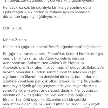
“En büyük zevk yanında hiç acı ve sıkıntı getirmeyendir.”
Her zevk, az çok bir sıkıntıyla birlikte geleceğine göre
Epikurosçuluk, sıkıntıdan kurtulmak için en sonunda
dünyadan kopmayı öğütleyecektir.
ESKİ STOA:
Kıbrıslı Zenon:
Hellenistik çağın en önemli felsefe öğretisi stoa’dır.(stoisizm)
Bu çığırın kurucusu kıbrıslı Zenon’dur. Kendisi bir tüccar oğlu
imiş; 314 yılları sırasında Atina’ya gelmiş burada
Xenophon’un “Sokrates’ten Anılar”ı ile Platon’un
Apologia’sını “Sokrates’in savunmasını” okuyarak Sokrates’e
hayran olmuştur. Bundan sonra Yunan felsefesinin çeşitli
çığırlarından filozofların derslerini dinlemiş bunlardan da
özellikle Kyniklerin pek çok etkisi altında kalmış. İlk yapıtları
tamamıyla Kynik görüş çerçevesinde yazılmışlardır. Ama
sonra Kyniklerin öğretisinde esaslı değişiklikler yapmıştır:
insanın ahlaki özgürlüğüne, kyniklerin düşünüğü gibi,
töreleri, her türlü uygarlık düzenine sert bir şekilde
reddetmekle değil de, yüksek çeşitten bir doğallıkla, gerçek