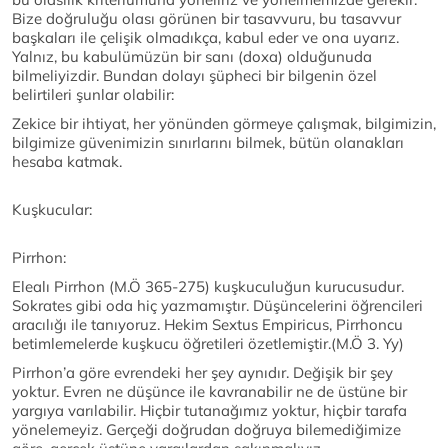
Bize doğruluğu olası görünen bir tasavvuru, bu tasavvur
başkaları ile çelişik olmadıkça, kabul eder ve ona uyarız.
Yalnız, bu kabulümüzün bir sanı (doxa) olduğunuda
bilmeliyizdir. Bundan dolayı şüpheci bir bilgenin özel
belirtileri şunlar olabilir:
Zekice bir ihtiyat, her yönünden görmeye çalışmak, bilgimizin,
bilgimize güvenimizin sınırlarını bilmek, bütün olanakları
hesaba katmak.
Kuşkucular:
Pirrhon:
Elealı Pirrhon (M.Ö 365-275) kuşkuculuğun kurucusudur.
Sokrates gibi oda hiç yazmamıştır. Düşüncelerini öğrencileri
aracılığı ile tanıyoruz. Hekim Sextus Empiricus, Pirrhoncu
betimlemelerde kuşkucu öğretileri özetlemiştir.(M.Ö 3. Yy)
Pirrhon’a göre evrendeki her şey aynıdır. Değişik bir şey
yoktur. Evren ne düşünce ile kavranabilir ne de üstüne bir
yargıya varılabilir. Hiçbir tutanağımız yoktur, hiçbir tarafa
yönelemeyiz. Gerçeği doğrudan doğruya bilemediğimize