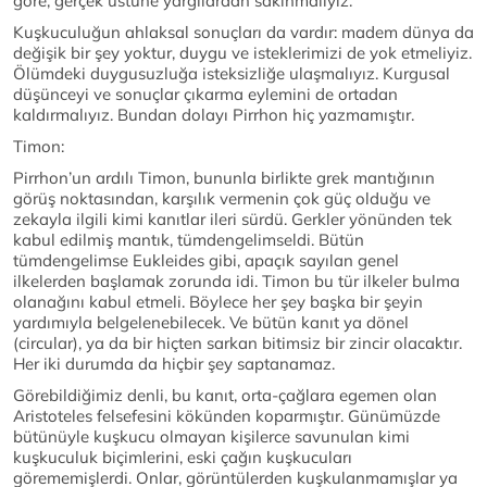
göre, gerçek üstüne yargılardan sakınmalıyız.
Kuşkuculuğun ahlaksal sonuçları da vardır: madem dünya da
değişik bir şey yoktur, duygu ve isteklerimizi de yok etmeliyiz.
Ölümdeki duygusuzluğa isteksizliğe ulaşmalıyız. Kurgusal
düşünceyi ve sonuçlar çıkarma eylemini de ortadan
kaldırmalıyız. Bundan dolayı Pirrhon hiç yazmamıştır.
Timon:
Pirrhon’un ardılı Timon, bununla birlikte grek mantığının
görüş noktasından, karşılık vermenin çok güç olduğu ve
zekayla ilgili kimi kanıtlar ileri sürdü. Gerkler yönünden tek
kabul edilmiş mantık, tümdengelimseldi. Bütün
tümdengelimse Eukleides gibi, apaçık sayılan genel
ilkelerden başlamak zorunda idi. Timon bu tür ilkeler bulma
olanağını kabul etmeli. Böylece her şey başka bir şeyin
yardımıyla belgelenebilecek. Ve bütün kanıt ya dönel
(circular), ya da bir hiçten sarkan bitimsiz bir zincir olacaktır.
Her iki durumda da hiçbir şey saptanamaz.
Görebildiğimiz denli, bu kanıt, orta-çağlara egemen olan
Aristoteles felsefesini kökünden koparmıştır. Günümüzde
bütünüyle kuşkucu olmayan kişilerce savunulan kimi
kuşkuculuk biçimlerini, eski çağın kuşkucuları
görememişlerdi. Onlar, görüntülerden kuşkulanmamışlar ya