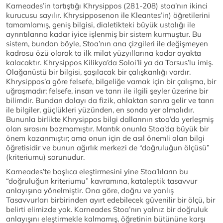
Karneades’in tartıştığı Khrysippos (281-208) stoa’nın ikinci
kurucusu sayılır. Khrysipposenon ile Kleantes’in) öğretilerini
tamamlamış, geniş bilgisi, dialetikteki büyük ustalığı ile
ayrıntılarına kadar iyice işlenmiş bir sistem kurmuştur. Bu
sistem, bundan böyle, Stoa’nın ana çizgileri ile değişmeyen
kadrosu özü olarak ta ilk milat yüzyıllarına kadar ayakta
kalacaktır. Khrysippos Kilikya’da Soloi’li ya da Tarsus’lu imiş.
Olağanüstü bir bilgisi, şaşılacak bir çalışkanlığı vardır.
Khrysippos’a göre felsefe, bilgeliğe vamak için bir çalışma, bir
uğraşmadır; felsefe, insan ve tanrı ile ilgili şeyler üzerine bir
bilimdir. Bundan dolayı da fizik, ahlaktan sonra gelir ve tanrı
ile bilgiler, güçlükleri yüzünden, en sonda yer almalıdır.
Bununla birlikte Khrysippos bilgi dallarının stoa’da yerleşmiş
olan sırasını bozmamıştır. Mantık onunla Stoa’da büyük bir
önem kazanmıştır; ama onun için de asıl önemli olan bilgi
öğretisidir ve bunun ağırlık merkezi de “doğruluğun ölçüsü”
(kriteriumu) sorunudur.
Karneades’te başlıca eleştirmesini yine Stoa’lıların bu
“doğruluğun kriteriumu” kavramına, kataleptik tasavvur
anlayışına yönelmiştir. Ona göre, doğru ve yanlış
Tasavvurları birbirinden ayırt edebilecek güvenilir bir ölçü, bir
belirti elimizde yok. Karneades Stoa’nın yalnız bir doğruluk
anlayışını eleştirmekle kalmamış, öğretinin bütününe karşı