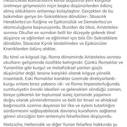
metafiziksel kavramlarını kendi başlarına yeni kurgular
üretmeye girişmesizin niçin başka düşünürlerden ödünç
almış olduklarını anlamayı kolaylaştırır. Gerçekten de bu
bakımdan geriye ön-Sokratiklere döndüler-. Stoacılık
Herakleitos’un fiziğine ve Epikürcülük ve Demokritos’un
atomculuğuna başvuruyordu. Bundan da ötesi, Aristoteles-
sonrası Okullar en azından belli bir düzeyde giderek törel
düşünce ve eğilimleri ve eğilimleri için bile Ön-Sokratiklere
döndüler, Stoacılar Kynik törebilimden ve Epikürcüler
Kraniklerden ödünç aldılar.
Bu törel ve kılgısal ilgi, Roma döneminde Aristoteles-sonrası
okulların gelişiminde özellikle belirgindir. Çünkü Romalılar ve
Yunanlılar gibi kurgul ve metafiziksel yanları güçlü
düşünürler değil, tersine karşılıklı olarak kılgıya yönelik
insanlardı. Eski Romalılar karakter üzerinde diretiyorlardı-
kurgu onlara biraz yabancı idi- ve Roma İmparatorluğunda,
cumhuriyetin önceki idealleri ve gelenekleri söndüğü zaman,
bireye çalkantılı bir toplumsal süreç içerisinde yaşamını
doğru olarak yönlendirmesini ve belli bir tinsel ve ahlaksal
bağımsızlık üzerine dayanan bir ilke ve eylem tutarlılığını
sürdürmesini sağlayabilecek davranış kurallarını sağlama
görevi sözcüğün tam anlamıyla felsefecilere düşüyordu.
Nietzsche, Hellenistik ve diğer Yunan felsefesi hakkında şu