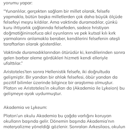
yorumu yapar:
“Yunanlılar, gerçekten sağlam bir millet olarak, felsefe
yapmakla, bütün başka milletlerden çok daha büyük ölçüde
felsefeyi meşru kıldılar. Ama vaktinde duramadılar, çünkü
kuru ihtiyarlık çağlarında felsefeden, sadece hristiyan
doğmatiğininsofuca akıl oyunlarını ve pek kutsal kılı kırk
yarmalarını anlamakla beraber, kendilerini felsefenin ateşli
taraftarları olarak gösterdiler.
Vaktinde duramadıklarından ötürüdür ki, kendilerinden sonra
gelen barbar aleme gördükleri hizmeti kendi elleriyle
ufalttılar.”
Aristoteles’ten sonra Hellenistik felsefe, iki doğrultuda
gelişmiştir. Bir yandan bir ahlak felsefesi, öbür yandan da
pozitif bilimler üzerinde bilgince bir araştırma olmuştur.
Platon ve Aristoteles’in okulları da (Akademia ile Lykeion) bu
gelişmeye ayak uydurmuştur.
Akademia ve Lykeum:
Platon’un okulu Akademia bu çağda varlığını koruyan
okulların başında gelir. Dönemin başında Akademia’nın
materyalizme yöneldiği gözlenir. Sonraları Arkesilaos, okulun