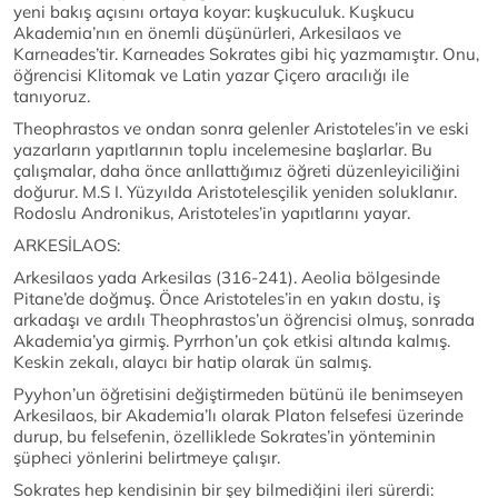
yeni bakış açısını ortaya koyar: kuşkuculuk. Kuşkucu
Akademia’nın en önemli düşünürleri, Arkesilaos ve
Karneades’tir. Karneades Sokrates gibi hiç yazmamıştır. Onu,
öğrencisi Klitomak ve Latin yazar Çiçero aracılığı ile
tanıyoruz.
Theophrastos ve ondan sonra gelenler Aristoteles’in ve eski
yazarların yapıtlarının toplu incelemesine başlarlar. Bu
çalışmalar, daha önce anllattığımız öğreti düzenleyiciliğini
doğurur. M.S I. Yüzyılda Aristotelesçilik yeniden soluklanır.
Rodoslu Andronikus, Aristoteles’in yapıtlarını yayar.
ARKESİLAOS:
Arkesilaos yada Arkesilas (316-241). Aeolia bölgesinde
Pitane’de doğmuş. Önce Aristoteles’in en yakın dostu, iş
arkadaşı ve ardılı Theophrastos’un öğrencisi olmuş, sonrada
Akademia’ya girmiş. Pyrrhon’un çok etkisi altında kalmış.
Keskin zekalı, alaycı bir hatip olarak ün salmış.
Pyyhon’un öğretisini değiştirmeden bütünü ile benimseyen
Arkesilaos, bir Akademia’lı olarak Platon felsefesi üzerinde
durup, bu felsefenin, özelliklede Sokrates’in yönteminin
şüpheci yönlerini belirtmeye çalışır.
Sokrates hep kendisinin bir şey bilmediğini ileri sürerdi: