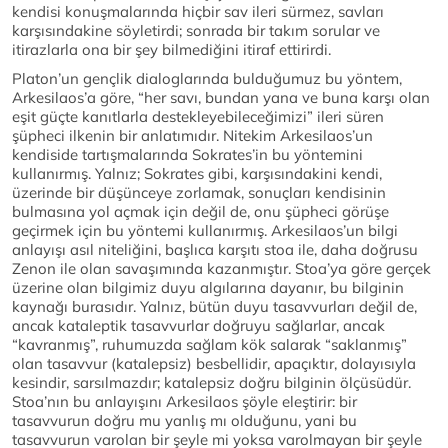
kendisi konuşmalarında hiçbir sav ileri sürmez, savları
karşısındakine söyletirdi; sonrada bir takım sorular ve
itirazlarla ona bir şey bilmediğini itiraf ettirirdi.
Platon’un gençlik dialoglarında bulduğumuz bu yöntem,
Arkesilaos’a göre, “her savı, bundan yana ve buna karşı olan
eşit güçte kanıtlarla destekleyebileceğimizi” ileri süren
şüpheci ilkenin bir anlatımıdır. Nitekim Arkesilaos’un
kendiside tartışmalarında Sokrates’in bu yöntemini
kullanırmış. Yalnız; Sokrates gibi, karşısındakini kendi,
üzerinde bir düşünceye zorlamak, sonuçları kendisinin
bulmasına yol açmak için değil de, onu şüpheci görüşe
geçirmek için bu yöntemi kullanırmış. Arkesilaos’un bilgi
anlayışı asıl niteliğini, başlıca karşıtı stoa ile, daha doğrusu
Zenon ile olan savaşımında kazanmıştır. Stoa’ya göre gerçek
üzerine olan bilgimiz duyu algılarına dayanır, bu bilginin
kaynağı burasıdır. Yalnız, bütün duyu tasavvurları değil de,
ancak kataleptik tasavvurlar doğruyu sağlarlar, ancak
“kavranmış”, ruhumuzda sağlam kök salarak “saklanmış”
olan tasavvur (katalepsiz) besbellidir, apaçıktır, dolayısıyla
kesindir, sarsılmazdır; katalepsiz doğru bilginin ölçüsüdür.
Stoa’nın bu anlayışını Arkesilaos şöyle eleştirir: bir
tasavvurun doğru mu yanlış mı olduğunu, yani bu
tasavvurun varolan bir şeyle mi yoksa varolmayan bir şeyle