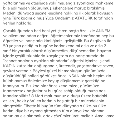
yaftalanmış ve ateşlerde yakılmış, engizisyonlarca mahkeme
bile edilmeden öldürülmüş, işkencelere maruz bırakılmış.
Medeni dünyada seçme -seçilme hakkına ilk olarak kavuşan
yine Türk kadını olmuş Yüce Önderimiz ATATÜRK tarafından
verilen haklarla.
Çocukluğumdan beri beni yetiştiren başta özellikle ANNEM
ve ailem ardından değerli öğretmenlerimiz tarafından hep bu
öğretiler ve inançlarla kimliğimizi geliştirdik. Bu özgüven ile
50 yaşına geldiğim bugüne kadar kendimi asla ve asla 2.
sınıf bir yaratık olarak düşünmedim, düşünemedim, hayatın
içinde çeşitli sıkıntılarla karşılaşsam da.İnançlarımda da
“cennet anaların ayakları altındadır” öğretisi içimize işlendi.
KADIN kutsaldır, doğurgandır, üretendir, yaşatandır ve seven,
şevkat verendir. Böylesi güzel bir mahluğun günümüzde
düşürüldüğü halleri gördükçe önce İNSAN olarak hepimizin
külahlarımızı önlerimize koyup düşünmemiz gerektiğine
inanıyorum. Biz kadınlar önce kendimize , gücümüze
inanmazsak başkalarını bu güce sahip olduğumuza nasıl
inandırabiliriz? 8 Mart malumunuz olduğu üzere batıdaki
ezilen , hakir görülen kadının başlattığı bir mücadelenin
simgesidir. Elbette ki bugün tüm dünyada o ülke-bu ülke
kadını diye bir ayrıma gitmeden tüm dünya kadınlarının
sorunları ele alınmalı, ortak çözümler üretilmelidir. Ama , ama