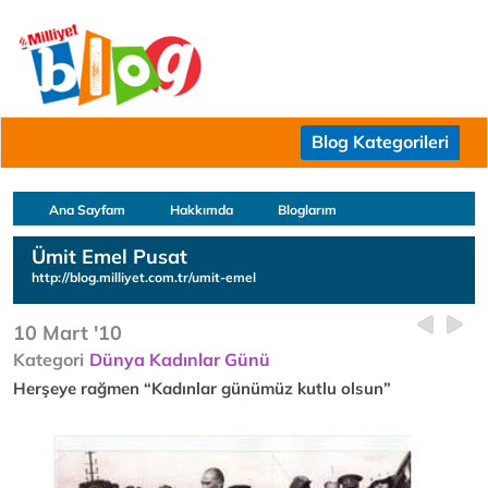
Blog Kategorileri
Ana Sayfam
Hakkımda
Bloglarım
Ümit Emel Pusat
http://blog.milliyet.com.tr/umit-emel
10 Mart '10
Kategori
Dünya Kadınlar Günü
Herşeye rağmen “Kadınlar günümüz kutlu olsun”