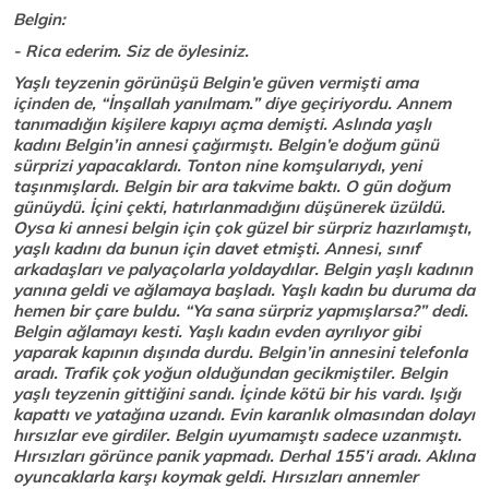
Belgin:
- Rica ederim. Siz de öylesiniz.
Yaşlı teyzenin görünüşü Belgin’e güven vermişti ama
içinden de, “İnşallah yanılmam.” diye geçiriyordu. Annem
tanımadığın kişilere kapıyı açma demişti. Aslında yaşlı
kadını Belgin’in annesi çağırmıştı. Belgin’e doğum günü
sürprizi yapacaklardı. Tonton nine komşularıydı, yeni
taşınmışlardı. Belgin bir ara takvime baktı. O gün doğum
günüydü. İçini çekti, hatırlanmadığını düşünerek üzüldü.
Oysa ki annesi belgin için çok güzel bir sürpriz hazırlamıştı,
yaşlı kadını da bunun için davet etmişti. Annesi, sınıf
arkadaşları ve palyaçolarla yoldaydılar. Belgin yaşlı kadının
yanına geldi ve ağlamaya başladı. Yaşlı kadın bu duruma da
hemen bir çare buldu. “Ya sana sürpriz yapmışlarsa?” dedi.
Belgin ağlamayı kesti. Yaşlı kadın evden ayrılıyor gibi
yaparak kapının dışında durdu. Belgin’in annesini telefonla
aradı. Trafik çok yoğun olduğundan gecikmiştiler. Belgin
yaşlı teyzenin gittiğini sandı. İçinde kötü bir his vardı. Işığı
kapattı ve yatağına uzandı. Evin karanlık olmasından dolayı
hırsızlar eve girdiler. Belgin uyumamıştı sadece uzanmıştı.
Hırsızları görünce panik yapmadı. Derhal 155’i aradı. Aklına
oyuncaklarla karşı koymak geldi. Hırsızları annemler