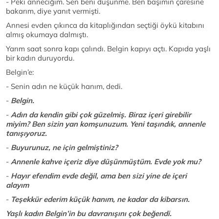
- Peki anneciğim. Sen beni düşünme. Ben başımın çaresine
bakarım, diye yanıt vermişti.
Annesi evden çıkınca da kitaplığından seçtiği öykü kitabını
almış okumaya dalmıştı.
Yarım saat sonra kapı çalındı. Belgin kapıyı açtı. Kapıda yaşlı
bir kadın duruyordu.
Belgin’e:
- Senin adın ne küçük hanım, dedi.
-
Belgin.
-
Adın da kendin gibi çok güzelmiş. Biraz içeri girebilir
miyim? Ben sizin yan komşunuzum. Yeni taşındık, annenle
tanışıyoruz.
-
Buyurunuz, ne için gelmiştiniz?
-
Annenle kahve içeriz diye düşünmüştüm. Evde yok mu?
-
Hayır efendim evde değil, ama ben sizi yine de içeri
alayım
-
Teşekkür ederim küçük hanım, ne kadar da kibarsın.
Yaşlı kadın Belgin’in bu davranışını çok beğendi.