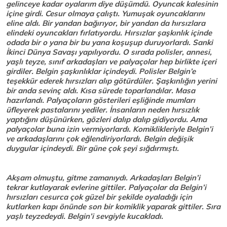
gelinceye kadar oyalarım diye düşümdü. Oyuncak kalesinin
içine girdi. Cesur olmaya çalıştı. Yumuşak oyuncaklarını
eline aldı. Bir yandan bağırıyor, bir yandan da hırsızlara
elindeki oyuncakları fırlatıyordu. Hırsızlar şaşkınlık içinde
odada bir o yana bir bu yana koşuşup duruyorlardı. Sanki
İkinci Dünya Savaşı yapılıyordu. O sırada polisler, annesi,
yaşlı teyze, sınıf arkadaşları ve palyaçolar hep birlikte içeri
girdiler. Belgin şaşkınlıklar içindeydi. Polisler Belgin’e
teşekkür ederek hırsızları alıp götürdüler. Şaşkınlığın yerini
bir anda sevinç aldı. Kısa sürede toparlandılar. Masa
hazırlandı. Palyaçoların gösterileri eşliğinde mumları
üfleyerek pastalarını yediler. İnsanların neden hırsızlık
yaptığını düşünürken, gözleri dalıp dalıp gidiyordu. Ama
palyaçolar buna izin vermiyorlardı. Komiklikleriyle Belgin’i
ve arkadaşlarını çok eğlendiriyorlardı. Belgin değişik
duygular içindeydi. Bir güne çok şeyi sığdırmıştı.
Akşam olmuştu, gitme zamanıydı. Arkadaşları Belgin’i
tekrar kutlayarak evlerine gittiler. Palyaçolar da Belgin’i
hırsızları cesurca çok güzel bir şekilde oyaladığı için
kutlarken kapı önünde son bir komiklik yaparak gittiler. Sıra
yaşlı teyzedeydi. Belgin’i sevgiyle kucakladı.