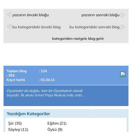
yazarın önceki bloğu
yazarın sonraki bloğu
bu kategorideki önceki blog
bu kategorideki sonraki blog
kategoriden rastgele blog getir
Toplam blog
: 124
: 393
Kayıt tarihi
: 01.04.11
Diyarbakır’da doğdu, tam bir Diyarbakırlı olarak
büyüdü. İlk okulu İsmet Paşa İlkokulu’nda, orta ..
Yazdığım Kategoriler
Şiir (35)
Eğitim (21)
Söyleşi (11)
Öykü (9)