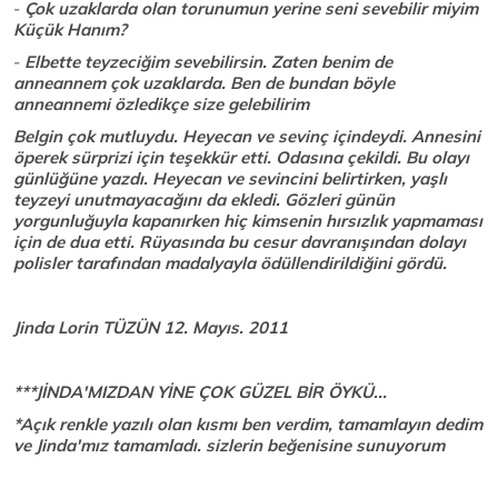
-
Çok uzaklarda olan torunumun yerine seni sevebilir miyim
Küçük Hanım?
-
Elbette teyzeciğim sevebilirsin. Zaten benim de
anneannem çok uzaklarda. Ben de bundan böyle
anneannemi özledikçe size gelebilirim
Belgin çok mutluydu. Heyecan ve sevinç içindeydi. Annesini
öperek sürprizi için teşekkür etti. Odasına çekildi. Bu olayı
günlüğüne yazdı. Heyecan ve sevincini belirtirken, yaşlı
teyzeyi unutmayacağını da ekledi. Gözleri günün
yorgunluğuyla kapanırken hiç kimsenin hırsızlık yapmaması
için de dua etti. Rüyasında bu cesur davranışından dolayı
polisler tarafından madalyayla ödüllendirildiğini gördü.
Jinda Lorin TÜZÜN 12. Mayıs. 2011
***JİNDA'MIZDAN YİNE ÇOK GÜZEL BİR ÖYKÜ...
*Açık renkle yazılı olan kısmı ben verdim, tamamlayın dedim
ve Jinda'mız tamamladı. sizlerin beğenisine sunuyorum