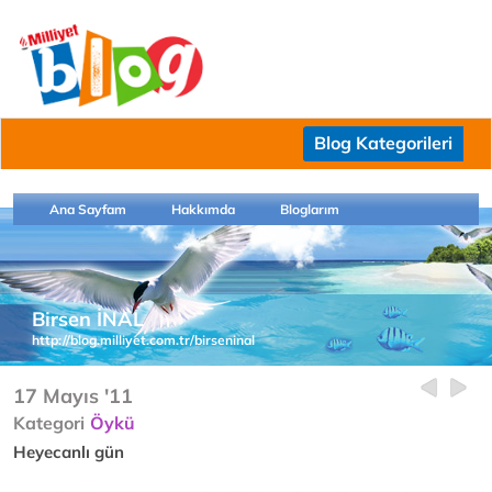
Blog Kategorileri
Ana Sayfam
Hakkımda
Bloglarım
Birsen İNAL
http://blog.milliyet.com.tr/birseninal
17 Mayıs '11
Kategori
Öykü
Heyecanlı gün